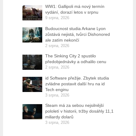
WW1: Gallipoli má nový termín
vydání, dorazí letos v srpnu
9 srpna, 2026
Budoucnost studia Arkane Lyon
zůstává nejistá, tvůrci Dishonored
ale zatím nekončí
2 srpna, 2026
The Sinking City 2 spustilo
předobjednávky a odhalilo cenu
2 srpna, 2026
id Software přežije. Zbytek studia
zvládne postavit další hru na id
Tech enginu
3 srpna, 2026
Steam má za sebou nejsilnější
pololetí v historii, tržby dosáhly 11,1
miliardy dolarů
3 srpna, 2026