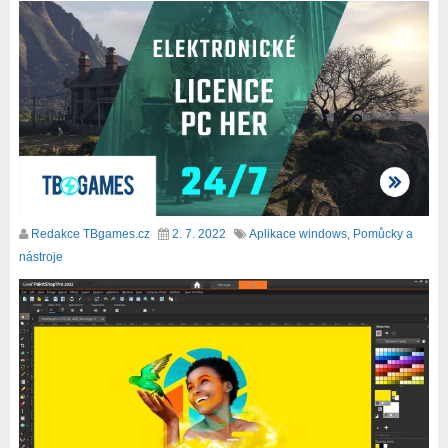
Redakce TBgames.cz
2. 7. 2022
Aplikace windows
,
Pomůcky a
nástroje