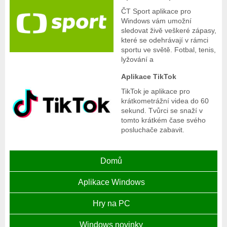
ČT Sport aplikace pro
Windows vám umožní
sledovat živě veškeré zápasy,
které se odehrávají v rámci
sportu ve světě. Fotbal, tenis,
lyžování a
Aplikace TikTok
TikTok je aplikace pro
krátkometrážní videa do 60
sekund. Tvůrci se snaží v
tomto krátkém čase svého
posluchače zabavit.
Domů
Aplikace Windows
Hry na PC
Windows novinky