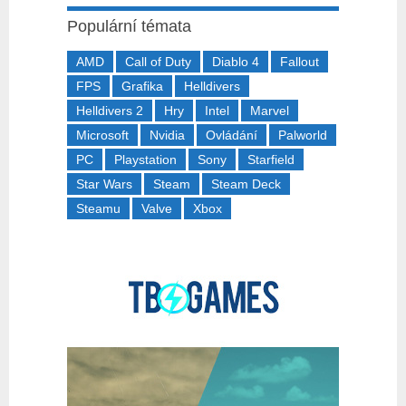
Populární témata
AMD
Call of Duty
Diablo 4
Fallout
FPS
Grafika
Helldivers
Helldivers 2
Hry
Intel
Marvel
Microsoft
Nvidia
Ovládání
Palworld
PC
Playstation
Sony
Starfield
Star Wars
Steam
Steam Deck
Steamu
Valve
Xbox