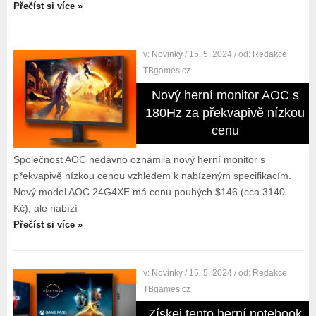
Přečíst si více »
v:
Novinky
/ 15. 5. 2024
/ od:
Redakce
TBgames.cz
Nový herní monitor AOC s
180Hz za překvapivě nízkou
cenu
Společnost AOC nedávno oznámila nový herní monitor s
překvapivě nízkou cenou vzhledem k nabízeným specifikacím.
Nový model AOC 24G4XE má cenu pouhých $146 (cca 3140
Kč), ale nabízí
Přečíst si více »
v:
Novinky
/ 15. 5. 2024
/ od:
Redakce
TBgames.cz
Získej tento herní notebook