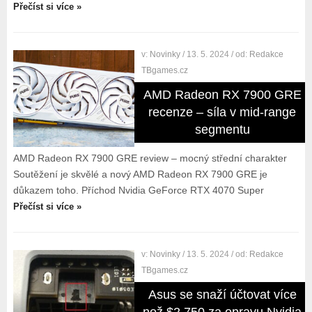
Přečíst si více »
v:
Novinky
/ 13. 5. 2024
/ od:
Redakce
TBgames.cz
AMD Radeon RX 7900 GRE
recenze – síla v mid-range
segmentu
AMD Radeon RX 7900 GRE review – mocný střední charakter
Soutěžení je skvělé a nový AMD Radeon RX 7900 GRE je
důkazem toho. Příchod Nvidia GeForce RTX 4070 Super
Přečíst si více »
v:
Novinky
/ 13. 5. 2024
/ od:
Redakce
TBgames.cz
Asus se snaží účtovat více