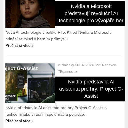
Nvidia a Microsoft
představují revoluční AI
technologie pro vývojáře her
Nová AI technologie v balíku RTX Kit od Nvidia a Microsoft
přináší revoluci v herním průmyslu.
Přečíst si více »
v:
Novinky
/ 11. 6. 2024
/ od:
Redakce
TBgames.cz
Nvidia představila AI
asistenta pro hry: Project G-
Assist
Nvidia představila AI asistenta pro hry Project G-Assist s
funkcemi jako virtuální spoluhráč a poradce.
Přečíst si více »