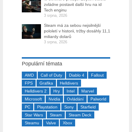
zvládne postavit další hru na id
Tech enginu
3 srpna, 2026
Steam má za sebou nejsilnější
pololetí v historii, tržby dosáhly 11,1
miliardy dolarů
3 srpna, 2026
Populární témata
AMD
Call of Duty
Diablo 4
Fallout
FPS
Grafika
Helldivers
Helldivers 2
Hry
Intel
Marvel
Microsoft
Nvidia
Ovládání
Palworld
PC
Playstation
Sony
Starfield
Star Wars
Steam
Steam Deck
Steamu
Valve
Xbox