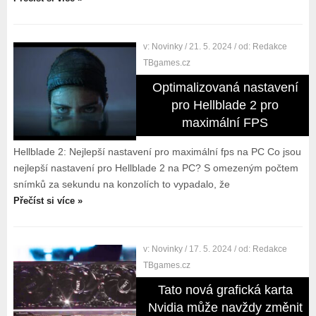
v:
Novinky
/ 21. 5. 2024
/ od:
Redakce
TBgames.cz
Optimalizovaná nastavení
pro Hellblade 2 pro
maximální FPS
Hellblade 2: Nejlepší nastavení pro maximální fps na PC Co jsou
nejlepší nastavení pro Hellblade 2 na PC? S omezeným počtem
snímků za sekundu na konzolích to vypadalo, že
Přečíst si více »
v:
Novinky
/ 17. 5. 2024
/ od:
Redakce
TBgames.cz
Tato nová grafická karta
Nvidia může navždy změnit