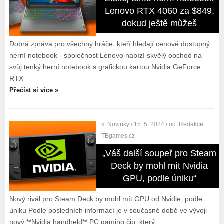
Lenovo RTX 4060 za $849,
dokud ještě můžeš
Dobrá zpráva pro všechny hráče, kteří hledají cenově dostupný
herní notebook - společnost Lenovo nabízí skvělý obchod na
svůj tenký herní notebook s grafickou kartou Nvidia GeForce
RTX
Přečíst si více »
v:
Novinky
/ 15. 5. 2024
/ od:
Redakce
TBgames.cz
„Váš další soupeř pro Steam
Deck by mohl mít Nvidia
GPU, podle úniku“
Nový rivál pro Steam Deck by mohl mít GPU od Nvidie, podle
úniku Podle posledních informací je v současné době ve vývoji
nový **Nvidia handheld** PC gaming čip, který