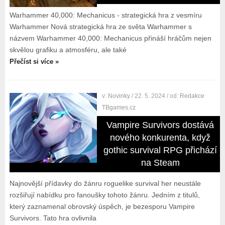
Warhammer 40,000: Mechanicus - strategická hra z vesmíru
Warhammer Nová strategická hra ze světa Warhammer s
názvem Warhammer 40,000: Mechanicus přináší hráčům nejen
skvělou grafiku a atmosféru, ale také
Přečíst si více »
v:
Novinky
/ 22. 5. 2024
/ od:
Redakce
TBgames.cz
Vampire Survivors dostává
nového konkurenta, když
gothic survival RPG přichází
na Steam
Najnovější přídavky do žánru roguelike survival her neustále
rozšiřují nabídku pro fanoušky tohoto žánru. Jedním z titulů,
který zaznamenal obrovský úspěch, je bezesporu Vampire
Survivors. Tato hra ovlivnila