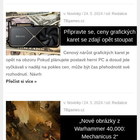
v:
Novinky
/ 24. 5. 2024
/ od:
Redakce
TBgames.cz
Připravte se, ceny grafických
karet se zdají opět stoupat
Cenový nárůst grafických karet je
opět na obzoru Pokud plánujete postavit herní PC a dosud jste
vyčkávali v naději na pokles cen, může být čas přehodnotit své
rozhodnutí. Návrh
Přečíst si více »
v:
Novinky
/ 24. 5. 2024
/ od:
Redakce
TBgames.cz
„Nové obrázky z
Warhammer 40,000:
Mechanicus 2“