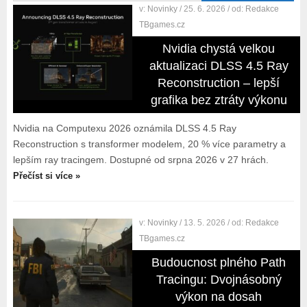
v:
Novinky
/ 25. 6. 2026
/ od:
Redakce
TBgames.cz
Nvidia chystá velkou
aktualizaci DLSS 4.5 Ray
Reconstruction – lepší
grafika bez ztráty výkonu
Nvidia na Computexu 2026 oznámila DLSS 4.5 Ray
Reconstruction s transformer modelem, 20 % více parametry a
lepším ray tracingem. Dostupné od srpna 2026 v 27 hrách.
Přečíst si více »
v:
Novinky
/ 13. 5. 2026
/ od:
Redakce
TBgames.cz
Budoucnost plného Path
Tracingu: Dvojnásobný
výkon na dosah