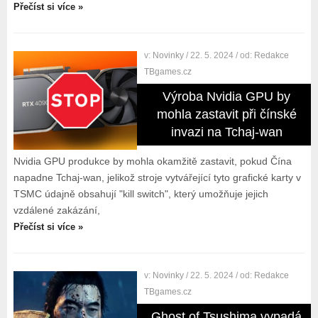
Přečíst si více »
v:
Novinky
/ 22. 5. 2024
/ od:
Redakce
TBgames.cz
Výroba Nvidia GPU by
mohla zastavit při čínské
invazi na Tchaj-wan
Nvidia GPU produkce by mohla okamžitě zastavit, pokud Čína
napadne Tchaj-wan, jelikož stroje vytvářející tyto grafické karty v
TSMC údajně obsahují "kill switch", který umožňuje jejich
vzdálené zakázání,
Přečíst si více »
v:
Novinky
/ 22. 5. 2024
/ od:
Redakce
TBgames.cz
Ghost of Tsushima vypadá