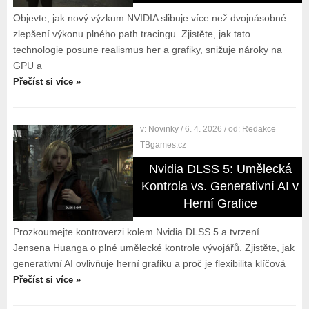
Objevte, jak nový výzkum NVIDIA slibuje více než dvojnásobné
zlepšení výkonu plného path tracingu. Zjistěte, jak tato
technologie posune realismus her a grafiky, snižuje nároky na
GPU a
Přečíst si více »
v:
Novinky
/ 6. 4. 2026
/ od:
Redakce
TBgames.cz
Nvidia DLSS 5: Umělecká
Kontrola vs. Generativní AI v
Herní Grafice
Prozkoumejte kontroverzi kolem Nvidia DLSS 5 a tvrzení
Jensena Huanga o plné umělecké kontrole vývojářů. Zjistěte, jak
generativní AI ovlivňuje herní grafiku a proč je flexibilita klíčová
Přečíst si více »