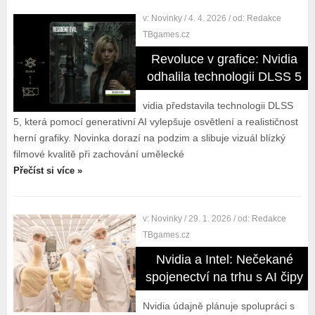
v:
Novinky
/ 4. 4. 2026
/ od:
Redakce
TBgames.cz
Revoluce v grafice: Nvidia
odhalila technologii DLSS 5
vidia představila technologii DLSS
5, která pomocí generativní AI vylepšuje osvětlení a realističnost
herní grafiky. Novinka dorazí na podzim a slibuje vizuál blízký
filmové kvalitě při zachování umělecké
Přečíst si více »
v:
Novinky
/ 29. 1. 2026
/ od:
Redakce
TBgames.cz
Nvidia a Intel: Nečekané
spojenectví na trhu s AI čipy
Nvidia údajně plánuje spolupráci s