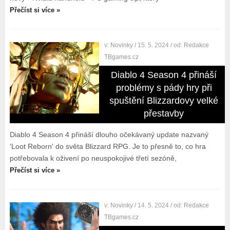
Přečíst si více »
v:
Novinky
/ 15. 5. 2024
/ od:
Redakce
TBgames.cz
Diablo 4 Season 4 přináší
problémy s pády hry při
spuštění Blizzardovy velké
přestavby
Diablo 4 Season 4 přináší dlouho očekávaný update nazvaný
'Loot Reborn' do světa Blizzard RPG. Je to přesně to, co hra
potřebovala k oživení po neuspokojivé třetí sezóně,
Přečíst si více »
v:
Novinky
/ 14. 5. 2024
/ od:
Redakce
TBgames.cz