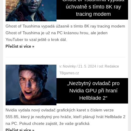
úchvatně s tímto 8K ray
tracing modem
Ghost of Tsushima vypadá úžasně s tímto 8K ray tracing modem
Ghost of Tsushima je už na PC krásnou hrou, ale jeden
YouTuber to vzal ještě o krok dál.
Přečíst si více »
v:
Novinky
/ 21. 5. 2024
/ od:
Redakce
TBgames.cz
„Nezbytný ovladač pro
Nvidia GPU při hraní
Hellblade 2“
Nvidia vydala nový ovladač grafických karet s číslem verze
555.85, který je nezbytný pro hráče, kteří plánují hrát Hellblade 2
na PC. Pokud chcete zajistit, že vaše grafická
Přečíst si více »