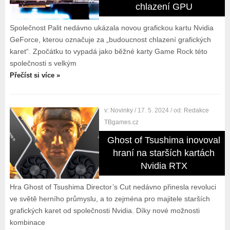
chlazení GPU
Společnost Palit nedávno ukázala novou grafickou kartu Nvidia
GeForce, kterou označuje za „budoucnost chlazení grafických
karet“. Zpočátku to vypadá jako běžné karty Game Rock této
společnosti s velkým
Přečíst si více »
v:
Novinky
/ 17. 5. 2024
/ od:
Redakce
TBgames.cz
Ghost of Tsushima inovoval
hraní na starších kartách
Nvidia RTX
Hra Ghost of Tsushima Director’s Cut nedávno přinesla revoluci
ve světě herního průmyslu, a to zejména pro majitele starších
grafických karet od společnosti Nvidia. Díky nové možnosti
kombinace