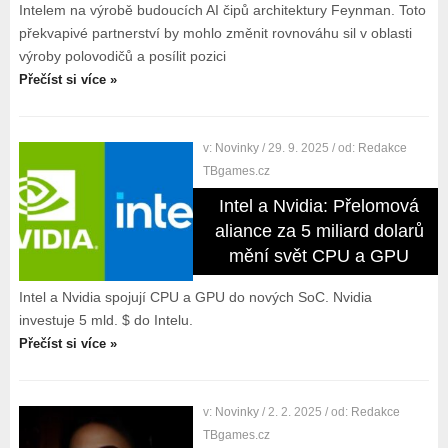
Intelem na výrobě budoucích AI čipů architektury Feynman. Toto
překvapivé partnerství by mohlo změnit rovnováhu sil v oblasti
výroby polovodičů a posílit pozici
Přečíst si více »
v:
Novinky
/ 29. 9. 2025
/ od:
Redakce
TBgames.cz
Intel a Nvidia: Přelomová
aliance za 5 miliard dolarů
mění svět CPU a GPU
Intel a Nvidia spojují CPU a GPU do nových SoC. Nvidia
investuje 5 mld. $ do Intelu.
Přečíst si více »
v:
Novinky
/ 2. 2. 2025
/ od:
Redakce
TBgames.cz