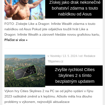
Získej jako drak nekonečné
bohatství zdarma s touto
nabídkou od Asus
FOTO: Získejte Like a Dragon: Infinite Wealth zdarma s touto
nabídkou od Asus Pokud jste odjakživa toužili hrát Like a
Dragon: Infinite Wealth a zároveň hledáte novou grafickou kartu,
Přečíst si více »
v:
Novinky
/ 13. 5. 2024
/ od:
Redakce
TBgames.cz
Zvyšte rychlost Cities
Skylines 2 s tímto
bezplatným updatem
Výkon hry Cities Skylines 2 na PC se od jejího vydání v říjnu
2023 radikálně změnil a k lepšímu. Ačkoliv měla hra dlouho
problémy s výkonem, nejnovější aktualizace