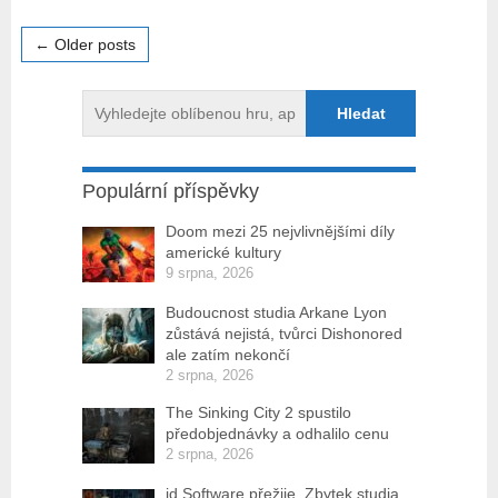
← Older posts
Populární příspěvky
Doom mezi 25 nejvlivnějšími díly
americké kultury
9 srpna, 2026
Budoucnost studia Arkane Lyon
zůstává nejistá, tvůrci Dishonored
ale zatím nekončí
2 srpna, 2026
The Sinking City 2 spustilo
předobjednávky a odhalilo cenu
2 srpna, 2026
id Software přežije. Zbytek studia