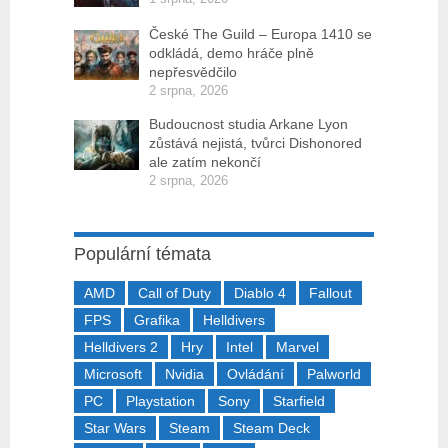
České The Guild – Europa 1410 se
odkládá, demo hráče plně
nepřesvědčilo
2 srpna, 2026
Budoucnost studia Arkane Lyon
zůstává nejistá, tvůrci Dishonored
ale zatím nekončí
2 srpna, 2026
Populární témata
AMD
Call of Duty
Diablo 4
Fallout
FPS
Grafika
Helldivers
Helldivers 2
Hry
Intel
Marvel
Microsoft
Nvidia
Ovládání
Palworld
PC
Playstation
Sony
Starfield
Star Wars
Steam
Steam Deck