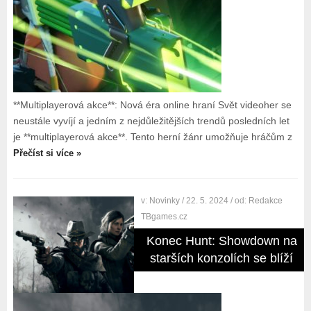
**Multiplayerová akce**: Nová éra online hraní Svět videoher se
neustále vyvíjí a jedním z nejdůležitějších trendů posledních let
je **multiplayerová akce**. Tento herní žánr umožňuje hráčům z
Přečíst si více »
v:
Novinky
/ 22. 5. 2024
/ od:
Redakce
TBgames.cz
Konec Hunt: Showdown na
starších konzolích se blíží