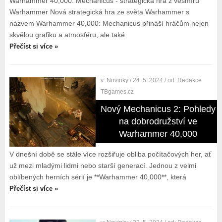
Warhammer 40,000: Mechanicus - strategická hra z vesmíru
Warhammer Nová strategická hra ze světa Warhammer s
názvem Warhammer 40,000: Mechanicus přináší hráčům nejen
skvělou grafiku a atmosféru, ale také
Přečíst si více »
v:
Novinky
/ 24. 5. 2024
/ od:
Redakce
TBgames.cz
Nový Mechanicus 2: Pohledy
na dobrodružství ve
Warhammer 40,000
V dnešní době se stále více rozšiřuje obliba počítačových her, ať
už mezi mladými lidmi nebo starší generací. Jednou z velmi
oblíbených herních sérií je **Warhammer 40,000**, která
Přečíst si více »