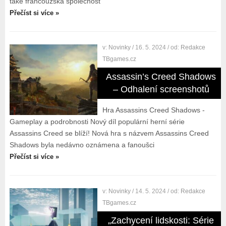
také francouzská společnost
Přečíst si více »
v:
Novinky
/ 16. 5. 2024
/ od:
Redakce
TBgames.cz
Assassin’s Creed Shadows
– Odhalení screenshotů
Hra Assassins Creed Shadows -
Gameplay a podrobnosti Nový díl populární herní série
Assassins Creed se blíží! Nová hra s názvem Assassins Creed
Shadows byla nedávno oznámena a fanoušci
Přečíst si více »
v:
Novinky
/ 14. 5. 2024
/ od:
Redakce
TBgames.cz
„Zachycení lidskosti: Série