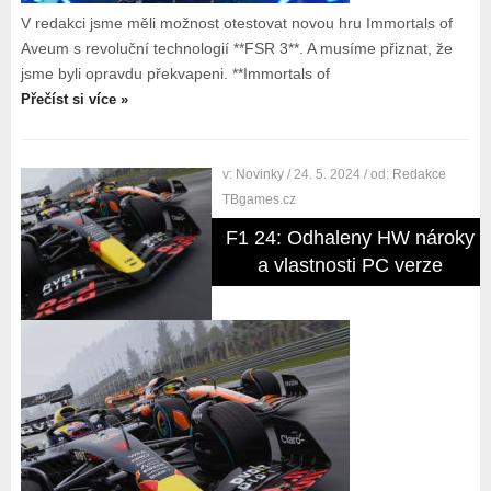
V redakci jsme měli možnost otestovat novou hru Immortals of
Aveum s revoluční technologií **FSR 3**. A musíme přiznat, že
jsme byli opravdu překvapeni. **Immortals of
Přečíst si více »
v:
Novinky
/ 24. 5. 2024
/ od:
Redakce
TBgames.cz
F1 24: Odhaleny HW nároky
a vlastnosti PC verze