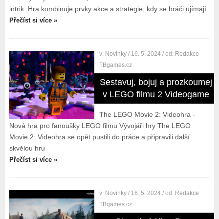
intrik. Hra kombinuje prvky akce a strategie, kdy se hráči ujímají
Přečíst si více »
v:
Novinky
/ 16. 5. 2024
/ od:
Redakce
TBgames.cz
Sestavuj, bojuj a prozkoumej
v LEGO filmu 2 Videogame
The LEGO Movie 2: Videohra -
Nová hra pro fanoušky LEGO filmu Vývojáři hry The LEGO
Movie 2: Videohra se opět pustili do práce a připravili další
skvělou hru
Přečíst si více »
v:
Novinky
/ 16. 5. 2024
/ od:
Redakce
TBgames.cz