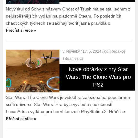
Nový titul od Sony s názvem Ghost of Tsushima se stal jedním z
nejúspěšnějších vydání na platformě Steam. Po posledních
chaotických týdnech se začínají tvořit jasná pravidla o
Přečíst si více »
v:
Novinky
/ 17. 5. 2024
/ od:
Redakce
TBgames.cz
Nové obrázky z hry Star
Wars: The Clone Wars pro
PS2
Star Wars: The Clone Wars je videohra založená na populárním
sci-fi universu Star Wars. Hra byla vyvinuta společností
LucasArts a vydána pro herní konzole PlayStation 2. Hráči se
Přečíst si více »