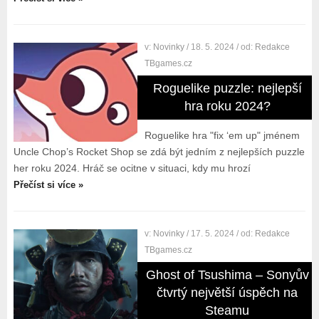
v:
Novinky
/ 18. 5. 2024
/ od:
Redakce
TBgames.cz
Roguelike puzzle: nejlepší
hra roku 2024?
Roguelike hra "fix ‘em up" jménem
Uncle Chop’s Rocket Shop se zdá být jedním z nejlepších puzzle
her roku 2024. Hráč se ocitne v situaci, kdy mu hrozí
Přečíst si více »
v:
Novinky
/ 17. 5. 2024
/ od:
Redakce
TBgames.cz
Ghost of Tsushima – Sonyův
čtvrtý největší úspěch na
Steamu