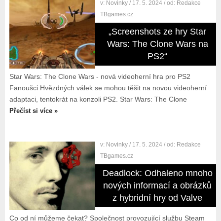
v:
Novinky
/ 17. 5. 2024
/ od:
Redakce
TBgames.cz
„Screenshots ze hry Star
Wars: The Clone Wars na
PS2“
Star Wars: The Clone Wars - nová videoherní hra pro PS2
Fanoušci Hvězdných válek se mohou těšit na novou videoherní
adaptaci, tentokrát na konzoli PS2. Star Wars: The Clone
Přečíst si více »
v:
Novinky
/ 17. 5. 2024
/ od:
Redakce
TBgames.cz
Deadlock: Odhaleno mnoho
nových informací a obrázků
z hybridní hry od Valve
Co od ní můžeme čekat? Společnost provozující službu Steam