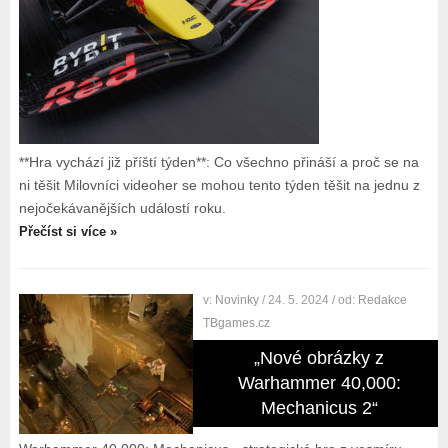
**Hra vychází již příští týden**: Co všechno přináší a proč se na
ni těšit Milovníci videoher se mohou tento týden těšit na jednu z
nejočekávanějších událostí roku.
Přečíst si více »
v:
Novinky
/ 24. 5. 2024
/ od:
Redakce
TBgames.cz
„Nové obrázky z
Warhammer 40,000:
Mechanicus 2“