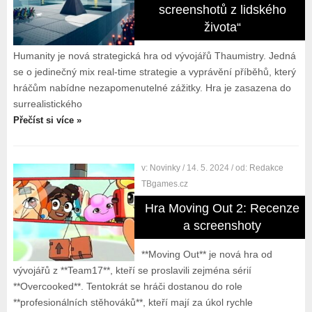
screenshotů z lidského
života“
Humanity je nová strategická hra od vývojářů Thaumistry. Jedná
se o jedinečný mix real-time strategie a vyprávění příběhů, který
hráčům nabídne nezapomenutelné zážitky. Hra je zasazena do
surrealistického
Přečíst si více »
v:
Novinky
/ 14. 5. 2024
/ od:
Redakce
TBgames.cz
Hra Moving Out 2: Recenze
a screenshoty
**Moving Out** je nová hra od
vývojářů z **Team17**, kteří se proslavili zejména sérií
**Overcooked**. Tentokrát se hráči dostanou do role
**profesionálních stěhováků**, kteří mají za úkol rychle