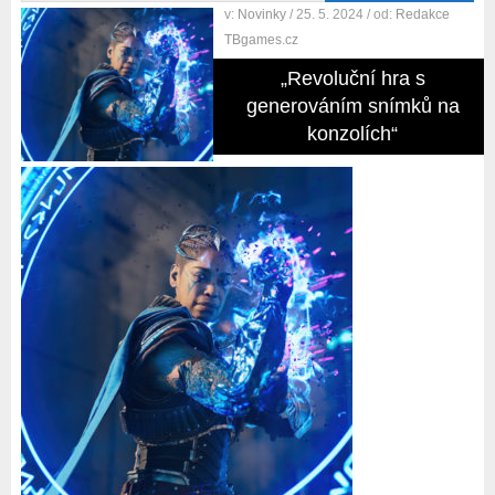
v:
Novinky
/ 25. 5. 2024
/ od:
Redakce
TBgames.cz
„Revoluční hra s
generováním snímků na
konzolích“