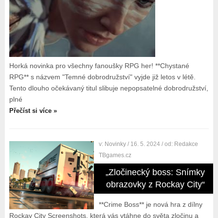
Horká novinka pro všechny fanoušky RPG her! **Chystané
RPG** s názvem "Temné dobrodružství" vyjde již letos v létě.
Tento dlouho očekávaný titul slibuje nepopsatelné dobrodružství,
plné
Přečíst si více »
v:
Novinky
/ 16. 5. 2024
/ od:
Redakce
TBgames.cz
„Zločinecký boss: Snímky
obrazovky z Rockay City“
**Crime Boss** je nová hra z dílny
Rockay City Screenshots, která vás vtáhne do světa zločinu a