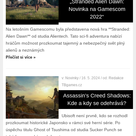
„Stranded Alien Dawn:
Novinka na Gamescom
2022“
Na letošním Gamescomu byla představena nová hra **Stranded:
Alien Dawn** od studia Alientech. Tato sci-fi adventura nabízí
hráčům možnost prozkoumat tajemný a nebezpečný svět plný
alienů a neznámých
Přečíst si více »
v:
Novinky
/ 16. 5. 2024
/ od:
Redakce
TBgames.cz
Assassin’s Creed Shadows:
Kde a kdy se odehrává?
Ubisoft není prvně, kdo se rozhodl
prozkoumat historické Japonsko v rámci své herní série. Po
úspěchu titulu Ghost of Tsushima od studia Sucker Punch se