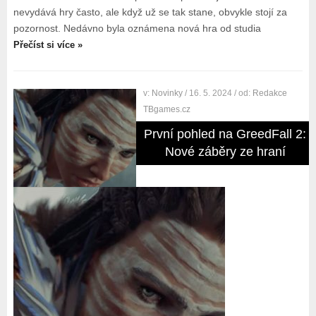
nevydává hry často, ale když už se tak stane, obvykle stojí za
pozornost. Nedávno byla oznámena nová hra od studia
Přečíst si více »
v:
Novinky
/ 16. 5. 2024
/ od:
Redakce
TBgames.cz
První pohled na GreedFall 2:
Nové záběry ze hraní