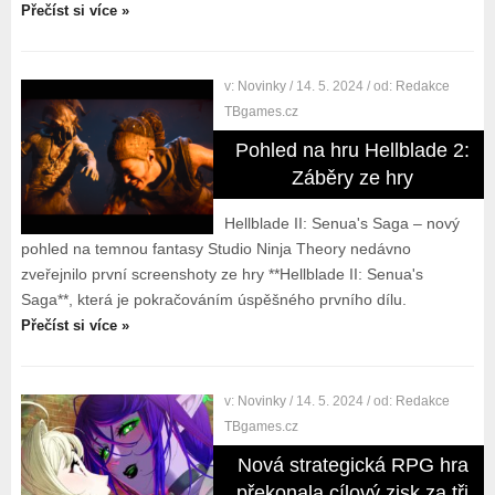
Přečíst si více »
v:
Novinky
/ 14. 5. 2024
/ od:
Redakce
TBgames.cz
Pohled na hru Hellblade 2:
Záběry ze hry
Hellblade II: Senua's Saga – nový
pohled na temnou fantasy Studio Ninja Theory nedávno
zveřejnilo první screenshoty ze hry **Hellblade II: Senua's
Saga**, která je pokračováním úspěšného prvního dílu.
Přečíst si více »
v:
Novinky
/ 14. 5. 2024
/ od:
Redakce
TBgames.cz
Nová strategická RPG hra
překonala cílový zisk za tři