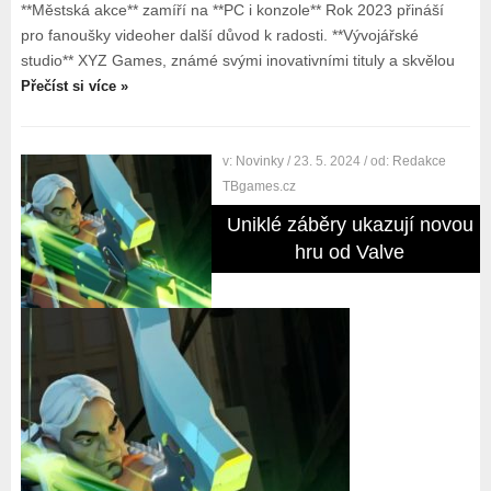
**Městská akce** zamíří na **PC i konzole** Rok 2023 přináší
pro fanoušky videoher další důvod k radosti. **Vývojářské
studio** XYZ Games, známé svými inovativními tituly a skvělou
Přečíst si více »
v:
Novinky
/ 23. 5. 2024
/ od:
Redakce
TBgames.cz
Uniklé záběry ukazují novou
hru od Valve