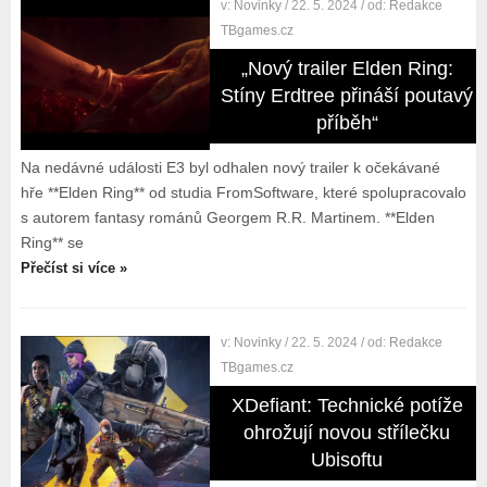
v:
Novinky
/ 22. 5. 2024
/ od:
Redakce
TBgames.cz
„Nový trailer Elden Ring:
Stíny Erdtree přináší poutavý
příběh“
Na nedávné události E3 byl odhalen nový trailer k očekávané
hře **Elden Ring** od studia FromSoftware, které spolupracovalo
s autorem fantasy románů Georgem R.R. Martinem. **Elden
Ring** se
Přečíst si více »
v:
Novinky
/ 22. 5. 2024
/ od:
Redakce
TBgames.cz
XDefiant: Technické potíže
ohrožují novou střílečku
Ubisoftu