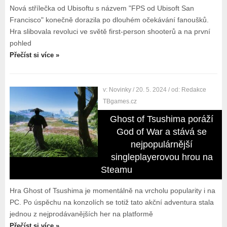
Nová střílečka od Ubisoftu s názvem "FPS od Ubisoft San
Francisco" konečně dorazila po dlouhém očekávání fanoušků.
Hra slibovala revoluci ve světě first-person shooterů a na první
pohled
Přečíst si více »
v:
Novinky
/ 20. 5. 2024
/ od:
Redakce
TBgames.cz
Ghost of Tsushima poráží
God of War a stává se
nejpopulárnější
singleplayerovou hrou na
Steamu
Hra Ghost of Tsushima je momentálně na vrcholu popularity i na
PC. Po úspěchu na konzolích se totiž tato akční adventura stala
jednou z nejprodávanějších her na platformě
Přečíst si více »