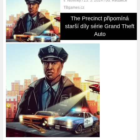
v:
Novinky
/ 23. 5. 2024
/ od:
Redakce
TBgames.cz
The Precinct připomíná
starší díly série Grand Theft
Auto