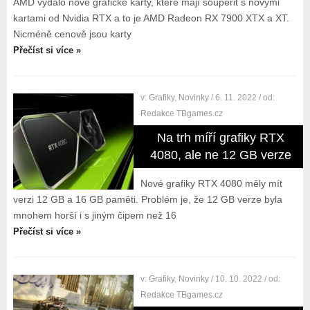
AMD vydalo nové grafické karty, které mají soupeřit s novými
kartami od Nvidia RTX a to je AMD Radeon RX 7900 XTX a XT.
Nicméně cenově jsou karty
Přečíst si více »
v:
Grafiky
,
Novinky
/ 6. 11. 2022
/ od:
Redakce TBgames.cz
Na trh míří grafiky RTX
4080, ale ne 12 GB verze
Nové grafiky RTX 4080 měly mít
verzi 12 GB a 16 GB paměti. Problém je, že 12 GB verze byla
mnohem horší i s jiným čipem než 16
Přečíst si více »
v:
Grafiky
,
Novinky
/ 10. 10. 2022
/ od:
Redakce TBgames.cz