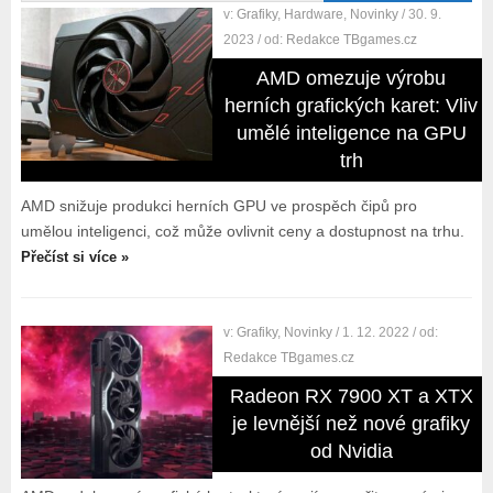
v:
Grafiky
,
Hardware
,
Novinky
/ 30. 9.
2023
/ od:
Redakce TBgames.cz
AMD omezuje výrobu
herních grafických karet: Vliv
umělé inteligence na GPU
trh
AMD snižuje produkci herních GPU ve prospěch čipů pro
umělou inteligenci, což může ovlivnit ceny a dostupnost na trhu.
Přečíst si více »
v:
Grafiky
,
Novinky
/ 1. 12. 2022
/ od:
Redakce TBgames.cz
Radeon RX 7900 XT a XTX
je levnější než nové grafiky
od Nvidia