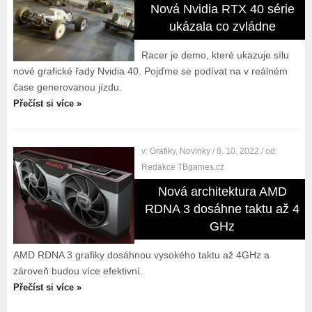
Nová Nvidia RTX 40 série
ukázala co zvládne
Racer je demo, které ukazuje sílu
nové grafické řady Nvidia 40. Pojďme se podívat na v reálném
čase generovanou jízdu.
Přečíst si více »
v:
Grafiky
,
Novinky
/ 8. 10. 2022
/ od:
Redakce TBgames.cz
Nová architektura AMD
RDNA 3 dosáhne taktu až 4
GHz
AMD RDNA 3 grafiky dosáhnou vysokého taktu až 4GHz a
zároveň budou více efektivní.
Přečíst si více »