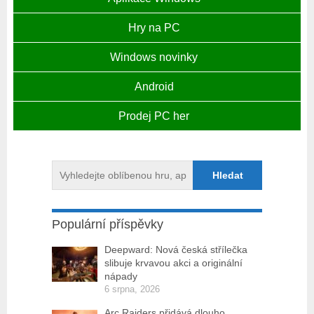
Hry na PC
Windows novinky
Android
Prodej PC her
Populární příspěvky
Deepward: Nová česká střílečka
slibuje krvavou akci a originální
nápady
6 srpna, 2026
Arc Raiders přidává dlouho