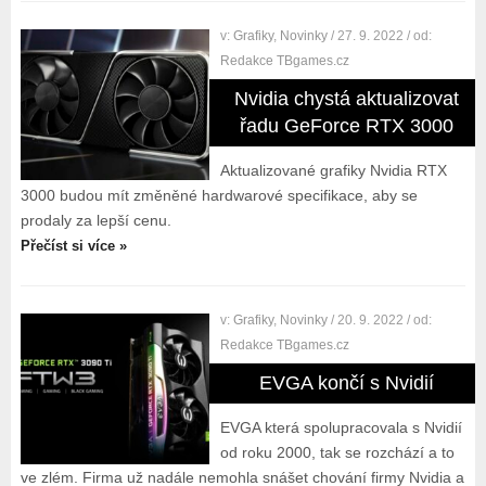
v:
Grafiky
,
Novinky
/ 27. 9. 2022
/ od:
Redakce TBgames.cz
Nvidia chystá aktualizovat
řadu GeForce RTX 3000
Aktualizované grafiky Nvidia RTX
3000 budou mít změněné hardwarové specifikace, aby se
prodaly za lepší cenu.
Přečíst si více »
v:
Grafiky
,
Novinky
/ 20. 9. 2022
/ od:
Redakce TBgames.cz
EVGA končí s Nvidií
EVGA která spolupracovala s Nvidií
od roku 2000, tak se rozchází a to
ve zlém. Firma už nadále nemohla snášet chování firmy Nvidia a