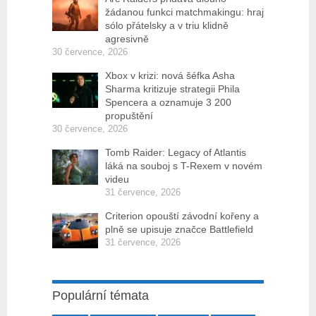
žádanou funkci matchmakingu: hraj
sólo přátelsky a v triu klidně
agresivně
30 července, 2026
Xbox v krizi: nová šéfka Asha
Sharma kritizuje strategii Phila
Spencera a oznamuje 3 200
propuštění
30 července, 2026
Tomb Raider: Legacy of Atlantis
láká na souboj s T-Rexem v novém
videu
31 července, 2026
Criterion opouští závodní kořeny a
plně se upisuje značce Battlefield
31 července, 2026
Populární témata