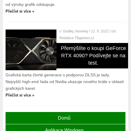
od výroby grafik odstupuje.
Přečíst si více »
v:
Grafiky
,
Novinky
/ 12. 9. 2022
/ od:
Redakce TBgames.cz
Přemýšlíte o koupi GeForce
RTX 4090? Podívejte se na
test.
Grafická karta čtvrté generace s podporou DLSS je tady.
Nejvyšší high-end řada od Nvidia ukazuje nového krále v oblasti
grafických karet.
Přečíst si více »
Domů
Aplikace Windows