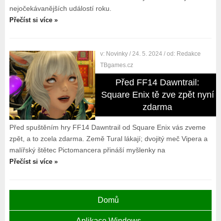
nejočekávanějších událostí roku.
Přečíst si více »
v:
Novinky
/ 24. 5. 2024
/ od:
Redakce
TBgames.cz
Před FF14 Dawntrail:
Square Enix tě zve zpět nyní
zdarma
Před spuštěním hry FF14 Dawntrail od Square Enix vás zveme
zpět, a to zcela zdarma. Země Tural lákají; dvojitý meč Vipera a
malířský štětec Pictomancera přináší myšlenky na
Přečíst si více »
Domů
Aplikace Windows