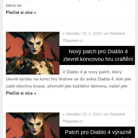
která se
Přečíst si více »
v:
Novinky
/ 25. 5. 2024
/ od:
Redakce
TBgames.cz
Nový patch pro Diablo 4
zlevnil koncovou hru craftění
V Diablo 4 je nový patch, který
zlevnil výrobu na konci hry Vraťme se do světa Diabla 4, kde jste
zabil všechny bosse, přemohl jste každého démona, našel jste
Přečíst si více »
v:
Novinky
/ 25. 5. 2024
/ od:
Redakce
TBgames.cz
Patch pro Diablo 4 výrazně