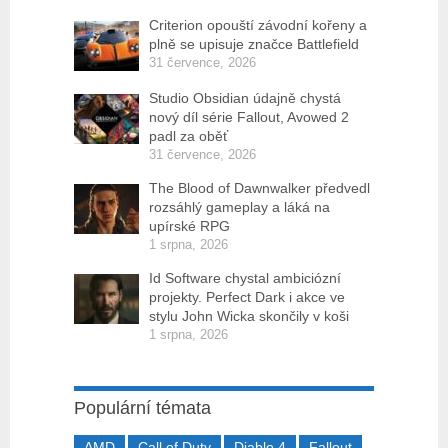
Criterion opouští závodní kořeny a
plně se upisuje značce Battlefield
31 července, 2026
Studio Obsidian údajně chystá
nový díl série Fallout, Avowed 2
padl za oběť
31 července, 2026
The Blood of Dawnwalker předvedl
rozsáhlý gameplay a láká na
upírské RPG
1 srpna, 2026
Id Software chystal ambiciózní
projekty. Perfect Dark i akce ve
stylu John Wicka skončily v koši
1 srpna, 2026
Populární témata
AMD
Call of Duty
Diablo 4
Fallout