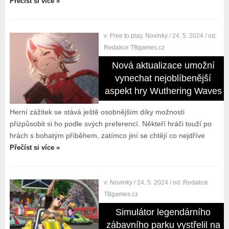
Přečíst si více »
v:
Free to play
,
Novinky
/ 24. 5. 2024
/ od:
Redakce TBgames.cz
Nová aktualizace umožní
vynechat nejoblíbenější
aspekt hry Wuthering Waves
Herní zážitek se stává ještě osobnějším díky možnosti
přizpůsobit si ho podle svých preferencí. Někteří hráči touží po
hrách s bohatým příběhem, zatímco jiní se chtějí co nejdříve
Přečíst si více »
v:
Novinky
/ 24. 5. 2024
/ od:
Redakce
TBgames.cz
Simulátor legendárního
zábavního parku vystřelil na