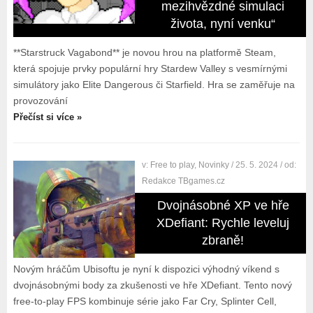
mezihvězdné simulaci
života, nyní venku“
**Starstruck Vagabond** je novou hrou na platformě Steam,
která spojuje prvky populární hry Stardew Valley s vesmírnými
simulátory jako Elite Dangerous či Starfield. Hra se zaměřuje na
provozování
Přečíst si více »
v:
Free to play
,
Novinky
/ 25. 5. 2024
/ od:
Redakce TBgames.cz
Dvojnásobné XP ve hře
XDefiant: Rychle leveluj
zbraně!
Novým hráčům Ubisoftu je nyní k dispozici výhodný víkend s
dvojnásobnými body za zkušenosti ve hře XDefiant. Tento nový
free-to-play FPS kombinuje série jako Far Cry, Splinter Cell,