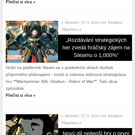
Přečíst si více »
v:
Novinky
/ 25. 5. 2024
/ od:
Redakce
TBgames.cz
„Rozdávání strategických
her zvedá hráčský zájem na
Steamu o 1,000%“
Hráči na platformě Steam se v posledních dnech dočkali
příjemného překvapení - mohli si zdarma stáhnout strategickou
hru **Warhammer 40k: Gladius - Relics of War**. Tato akce
způsobila
Přečíst si více »
v:
Novinky
/ 25. 5. 2024
/ od:
Redakce
TBgames.cz
Nový díl nejlepší hry o první