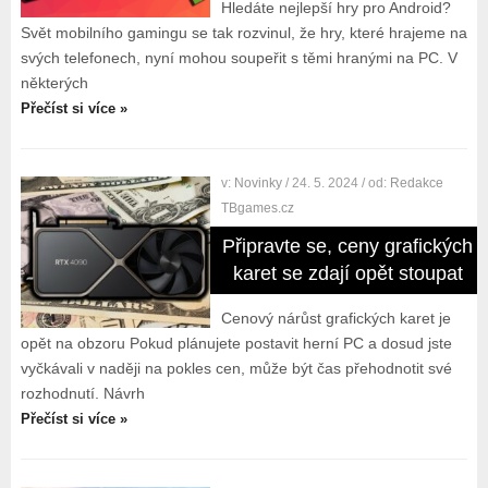
Hledáte nejlepší hry pro Android?
Svět mobilního gamingu se tak rozvinul, že hry, které hrajeme na
svých telefonech, nyní mohou soupeřit s těmi hranými na PC. V
některých
Přečíst si více »
v:
Novinky
/ 24. 5. 2024
/ od:
Redakce
TBgames.cz
Připravte se, ceny grafických
karet se zdají opět stoupat
Cenový nárůst grafických karet je
opět na obzoru Pokud plánujete postavit herní PC a dosud jste
vyčkávali v naději na pokles cen, může být čas přehodnotit své
rozhodnutí. Návrh
Přečíst si více »