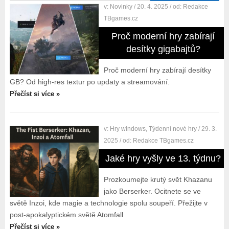
v:
Novinky
/ 20. 4. 2025
/ od:
Redakce
TBgames.cz
Proč moderní hry zabírají
desítky gigabajtů?
Proč moderní hry zabírají desítky
GB? Od high-res textur po updaty a streamování.
Přečíst si více »
v:
Hry windows
,
Týdenní nové hry
/ 29. 3.
2025
/ od:
Redakce TBgames.cz
Jaké hry vyšly ve 13. týdnu?
Prozkoumejte krutý svět Khazanu
jako Berserker. Ocitnete se ve
světě Inzoi, kde magie a technologie spolu soupeří. Přežijte v
post-apokalyptickém světě Atomfall
Přečíst si více »