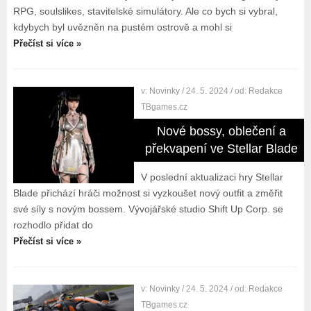
RPG, soulslikes, stavitelské simulátory. Ale co bych si vybral,
kdybych byl uvězněn na pustém ostrově a mohl si
Přečíst si více »
v:
Novinky
/ 24. 5. 2024
/ od:
Redakce
TBgames.cz
Nové bossy, oblečení a
překvapení ve Stellar Blade
V poslední aktualizaci hry Stellar
Blade přichází hráči možnost si vyzkoušet nový outfit a změřit
své síly s novým bossem. Vývojářské studio Shift Up Corp. se
rozhodlo přidat do
Přečíst si více »
v:
Novinky
/ 24. 5. 2024
/ od:
Redakce
TBgames.cz