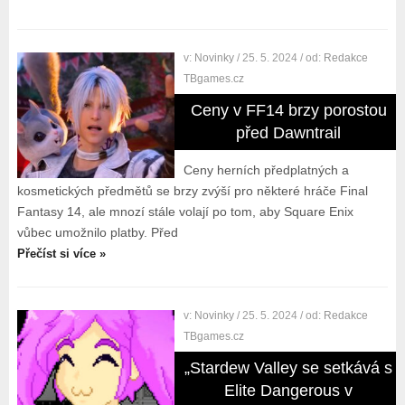
v:
Novinky
/ 25. 5. 2024
/ od:
Redakce
TBgames.cz
Ceny v FF14 brzy porostou
před Dawntrail
Ceny herních předplatných a
kosmetických předmětů se brzy zvýší pro některé hráče Final
Fantasy 14, ale mnozí stále volají po tom, aby Square Enix
vůbec umožnilo platby. Před
Přečíst si více »
v:
Novinky
/ 25. 5. 2024
/ od:
Redakce
TBgames.cz
„Stardew Valley se setkává s
Elite Dangerous v