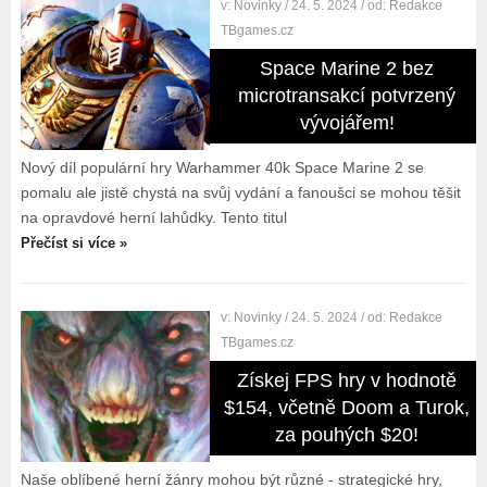
v:
Novinky
/ 24. 5. 2024
/ od:
Redakce
TBgames.cz
Space Marine 2 bez
microtransakcí potvrzený
vývojářem!
Nový díl populární hry Warhammer 40k Space Marine 2 se
pomalu ale jistě chystá na svůj vydání a fanoušci se mohou těšit
na opravdové herní lahůdky. Tento titul
Přečíst si více »
v:
Novinky
/ 24. 5. 2024
/ od:
Redakce
TBgames.cz
Získej FPS hry v hodnotě
$154, včetně Doom a Turok,
za pouhých $20!
Naše oblíbené herní žánry mohou být různé - strategické hry,