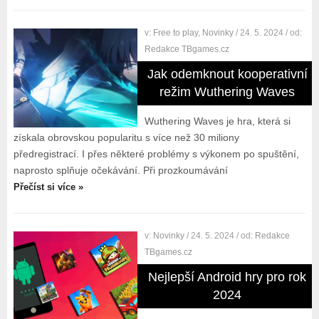
v:
Free to play
,
Novinky
/ 24. 5. 2024
/ od:
Redakce TBgames.cz
Jak odemknout kooperativní
režim Wuthering Waves
Wuthering Waves je hra, která si
získala obrovskou popularitu s více než 30 miliony
předregistrací. I přes některé problémy s výkonem po spuštění,
naprosto splňuje očekávání. Při prozkoumávání
Přečíst si více »
v:
Novinky
/ 24. 5. 2024
/ od:
Redakce
TBgames.cz
Nejlepší Android hry pro rok
2024