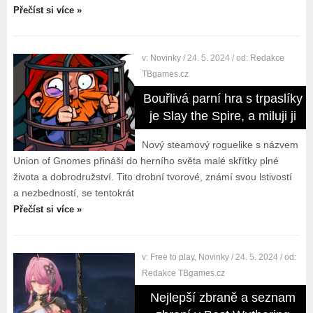
Přečíst si více »
v:
Novinky
/ 24. 5. 2024
/ od:
Redakce
TBgames.cz
Bouřlivá parní hra s trpaslíky
je Slay the Spire, a miluji ji
Nový steamový roguelike s názvem
Union of Gnomes přináší do herního světa malé skřítky plné
života a dobrodružství. Tito drobní tvorové, známí svou lstivostí
a nezbedností, se tentokrát
Přečíst si více »
v:
Free to play
,
Novinky
/ 24. 5. 2024
/ od:
Redakce TBgames.cz
Nejlepší zbraně a seznam