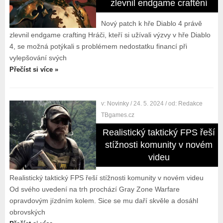
zlevnil endgame craftění
Nový patch k hře Diablo 4 právě
zlevnil endgame crafting Hráči, kteří si užívali výzvy v hře Diablo
4, se možná potýkali s problémem nedostatku financí při
vylepšování svých
Přečíst si více »
v:
Novinky
/ 24. 5. 2024
/ od:
Redakce
TBgames.cz
Realistický taktický FPS řeší
stížnosti komunity v novém
videu
Realistický taktický FPS řeší stížnosti komunity v novém videu
Od svého uvedení na trh prochází Gray Zone Warfare
opravdovým jízdním kolem. Sice se mu daří skvěle a dosáhl
obrovských