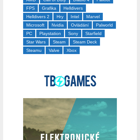
FPS
Grafika
Helldivers
Helldivers 2
Hry
Intel
Marvel
Microsoft
Nvidia
Ovládání
Palworld
PC
Playstation
Sony
Starfield
Star Wars
Steam
Steam Deck
Steamu
Valve
Xbox