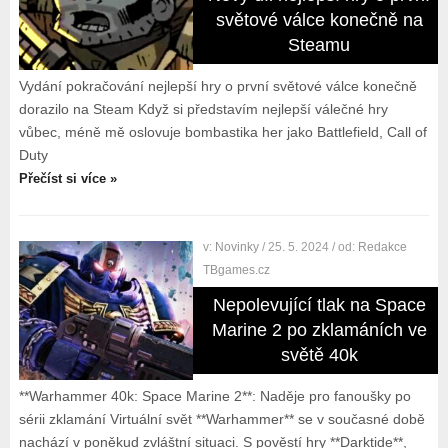
světové válce konečně na
Steamu
Vydání pokračování nejlepší hry o první světové válce konečně
dorazilo na Steam Když si představím nejlepší válečné hry
vůbec, méně mě oslovuje bombastika her jako Battlefield, Call of
Duty
Přečíst si více »
v:
Novinky
/ 25. 5. 2024
/ od:
Redakce
TBgames.cz
Nepolevující tlak na Space
Marine 2 po zklamáních ve
světě 40k
**Warhammer 40k: Space Marine 2**: Naděje pro fanoušky po
sérii zklamání Virtuální svět **Warhammer** se v současné době
nachází v poněkud zvláštní situaci. S pověstí hry **Darktide**,