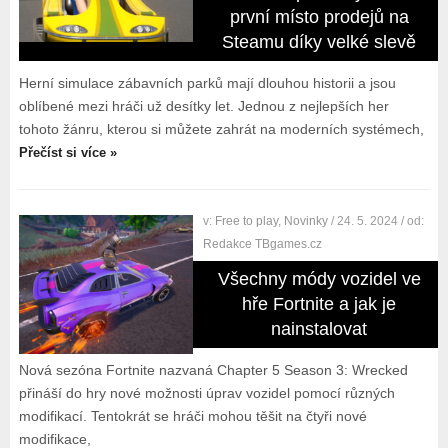
první místo prodejů na
Steamu díky velké slevě
Herní simulace zábavních parků mají dlouhou historii a jsou
oblíbené mezi hráči už desítky let. Jednou z nejlepších her
tohoto žánru, kterou si můžete zahrát na moderních systémech,
Přečíst si více »
v:
Free to play
,
Novinky
/ 24. 5. 2024
/ od:
Redakce TBgames.cz
Všechny módy vozidel ve
hře Fortnite a jak je
nainstalovat
Nová sezóna Fortnite nazvaná Chapter 5 Season 3: Wrecked
přináší do hry nové možnosti úprav vozidel pomocí různých
modifikací. Tentokrát se hráči mohou těšit na čtyři nové
modifikace,