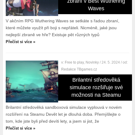
zbraní v Best Wuthering
Waves
V akčním RPG Wuthering Waves se setkáte s řadou zbraní,
které můžete využít při boji s nepřáteli. Nicméně, jaké jsou
nejlepší zbraně ve hře? Existuje pět různých typů
Přečíst si více »
v:
Free to play
,
Novinky
/ 24. 5. 2024
/ od:
Redakce TBgames.cz
Brilantní středověká
simulace rozšiřuje své
možnosti na Steamu
Brilantní středověká sandboxová simulace vyplouvá v novém
rozšíření na Steamu Devět let je dlouhá doba. Přemýšlejte o
tom, kde jste byli před devíti lety, a jsem si jist, že
Přečíst si více »