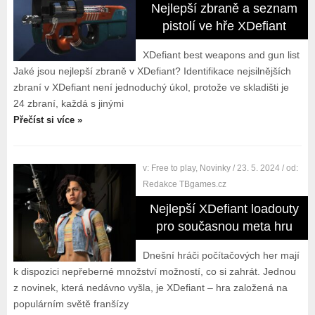
Nejlepší zbraně a seznam
pistolí ve hře XDefiant
XDefiant best weapons and gun list
Jaké jsou nejlepší zbraně v XDefiant? Identifikace nejsilnějších
zbraní v XDefiant není jednoduchý úkol, protože ve skladišti je
24 zbraní, každá s jinými
Přečíst si více »
v:
Free to play
,
Novinky
/ 23. 5. 2024
/ od:
Redakce TBgames.cz
Nejlepší XDefiant loadouty
pro současnou meta hru
Dnešní hráči počítačových her mají
k dispozici nepřeberné množství možností, co si zahrát. Jednou
z novinek, která nedávno vyšla, je XDefiant – hra založená na
populárním světě franšízy