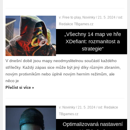
v:
Free to play
,
Novinky
/ 21. 5. 2024
/ od:
Redakce TBgames.cz
„Všechny 14 map ve hře
XDefiant: rozmanitost a
strategie“
V dnešní době jsou mapy neodmyslitelnou součástí každého
střílečky. Každý zápas sice může být jiný díky různým zbraním,
novým protivníkům nebo úplně novým herním režimům, ale
něco je
Přečíst si více »
v:
Novinky
/ 21. 5. 2024
/ od:
Redakce
TBgames.cz
Optimalizovaná nastavení