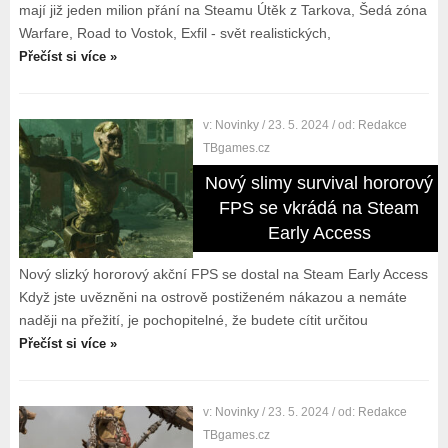
mají již jeden milion přání na Steamu Útěk z Tarkova, Šedá zóna
Warfare, Road to Vostok, Exfil - svět realistických,
Přečíst si více »
v:
Novinky
/ 23. 5. 2024
/ od:
Redakce
TBgames.cz
Nový slimy survival hororový
FPS se vkrádá na Steam
Early Access
Nový slizký hororový akční FPS se dostal na Steam Early Access
Když jste uvězněni na ostrově postiženém nákazou a nemáte
naději na přežití, je pochopitelné, že budete cítit určitou
Přečíst si více »
v:
Novinky
/ 23. 5. 2024
/ od:
Redakce
TBgames.cz