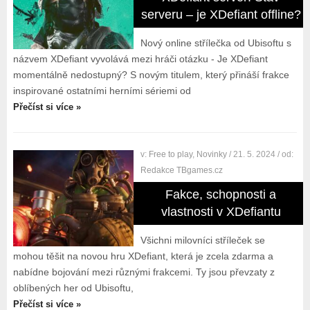
serveru – je XDefiant offline?
Nový online střílečka od Ubisoftu s
názvem XDefiant vyvolává mezi hráči otázku - Je XDefiant
momentálně nedostupný? S novým titulem, který přináší frakce
inspirované ostatními herními sériemi od
Přečíst si více »
v:
Free to play
,
Novinky
/ 21. 5. 2024
/ od:
Redakce TBgames.cz
Fakce, schopnosti a
vlastnosti v XDefiantu
Všichni milovníci stříleček se
mohou těšit na novou hru XDefiant, která je zcela zdarma a
nabídne bojování mezi různými frakcemi. Ty jsou převzaty z
oblíbených her od Ubisoftu,
Přečíst si více »