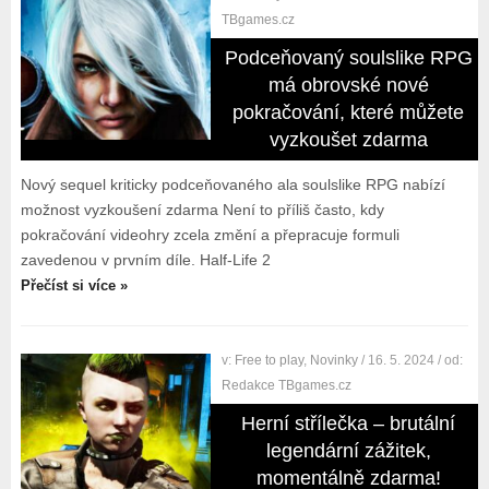
TBgames.cz
Podceňovaný soulslike RPG
má obrovské nové
pokračování, které můžete
vyzkoušet zdarma
Nový sequel kriticky podceňovaného ala soulslike RPG nabízí
možnost vyzkoušení zdarma Není to příliš často, kdy
pokračování videohry zcela změní a přepracuje formuli
zavedenou v prvním díle. Half-Life 2
Přečíst si více »
v:
Free to play
,
Novinky
/ 16. 5. 2024
/ od:
Redakce TBgames.cz
Herní střílečka – brutální
legendární zážitek,
momentálně zdarma!