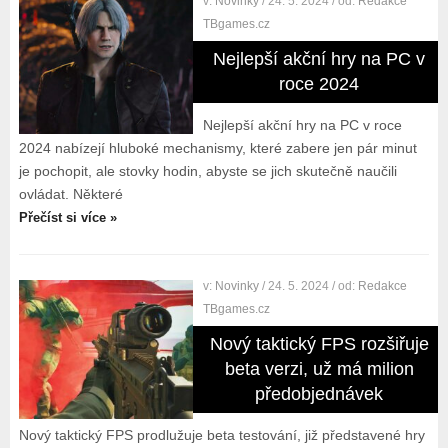
v:
Novinky
/ 24. 5. 2024
/ od:
Redakce
TBgames.cz
Nejlepší akční hry na PC v
roce 2024
Nejlepší akční hry na PC v roce
2024 nabízejí hluboké mechanismy, které zabere jen pár minut
je pochopit, ale stovky hodin, abyste se jich skutečně naučili
ovládat. Některé
Přečíst si více »
v:
Novinky
/ 24. 5. 2024
/ od:
Redakce
TBgames.cz
Nový taktický FPS rozšiřuje
beta verzi, už má milion
předobjednávek
Nový taktický FPS prodlužuje beta testování, již představené hry