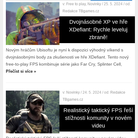
v:
Free to play
,
Novinky
/ 25. 5. 2024
/ od:
Redakce TBgames.cz
Dvojnásobné XP ve hře
XDefiant: Rychle leveluj
zbraně!
Novým hráčům Ubisoftu je nyní k dispozici výhodný víkend s
dvojnásobnými body za zkušenosti ve hře XDefiant. Tento nový
free-to-play FPS kombinuje série jako Far Cry, Splinter Cell,
Přečíst si více »
v:
Novinky
/ 24. 5. 2024
/ od:
Redakce
TBgames.cz
Realistický taktický FPS řeší
stížnosti komunity v novém
videu