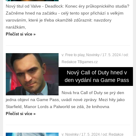
Nový titul od Valve - Deadlock: Konec éry průkopnického studia?
Začněme hned na začátku - celý tento spor přichází s velkým
varováním, které je třeba okamžitě zdůraznit: navzdory
narážkám,
Přečíst si více »
v:
Free to play
,
Novinky
/ 17. 5. 2024
/ od:
Redakce TBgames.cz
Nový Call of Duty hned v
den vydání na Game Pass
Nová hra Call of Duty se prý den
jedna objeví na Game Pass, uvádí nové zprávy. Mezi hity jako
Starfield, Manor Lords a Palworld se zdá, že knihovna
Přečíst si více »
v:
Novinky
/ 17. 5. 2024
/ od:
Redakce