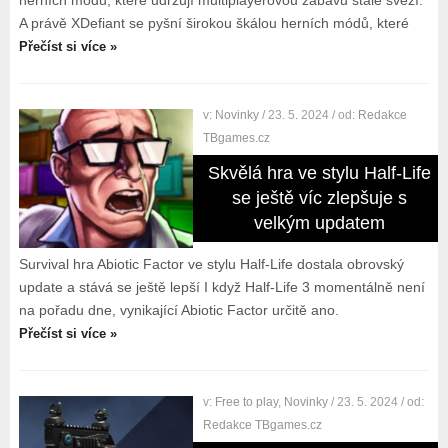
herních módů, které udržují multiplayerovou zábavu stále svěží.
A právě XDefiant se pyšní širokou škálou herních módů, které
Přečíst si více »
v:
Novinky
/ 23. 5. 2024
/ od:
Redakce
TBgames.cz
Skvělá hra ve stylu Half-Life
se ještě víc zlepšuje s
velkým updatem
Survival hra Abiotic Factor ve stylu Half-Life dostala obrovský
update a stává se ještě lepší I když Half-Life 3 momentálně není
na pořadu dne, vynikající Abiotic Factor určitě ano.
Přečíst si více »
v:
Free to play
,
Novinky
/ 23. 5. 2024
/ od:
Redakce TBgames.cz