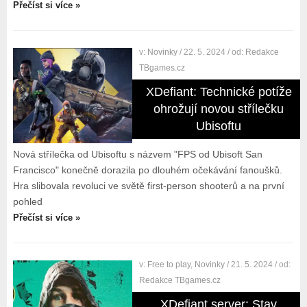
Přečíst si více »
v:
Novinky
/ 22. 5. 2024
/ od:
Redakce
TBgames.cz
XDefiant: Technické potíže
ohrožují novou střílečku
Ubisoftu
Nová střílečka od Ubisoftu s názvem "FPS od Ubisoft San
Francisco" konečně dorazila po dlouhém očekávání fanoušků.
Hra slibovala revoluci ve světě first-person shooterů a na první
pohled
Přečíst si více »
v:
Free to play
,
Novinky
/ 21. 5. 2024
/ od:
Redakce TBgames.cz
XDefiant server: Stav