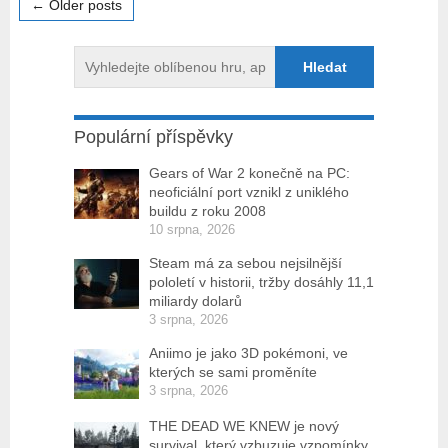
← Older posts
Populární příspěvky
Gears of War 2 konečně na PC:
neoficiální port vznikl z uniklého
buildu z roku 2008
10 srpna, 2026
Steam má za sebou nejsilnější
pololetí v historii, tržby dosáhly 11,1
miliardy dolarů
3 srpna, 2026
Aniimo je jako 3D pokémoni, ve
kterých se sami proměníte
3 srpna, 2026
THE DEAD WE KNEW je nový
survival, který vzbuzuje vzpomínky