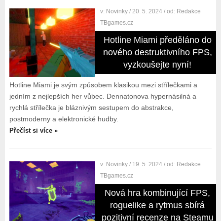
v:
Novinky
/ 20. 5. 2024
/ od:
Redakce
TBgames.cz
Hotline Miami předěláno do
nového destruktivního FPS,
vyzkoušejte nyní!
Hotline Miami je svým způsobem klasikou mezi střílečkami a
jedním z nejlepších her vůbec. Dennatonova hypernásilná a
rychlá střílečka je bláznivým sestupem do abstrakce,
postmoderny a elektronické hudby.
Přečíst si více »
v:
Novinky
/ 19. 5. 2024
/ od:
Redakce
TBgames.cz
Nová hra kombinující FPS,
roguelike a rytmus sbírá
pozitivní recenze na Steamu