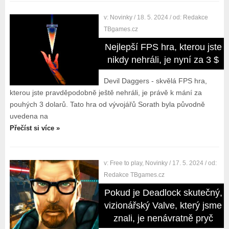
v:
Novinky
/ 18. 5. 2024
/ od:
Redakce
TBgames.cz
Nejlepší FPS hra, kterou jste
nikdy nehráli, je nyní za 3 $
Devil Daggers - skvělá FPS hra,
kterou jste pravděpodobně ještě nehráli, je právě k mání za
pouhých 3 dolarů. Tato hra od vývojářů Sorath byla původně
uvedena na
Přečíst si více »
v:
Free to play
,
Novinky
/ 17. 5. 2024
/ od:
Redakce TBgames.cz
Pokud je Deadlock skutečný,
vizionářský Valve, který jsme
znali, je nenávratně pryč