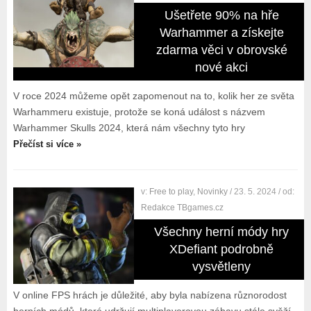
Ušetřete 90% na hře
Warhammer a získejte
zdarma věci v obrovské
nové akci
V roce 2024 můžeme opět zapomenout na to, kolik her ze světa
Warhammeru existuje, protože se koná událost s názvem
Warhammer Skulls 2024, která nám všechny tyto hry
Přečíst si více »
v:
Free to play
,
Novinky
/ 23. 5. 2024
/ od:
Redakce TBgames.cz
Všechny herní módy hry
XDefiant podrobně
vysvětleny
V online FPS hrách je důležité, aby byla nabízena různorodost