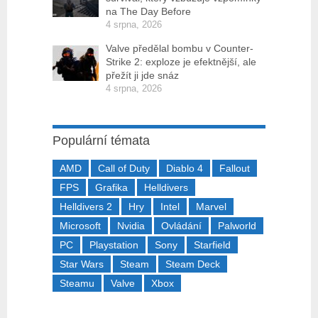
na The Day Before
4 srpna, 2026
Valve předělal bombu v Counter-
Strike 2: exploze je efektnější, ale
přežít ji jde snáz
4 srpna, 2026
Populární témata
AMD
Call of Duty
Diablo 4
Fallout
FPS
Grafika
Helldivers
Helldivers 2
Hry
Intel
Marvel
Microsoft
Nvidia
Ovládání
Palworld
PC
Playstation
Sony
Starfield
Star Wars
Steam
Steam Deck
Steamu
Valve
Xbox