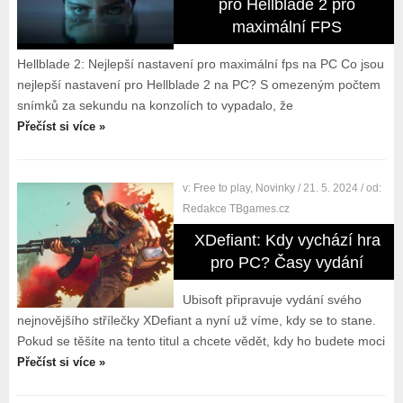
pro Hellblade 2 pro
maximální FPS
Hellblade 2: Nejlepší nastavení pro maximální fps na PC Co jsou
nejlepší nastavení pro Hellblade 2 na PC? S omezeným počtem
snímků za sekundu na konzolích to vypadalo, že
Přečíst si více »
v:
Free to play
,
Novinky
/ 21. 5. 2024
/ od:
Redakce TBgames.cz
XDefiant: Kdy vychází hra
pro PC? Časy vydání
Ubisoft připravuje vydání svého
nejnovějšího střílečky XDefiant a nyní už víme, kdy se to stane.
Pokud se těšíte na tento titul a chcete vědět, kdy ho budete moci
Přečíst si více »