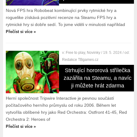
Nová FPS hra Robobeat kombinující prvky rytmické hry a
roguelike získává pozitivní recenze na Steamu FPS hry a
rytmické hry si dobře sedí. To jsme viděli v minulosti například
Přečíst si více »
v:
Free to play
,
Novinky
/ 19. 5. 2024
/ od:
Redakce TBgames.cz
Strhující hororová střílečka
zazářila na Steamu, a navíc
ji můžete hrát zdarma
Herní společnost Tripwire Interactive je pevnou součástí
počítačového herního průmyslu od roku 2006. Během let
vytvořila oblíbené hry jako Red Orchestra: Ostfront 41-45, Red
Orchestra 2: Heroes of
Přečíst si více »