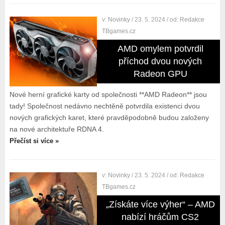
v:
Novinky
/ 23. 5. 2024
/ od:
Redakce
TBgames.cz
AMD omylem potvrdil
příchod dvou nových
Radeon GPU
Nové herní grafické karty od společnosti **AMD Radeon** jsou
tady! Společnost nedávno nechtěně potvrdila existenci dvou
nových grafických karet, které pravděpodobně budou založeny
na nové architektuře RDNA 4.
Přečíst si více »
v:
Novinky
/ 23. 5. 2024
/ od:
Redakce
TBgames.cz
„Získáte více výher“ – AMD
nabízí hráčům CS2