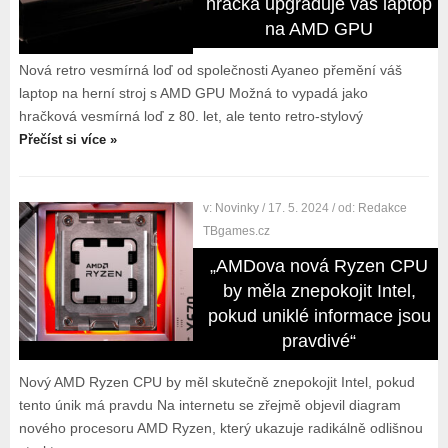
hračka upgraduje váš laptop
na AMD GPU
Nová retro vesmírná loď od společnosti Ayaneo přemění váš
laptop na herní stroj s AMD GPU Možná to vypadá jako
hračková vesmírná loď z 80. let, ale tento retro-stylový
Přečíst si více »
v:
Novinky
/ 17. 5. 2024
/ od:
Redakce
TBgames.cz
„AMDova nová Ryzen CPU
by měla znepokojit Intel,
pokud uniklé informace jsou
pravdivé“
Nový AMD Ryzen CPU by měl skutečně znepokojit Intel, pokud
tento únik má pravdu Na internetu se zřejmě objevil diagram
nového procesoru AMD Ryzen, který ukazuje radikálně odlišnou