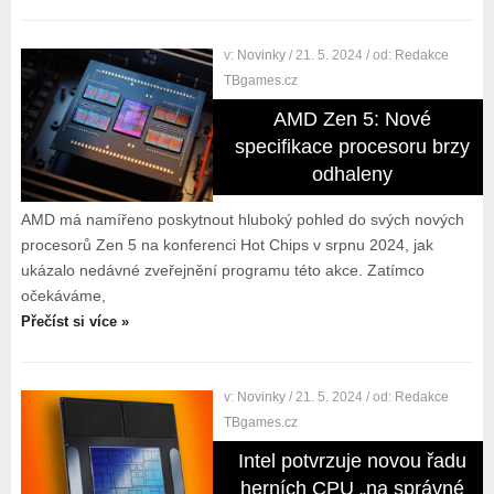
v:
Novinky
/ 21. 5. 2024
/ od:
Redakce
TBgames.cz
AMD Zen 5: Nové
specifikace procesoru brzy
odhaleny
AMD má namířeno poskytnout hluboký pohled do svých nových
procesorů Zen 5 na konferenci Hot Chips v srpnu 2024, jak
ukázalo nedávné zveřejnění programu této akce. Zatímco
očekáváme,
Přečíst si více »
v:
Novinky
/ 21. 5. 2024
/ od:
Redakce
TBgames.cz
Intel potvrzuje novou řadu
herních CPU „na správné