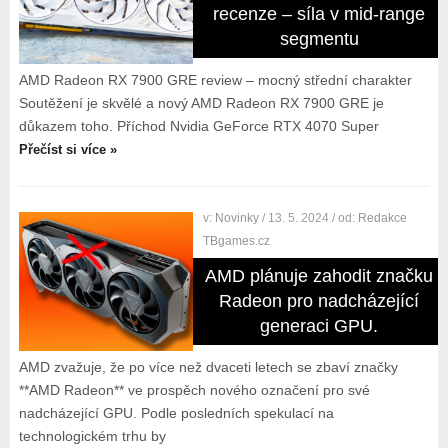
recenze – síla v mid-range
segmentu
AMD Radeon RX 7900 GRE review – mocný střední charakter
Soutěžení je skvělé a nový AMD Radeon RX 7900 GRE je
důkazem toho. Příchod Nvidia GeForce RTX 4070 Super
Přečíst si více »
v:
Novinky
/ 13. 5. 2024
/ od:
Redakce
TBgames.cz
AMD plánuje zahodit značku
Radeon pro nadcházející
generaci GPU.
AMD zvažuje, že po více než dvaceti letech se zbaví značky
**AMD Radeon** ve prospěch nového označení pro své
nadcházející GPU. Podle posledních spekulací na
technologickém trhu by