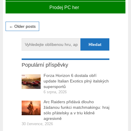
Prodej PC her
← Older posts
Populární příspěvky
Forza Horizon 6 dostala obří
update Italian Exotics plný italských
supersportů
6 srpna, 2026
Arc Raiders přidává dlouho
žádanou funkci matchmakingu: hraj
sólo přátelsky a v triu klidně
agresivně
30 července, 2026