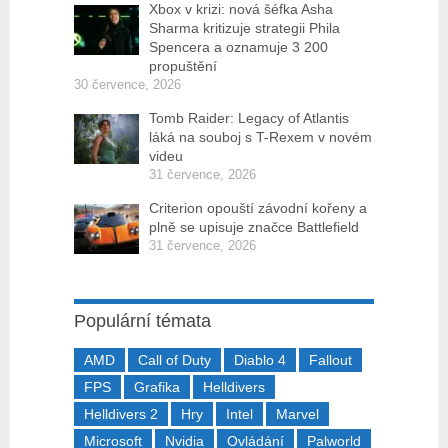
Xbox v krizi: nová šéfka Asha
Sharma kritizuje strategii Phila
Spencera a oznamuje 3 200
propuštění
30 července, 2026
Tomb Raider: Legacy of Atlantis
láká na souboj s T-Rexem v novém
videu
31 července, 2026
Criterion opouští závodní kořeny a
plně se upisuje značce Battlefield
31 července, 2026
Populární témata
AMD
Call of Duty
Diablo 4
Fallout
FPS
Grafika
Helldivers
Helldivers 2
Hry
Intel
Marvel
Microsoft
Nvidia
Ovládání
Palworld