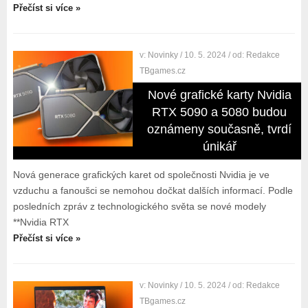
Přečíst si více »
v:
Novinky
/ 10. 5. 2024
/ od:
Redakce
TBgames.cz
Nové grafické karty Nvidia
RTX 5090 a 5080 budou
oznámeny současně, tvrdí
únikář
Nová generace grafických karet od společnosti Nvidia je ve
vzduchu a fanoušci se nemohou dočkat dalších informací. Podle
posledních zpráv z technologického světa se nové modely
**Nvidia RTX
Přečíst si více »
v:
Novinky
/ 10. 5. 2024
/ od:
Redakce
TBgames.cz