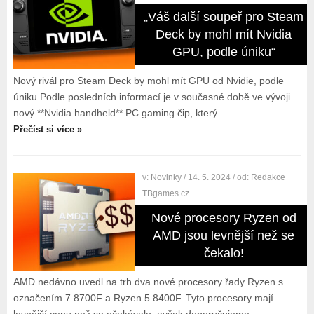
„Váš další soupeř pro Steam
Deck by mohl mít Nvidia
GPU, podle úniku“
Nový rivál pro Steam Deck by mohl mít GPU od Nvidie, podle
úniku Podle posledních informací je v současné době ve vývoji
nový **Nvidia handheld** PC gaming čip, který
Přečíst si více »
v:
Novinky
/ 14. 5. 2024
/ od:
Redakce
TBgames.cz
Nové procesory Ryzen od
AMD jsou levnější než se
čekalo!
AMD nedávno uvedl na trh dva nové procesory řady Ryzen s
označením 7 8700F a Ryzen 5 8400F. Tyto procesory mají