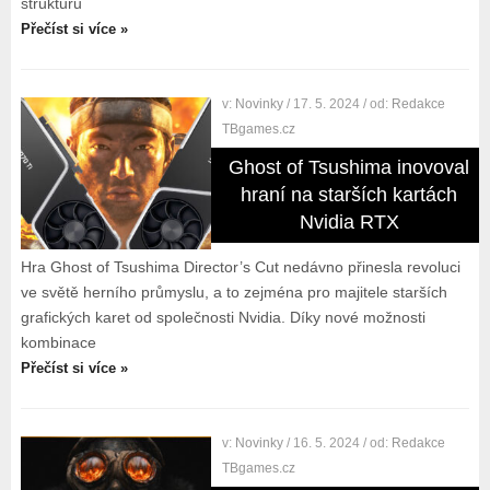
strukturu
Přečíst si více »
v:
Novinky
/ 17. 5. 2024
/ od:
Redakce
TBgames.cz
Ghost of Tsushima inovoval
hraní na starších kartách
Nvidia RTX
Hra Ghost of Tsushima Director’s Cut nedávno přinesla revoluci
ve světě herního průmyslu, a to zejména pro majitele starších
grafických karet od společnosti Nvidia. Díky nové možnosti
kombinace
Přečíst si více »
v:
Novinky
/ 16. 5. 2024
/ od:
Redakce
TBgames.cz