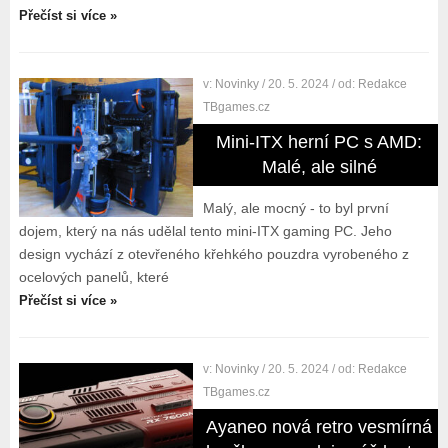
Přečíst si více »
v:
Novinky
/ 20. 5. 2024
/ od:
Redakce
TBgames.cz
Mini-ITX herní PC s AMD:
Malé, ale silné
Malý, ale mocný - to byl první
dojem, který na nás udělal tento mini-ITX gaming PC. Jeho
design vychází z otevřeného křehkého pouzdra vyrobeného z
ocelových panelů, které
Přečíst si více »
v:
Novinky
/ 20. 5. 2024
/ od:
Redakce
TBgames.cz
Ayaneo nová retro vesmírná