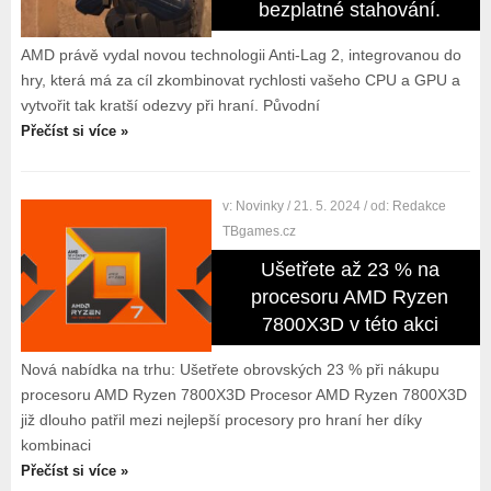
bezplatné stahování.
AMD právě vydal novou technologii Anti-Lag 2, integrovanou do
hry, která má za cíl zkombinovat rychlosti vašeho CPU a GPU a
vytvořit tak kratší odezvy při hraní. Původní
Přečíst si více »
v:
Novinky
/ 21. 5. 2024
/ od:
Redakce
TBgames.cz
Ušetřete až 23 % na
procesoru AMD Ryzen
7800X3D v této akci
Nová nabídka na trhu: Ušetřete obrovských 23 % při nákupu
procesoru AMD Ryzen 7800X3D Procesor AMD Ryzen 7800X3D
již dlouho patřil mezi nejlepší procesory pro hraní her díky
kombinaci
Přečíst si více »