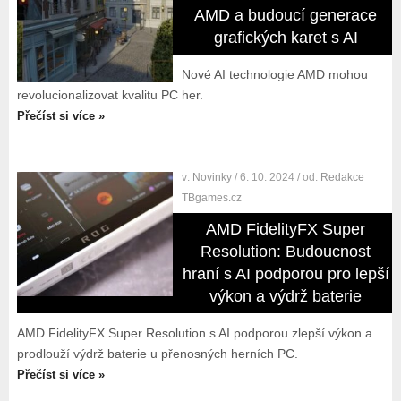
AMD a budoucí generace
grafických karet s AI
Nové AI technologie AMD mohou
revolucionalizovat kvalitu PC her.
Přečíst si více »
v:
Novinky
/ 6. 10. 2024
/ od:
Redakce
TBgames.cz
AMD FidelityFX Super
Resolution: Budoucnost
hraní s AI podporou pro lepší
výkon a výdrž baterie
AMD FidelityFX Super Resolution s AI podporou zlepší výkon a
prodlouží výdrž baterie u přenosných herních PC.
Přečíst si více »