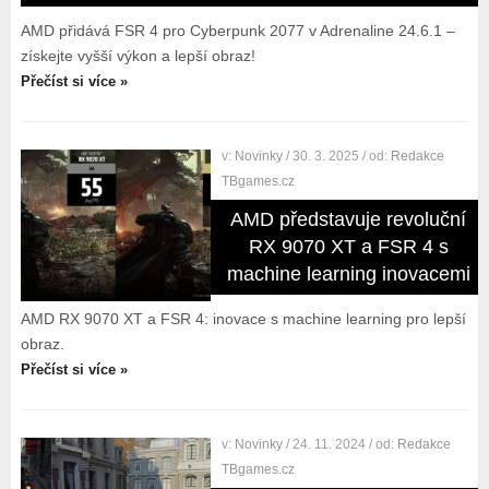
AMD přidává FSR 4 pro Cyberpunk 2077 v Adrenaline 24.6.1 –
získejte vyšší výkon a lepší obraz!
Přečíst si více »
v:
Novinky
/ 30. 3. 2025
/ od:
Redakce
TBgames.cz
AMD představuje revoluční
RX 9070 XT a FSR 4 s
machine learning inovacemi
AMD RX 9070 XT a FSR 4: inovace s machine learning pro lepší
obraz.
Přečíst si více »
v:
Novinky
/ 24. 11. 2024
/ od:
Redakce
TBgames.cz