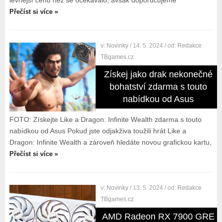
levnější cenu než se očekávalo, avšak doporučujeme
Přečíst si více »
v:
Novinky
/ 14. 5. 2024
/ od:
Redakce
TBgames.cz
Získej jako drak nekonečné
bohatství zdarma s touto
nabídkou od Asus
FOTO: Získejte Like a Dragon: Infinite Wealth zdarma s touto
nabídkou od Asus Pokud jste odjakživa toužili hrát Like a
Dragon: Infinite Wealth a zároveň hledáte novou grafickou kartu,
Přečíst si více »
v:
Novinky
/ 13. 5. 2024
/ od:
Redakce
TBgames.cz
AMD Radeon RX 7900 GRE