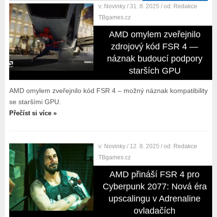
v:
Novinky
/ 31. 8. 2025
/ od:
Redakce
TBgames.cz
AMD omylem zveřejnilo
zdrojový kód FSR 4 —
náznak budoucí podpory
starších GPU
AMD omylem zveřejnilo kód FSR 4 – možný náznak kompatibility
se staršími GPU.
Přečíst si více »
v:
Novinky
/ 12. 8. 2025
/ od:
Redakce
TBgames.cz
AMD přináší FSR 4 pro
Cyberpunk 2077: Nová éra
upscalingu v Adrenaline
ovladačích