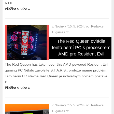
RTX
Přečíst si více »
v:
Novinky
/ 15. 5. 2024
/ od:
Redakce
TBgames.cz
The Red Queen ovládla
tento herní PC s procesorem
AMD pro Resident Evil
The Red Queen has taken over this AMD-powered Resident Evil
gaming PC Někdo zavolejte S.T.A.R.S., protože máme problém.
Tato herní PC stavba Red Queen je úchvatným holdem postavě
z
Přečíst si více »
v:
Novinky
/ 15. 5. 2024
/ od:
Redakce
TBgames.cz