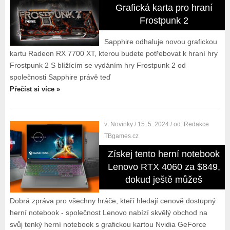
Grafická karta pro hraní
Frostpunk 2
Sapphire odhaluje novou grafickou
kartu Radeon RX 7700 XT, kterou budete potřebovat k hraní hry
Frostpunk 2 S blížícím se vydáním hry Frostpunk 2 od
společnosti Sapphire právě teď
Přečíst si více »
v:
Novinky
/ 15. 5. 2024
/ od:
Redakce
TBgames.cz
Získej tento herní notebook
Lenovo RTX 4060 za $849,
dokud ještě můžeš
Dobrá zpráva pro všechny hráče, kteří hledají cenově dostupný
herní notebook - společnost Lenovo nabízí skvělý obchod na
svůj tenký herní notebook s grafickou kartou Nvidia GeForce