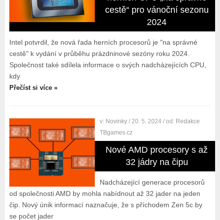
cestě“ pro vánoční sezonu
2024
Intel potvrdil, že nová řada herních procesorů je "na správné
cestě" k vydání v průběhu prázdninové sezóny roku 2024.
Společnost také sdílela informace o svých nadcházejících CPU,
kdy
Přečíst si více »
v:
Novinky
/ 20. 5. 2024
/ od:
Redakce
TBgames.cz
Nové AMD procesory s až
32 jádry na čipu
Nadcházející generace procesorů
od společnosti AMD by mohla nabídnout až 32 jader na jeden
čip. Nový únik informací naznačuje, že s příchodem Zen 5c by
se počet jader