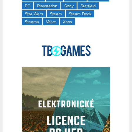
PC
Playstation
Sony
Starfield
Star Wars
Steam
Steam Deck
Steamu
Valve
Xbox