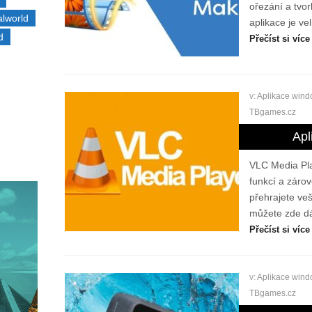
ořezání a tvor
alworld
aplikace je ve
d
Přečíst si více
v:
Aplikace win
TBgames.cz
Apl
VLC Media Play
funkcí a zárov
přehrajete veš
můžete zde dát 
Přečíst si více
v:
Aplikace win
TBgames.cz