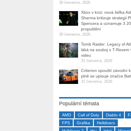
30 července, 2026
Xbox v krizi: nová šéfka As
Sharma kritizuje strategii P
Spencera a oznamuje 3 2
propuštění
30 července, 2026
Tomb Raider: Legacy of Atl
láká na souboj s T-Rexem
videu
31 července, 2026
Criterion opouští závodní 
plně se upisuje značce Batt
31 července, 2026
Populární témata
AMD
Call of Duty
Diablo 4
F
FPS
Grafika
Helldivers
Helldivers 2
Hry
Intel
Marvel