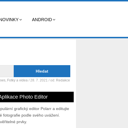
NOVINKY
ANDROID
dows
,
Fotky a videa
/ 28. 7. 2021
/ od:
Redakce
Aplikace Photo Editor
pulární grafický editor Polarr a editujte
ivé fotografie podle svého uvážení.
věřitelné prvky.