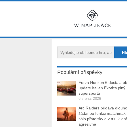
Populární příspěvky
Forza Horizon 6 dostala ob
update Italian Exotics plný 
supersportů
6 srpna, 2026
Arc Raiders přidává dlouh
žádanou funkci matchmakin
sólo přátelsky a v triu klidn
agresivně