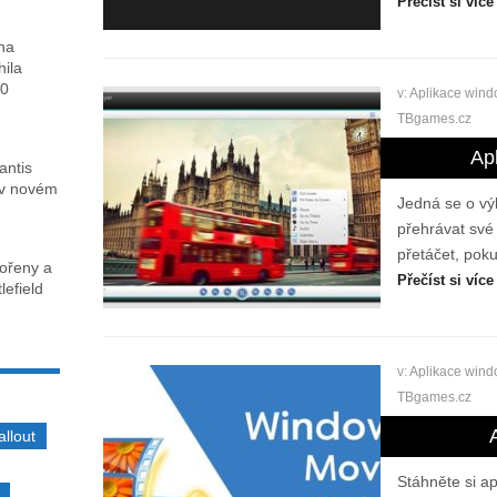
Přečíst si více
ha
hila
00
v:
Aplikace win
TBgames.cz
Ap
antis
 v novém
Jedná se o vý
přehrávat své
přetáčet, pok
kořeny a
Přečíst si více
lefield
v:
Aplikace win
TBgames.cz
allout
Stáhněte si ap