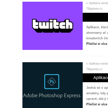
v:
Aplikace win
TBgames.cz
Aplikace, kte
stremaery ať u
kreativních čin
Přečíst si více
v:
Aplikace win
TBgames.cz
Aplika
Jedná se o apl
amatéry, kdy 
upravit, dát ji
Přečíst si více