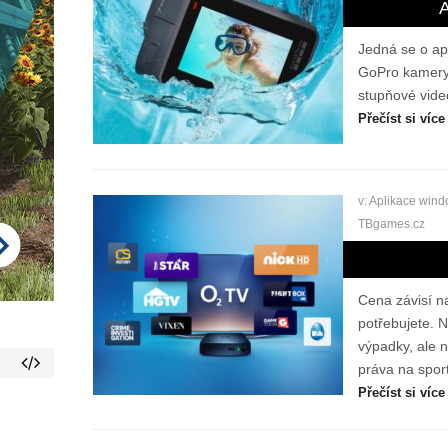
A
Jedná se o apl
GoPro kamery,
stupňové video
Přečíst si více
v:
Aplikace win
TBgames.cz
Cena závisí na
potřebujete.
výpadky, ale 
práva na spor
Přečíst si více