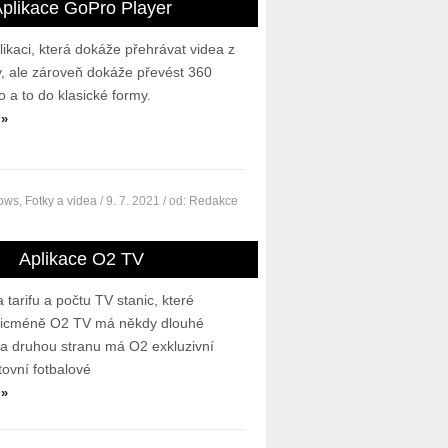
plikace GoPro Player
ikaci, která dokáže přehrávat videa z
 ale zároveň dokáže převést 360
 a to do klasické formy.
 »
dows
,
Fotky a videa
/ 9. 7. 2021
/ od:
Redakce
Aplikace O2 TV
 tarifu a počtu TV stanic, které
 Nicméně O2 TV má někdy dlouhé
na druhou stranu má O2 exkluzivní
tovní fotbalové
 »