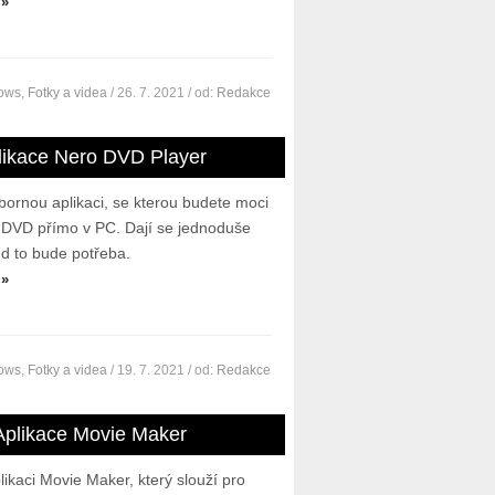
 »
dows
,
Fotky a videa
/ 26. 7. 2021
/ od:
Redakce
likace Nero DVD Player
bornou aplikaci, se kterou budete moci
 DVD přímo v PC. Dají se jednoduše
ud to bude potřeba.
 »
dows
,
Fotky a videa
/ 19. 7. 2021
/ od:
Redakce
Aplikace Movie Maker
likaci Movie Maker, který slouží pro