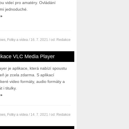
bu videí pro amatéry. Ovládání
lmi jednoduché.
 »
dows
,
Fotky a videa
/ 16. 7. 2021
/ od:
Redakce
ikace VLC Media Player
er je aplikace, která nabízí spoustu
eň je zcela zdarma. S aplikací
keré video formáty, audio formáty a
i titulky.
 »
dows
,
Fotky a videa
/ 14. 7. 2021
/ od:
Redakce