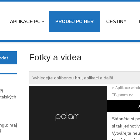
APLIKACE PC
PRODEJ PC HER
ČEŠTINY
Fotky a videa
v:
Aplikace win
ří
TBgames.cz
italských
Stáhněte si po
o
gu: hraj
si tak jednotl
ě
Vytvářejte neu