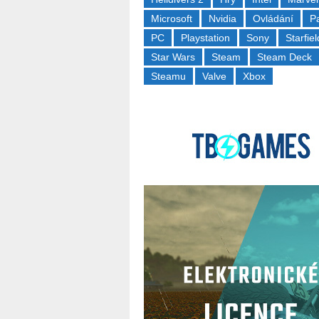
Microsoft
Nvidia
Ovládání
P
PC
Playstation
Sony
Starfiel
Star Wars
Steam
Steam Deck
Steamu
Valve
Xbox