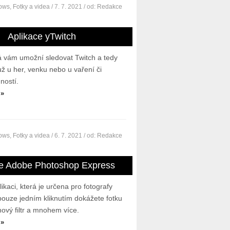
dows
,
Fotky a videa
/ 7. 7. 2021
/ od:
Redakce
Aplikace yTwitch
rá vám umožní sledovat Twitch a tedy
ž u her, venku nebo u vaření či
ností.
 »
dows
,
Fotky a videa
/ 6. 7. 2021
/ od:
Redakce
ce Adobe Photoshop Express
ikaci, která je určena pro fotografy
pouze jedním kliknutím dokážete fotku
 nový filtr a mnohem více.
 »