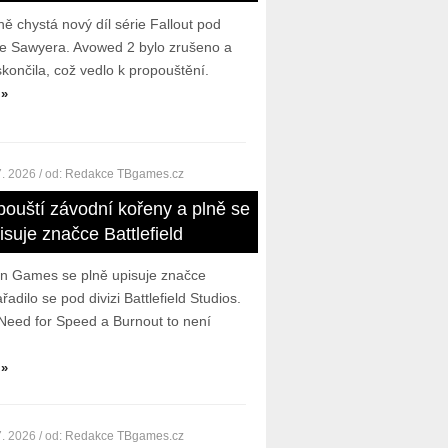
ě chystá nový díl série Fallout pod
e Sawyera. Avowed 2 bylo zrušeno a
skončila, což vedlo k propouštění.
 »
7. 2026
/ od:
Redakce TBgames.cz
opouští závodní kořeny a plně se
isuje značce Battlefield
ion Games se plně upisuje značce
ařadilo se pod divizi Battlefield Studios.
Need for Speed a Burnout to není
 »
7. 2026
/ od:
Redakce TBgames.cz