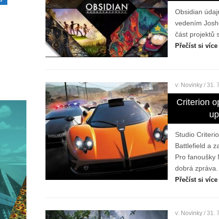
Obsidian údajn
vedením Josh
část projektů 
Přečíst si více
v:
Novinky
/ 31. 
Criterion 
up
Studio Criter
Battlefield a z
Pro fanoušky 
dobrá zpráva.
Přečíst si více
v:
Novinky
/ 31. 