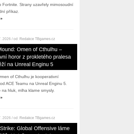
o Fortnite. Strany uzavřely mimosoudní
ní příkaz.
 »
7. 2026
/ od:
Redakce TBgames.cz
Mound: Omen of Cthulhu –
vní horor z prokletého pralesa
ěží na Unreal Enginu 5
en of Cthulhu je kooperativní
r od ACE Teamu na Unreal Enginu 5.
e na hluk, mlha klame smysly.
 »
7. 2026
/ od:
Redakce TBgames.cz
Strike: Global Offensive láme