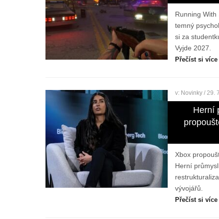
Running With S
temný psychol
si za student
Vyjde 2027.
Přečíst si více
v:
Novinky
/ 29. 
Herní 
propoušt
Xbox propouští
Herní průmys
restrukturaliz
vývojářů.
Přečíst si více