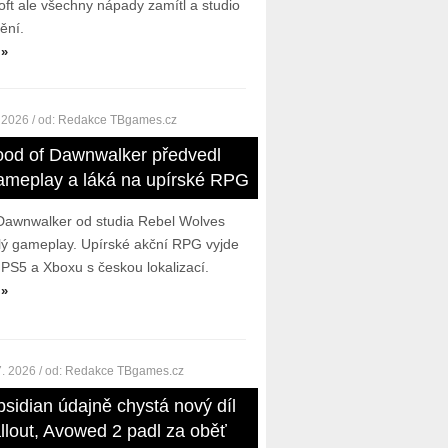
oft ale všechny nápady zamítl a studio
ění.
 »
. 2026
/ od:
Redakce TBgames.cz
ood of Dawnwalker předvedl
ameplay a láká na upírské RPG
Dawnwalker od studia Rebel Wolves
lý gameplay. Upírské akční RPG vyjde
 PS5 a Xboxu s českou lokalizací.
 »
7. 2026
/ od:
Redakce TBgames.cz
sidian údajně chystá nový díl
allout, Avowed 2 padl za oběť