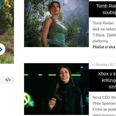
Tomb Raid
soubo
Tomb Raider: L
láká na nebez
T-Rexe. Zjistě
platformy.
Přečíst si více
v:
Novinky
/ 30. 
Xbox v k
kritizu
ozn
Nová CEO Xbox
Phila Spencer
Firma se podle
jádro byznysu