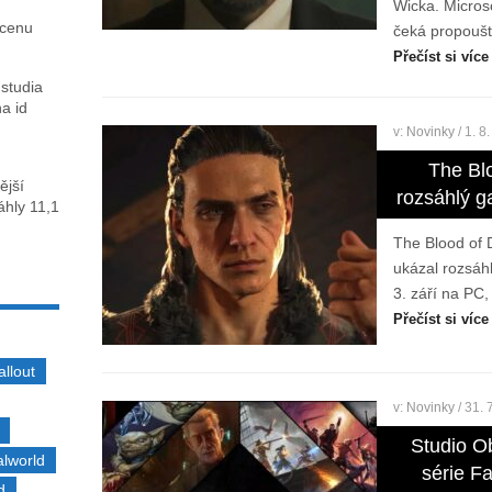
Wicka. Micros
 cenu
čeká propoušt
Přečíst si více
 studia
na id
v:
Novinky
/ 1. 8
The Bl
ější
rozsáhlý g
sáhly 11,1
The Blood of 
ukázal rozsáh
3. září na PC,
Přečíst si více
allout
v:
Novinky
/ 31. 
Studio Ob
alworld
série F
d