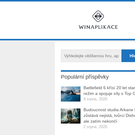
Populární příspěvky
Battlefield 6 křísí 20 let sta
režim a spojuje síly s Top 
9 srpna, 2026
Budoucnost studia Arkane
zůstává nejistá, tvůrci Dis
ale zatím nekončí
2 srpna, 2026