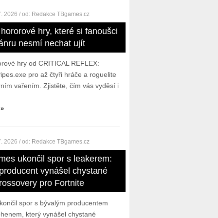
7. 2026
/ od:
Redakce TBgames.cz
hororové hry, které si fanoušci
ánru nesmí nechat ujít
orové hry od CRITICAL REFLEX:
ipes.exe pro až čtyři hráče a roguelite
ím vařením. Zjistěte, čím vás vyděsí i
 »
7. 2026
/ od:
Redakce TBgames.cz
mes ukončil spor s leakerem:
 producent vynášel chystané
rossovery pro Fortnite
ončil spor s bývalým producentem
enem, který vynášel chystané