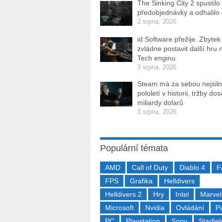
The Sinking City 2 spustilo
předobjednávky a odhalilo
2 srpna, 2026
id Software přežije. Zbytek
zvládne postavit další hru 
Tech enginu
3 srpna, 2026
Steam má za sebou nejsiln
pololetí v historii, tržby do
miliardy dolarů
3 srpna, 2026
Populární témata
AMD
Call of Duty
Diablo 4
F
FPS
Grafika
Helldivers
Helldivers 2
Hry
Intel
Marvel
Microsoft
Nvidia
Ovládání
P
PC
Playstation
Sony
Starfiel