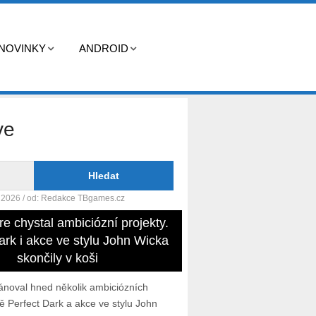
NOVINKY
ANDROID
ve
. 2026
/ od:
Redakce TBgames.cz
re chystal ambiciózní projekty.
ark i akce ve stylu John Wicka
skončily v koši
lánoval hned několik ambiciózních
ě Perfect Dark a akce ve stylu John