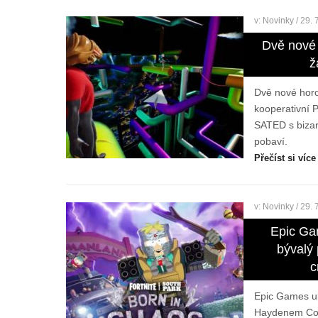
v:
Novinky
/ 29. 
Dvě nové 
ž
Dvě nové hor
kooperativní P
SATED s bizarn
pobaví.
Přečíst si více
v:
Novinky
/ 29. 
Epic Ga
bývalý
c
Epic Games uk
Haydenem Coh