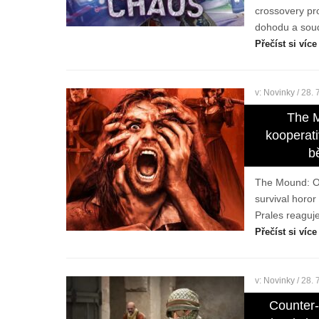
crossovery pr
dohodu a soud
Přečíst si více
v:
Novinky
/ 28. 
The 
kooperati
b
The Mound: Om
survival horo
Prales reaguj
Přečíst si více
v:
Novinky
/ 28. 
Counter-