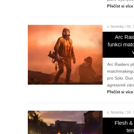
Přečíst si více
v:
Novinky
/ 30. 
Arc Rai
funkci mat
Arc Raiders p
matchmakingu.
pro Solo, Duo 
agresivně zár
Přečíst si více
v:
Novinky
/ 30. 
Flesh & 
te