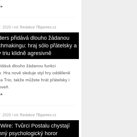
 »
7. 2026
/ od:
Redakce TBgames.cz
ders přidává dlouho žádanou
chmakingu: hraj sólo přátelsky a
v triu klidně agresivně
řidává dlouho žádanou funkci
 Hra nově sleduje styl hry odděleně
a Trio, takže můžete hrát přátelsky i
oveň.
 »
7. 2026
/ od:
Redakce TBgames.cz
Wire: Tvůrci Postalu chystají
mný psychologický horor