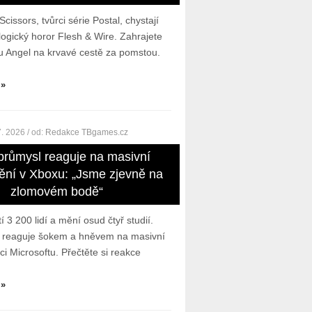
cissors, tvůrci série Postal, chystají
ogický horor Flesh & Wire. Zahrajete
ku Angel na krvavé cestě za pomstou.
 »
7. 2026
/ od:
Redakce TBgames.cz
průmysl reaguje na masivní
ění v Xboxu: „Jsme zjevně na
zlomovém bodě“
 3 200 lidí a mění osud čtyř studií.
l reaguje šokem a hněvem na masivní
aci Microsoftu. Přečtěte si reakce
 »