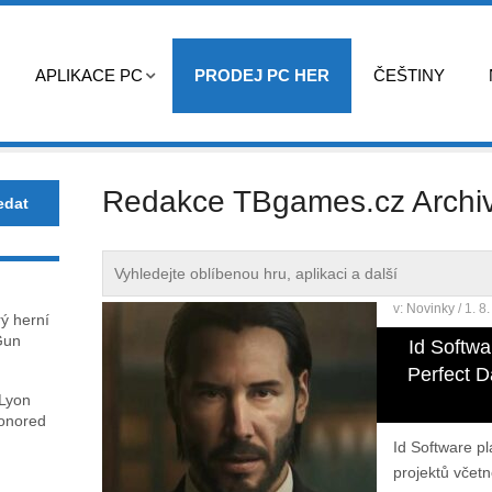
APLIKACE PC
PRODEJ PC HER
ČEŠTINY
Redakce TBgames.cz Archi
v:
Novinky
/ 1. 8
rý herní
Gun
Id Softwa
Perfect D
 Lyon
honored
Id Software p
projektů včetn