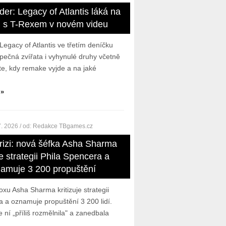
er: Legacy of Atlantis láká na
j s T-Rexem v novém videu
egacy of Atlantis ve třetím deníčku
pečná zvířata i vyhynulé druhy včetně
te, kdy remake vyjde a na jaké
 »
7. 2026
/ od:
Redakce TBgames.cz
rizi: nová šéfka Asha Sharma
je strategii Phila Spencera a
amuje 3 200 propuštění
u Asha Sharma kritizuje strategii
a a oznamuje propuštění 3 200 lidí.
 ní „příliš rozmělnila" a zanedbala
.