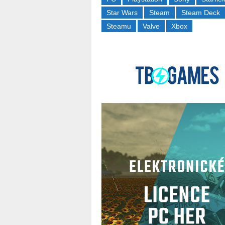
Star Wars
Steam
Steam Deck
Steamu
Valve
Xbox