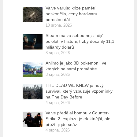
Valve varuje: krize pamětí
neskončila, ceny hardwaru
porostou dál
10 srpna, 2026
Steam má za sebou nejsilnější
pololetí v historii, tržby dosáhly 11,1
miliardy dolarů
3 srpna, 2026
Aniimo je jako 3D pokémoni, ve
kterých se sami proměníte
3 srpna, 2026
THE DEAD WE KNEW je nový
survival, který vzbuzuje vzpomínky
na The Day Before
4 srpna, 2026
Valve předělal bombu v Counter-
Strike 2: exploze je efektnější, ale
přežít ji jde snáz
4 srpna, 2026