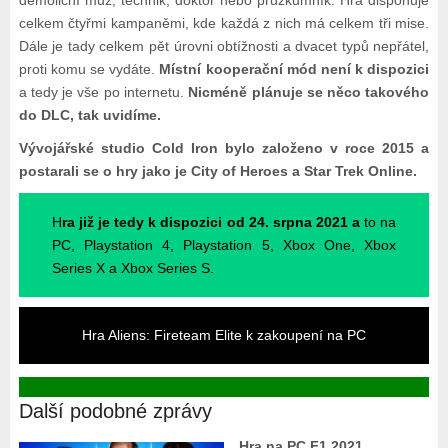
demoliční muž, technik, doktor nebo průzkumník. Hra disponuje
celkem čtyřmi kampaněmi, kde každá z nich má celkem tři mise.
Dále je tady celkem pět úrovni obtížnosti a dvacet typů nepřátel,
proti komu se vydáte.
Místní kooperační mód není k dispozici
a tedy je vše po internetu.
Nicméně plánuje se něco takového
do DLC, tak uvidíme.
Vývojářské studio Cold Iron bylo založeno v roce 2015 a
postarali se o hry jako je City of Heroes a Star Trek Online.
H
ra již je tedy k dispozici od 24. srpna 2021 a
to na
PC, Playstation 4, Playstation 5, Xbox One, Xbox
Series X a Xbox Series S.
Hra Aliens: Fireteam Elite k zakoupení na PC
Další podobné zprávy
Hra na PC F1 2021