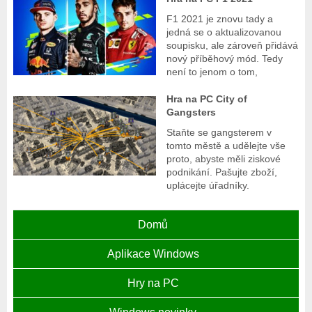
F1 2021 je znovu tady a
jedná se o aktualizovanou
soupisku, ale zároveň přidává
nový příběhový mód. Tedy
není to jenom o tom,
Hra na PC City of
Gangsters
Staňte se gangsterem v
tomto městě a udělejte vše
proto, abyste měli ziskové
podnikání. Pašujte zboží,
uplácejte úřadníky.
Domů
Aplikace Windows
Hry na PC