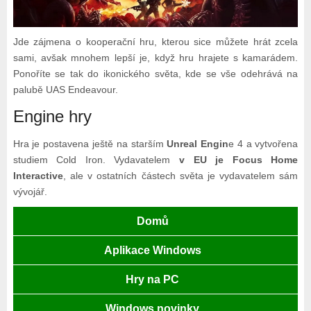
Jde zájmena o kooperační hru, kterou sice můžete hrát zcela
sami, avšak mnohem lepší je, když hru hrajete s kamarádem.
Ponoříte se tak do ikonického světa, kde se vše odehrává na
palubě UAS Endeavour.
Engine hry
Hra je postavena ještě na starším
Unreal Engin
e 4 a vytvořena
studiem Cold Iron. Vydavatelem
v EU je Focus Home
Interactive
, ale v ostatních částech světa je vydavatelem sám
vývojář.
Domů
Aplikace Windows
Hry na PC
Windows novinky