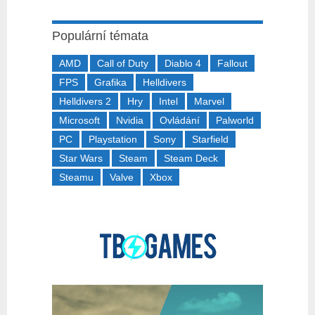
Populární témata
AMD
Call of Duty
Diablo 4
Fallout
FPS
Grafika
Helldivers
Helldivers 2
Hry
Intel
Marvel
Microsoft
Nvidia
Ovládání
Palworld
PC
Playstation
Sony
Starfield
Star Wars
Steam
Steam Deck
Steamu
Valve
Xbox