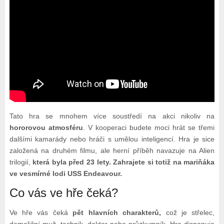
Tato hra se mnohem více soustředí na akci nikoliv na
hororovou atmosféru
. V kooperaci budete moci hrát se třemi
dalšími kamarády nebo hráči s umělou inteligencí. Hra je sice
založená na druhém filmu, ale herní příběh navazuje na Alien
trilogií,
která byla před 23 lety. Zahrajete si totiž na mariňáka
ve vesmírné lodi USS Endeavour.
Co vás ve hře čeká?
Ve hře vás čeká
pět hlavních charakterů,
což je střelec,