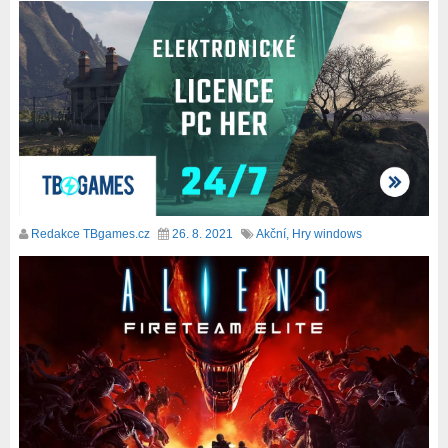
Redakce TBgames.cz
26. 8. 2021
Akční
,
Hry windows