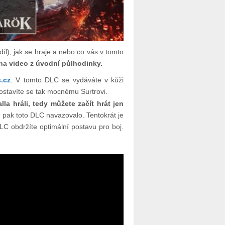
íl), jak se hraje a nebo co vás v tomto
na video z úvodní půlhodinky.
.cz
. V tomto DLC se vydáváte v kůži
postavíte se tak mocnému Surtrovi.
la hráli, tedy můžete začít hrát jen
de pak toto DLC navazovalo. Tentokrát je
DLC obdržíte optimální postavu pro boj.