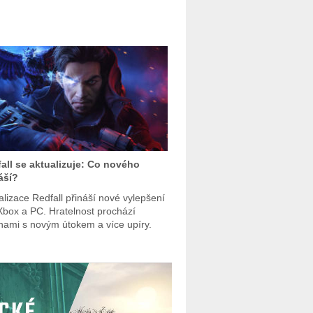
all se aktualizuje: Co nového
áší?
alizace Redfall přináší nové vylepšení
Xbox a PC. Hratelnost prochází
ami s novým útokem a více upíry.