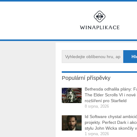
Populární příspěvky
Bethesda odhalila plány: Fa
The Elder Scrolls VI i nové
rozšíření pro Starfield
8 srpna, 2026
Id Software chystal ambici
projekty. Perfect Dark i ak
stylu John Wicka skončily v
1 srpna, 2026