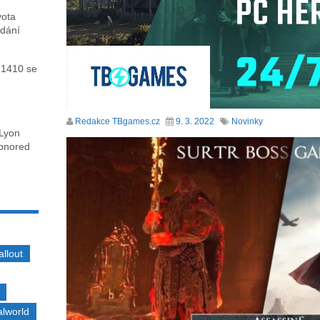
vota
ydání
 1410 se
Redakce TBgames.cz
9. 3. 2022
Novinky
 Lyon
honored
allout
alworld