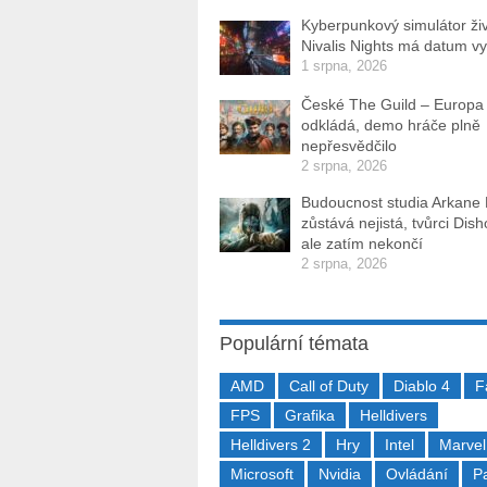
Kyberpunkový simulátor ži
Nivalis Nights má datum v
1 srpna, 2026
České The Guild – Europa
odkládá, demo hráče plně
nepřesvědčilo
2 srpna, 2026
Budoucnost studia Arkane
zůstává nejistá, tvůrci Dis
ale zatím nekončí
2 srpna, 2026
Populární témata
AMD
Call of Duty
Diablo 4
F
FPS
Grafika
Helldivers
Helldivers 2
Hry
Intel
Marvel
Microsoft
Nvidia
Ovládání
P