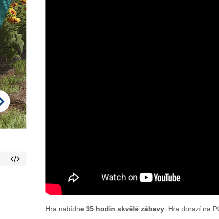
Hra nabídn
e 35 hodin skvělé zábavy
. Hra dorazí na PC