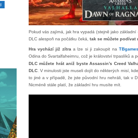
d
Pokud vás zajímá, jak hra vypadá (stejně jako základní d
DLC alespoň na počátku čeká,
tak se můžete podívat 
Hra vychází již zítra
a lze si ji zakoupit na
TBgames
Odina do Svartalfaheimru, což je království trpaslíků a 
DLC můžete hrát aniž byste Assassin’s Creed Valhal
DLC
. V minulosti jste museli dojít do některých misí, k
to jiné a v případě, že jste původní hru nehráli, tak v 
Nicméně stále platí, že základní hru musíte mít.