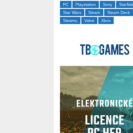
PC
Playstation
Sony
Starfiel
Star Wars
Steam
Steam Deck
Steamu
Valve
Xbox