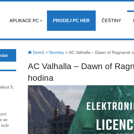
APLIKACE PC
PRODEJ PC HER
ČEŠTINY
Domů
>
Novinky
>
AC Valhalla – Dawn of Ragnarok ú
AC Valhalla – Dawn of Ragn
hodina
llout 5,
ózní
ce ve
 koši