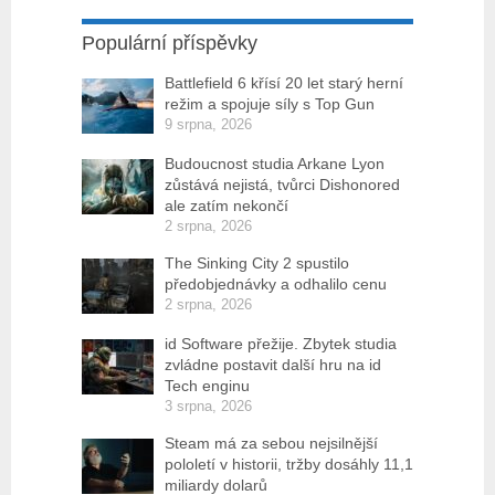
Populární příspěvky
Battlefield 6 křísí 20 let starý herní
režim a spojuje síly s Top Gun
9 srpna, 2026
Budoucnost studia Arkane Lyon
zůstává nejistá, tvůrci Dishonored
ale zatím nekončí
2 srpna, 2026
The Sinking City 2 spustilo
předobjednávky a odhalilo cenu
2 srpna, 2026
id Software přežije. Zbytek studia
zvládne postavit další hru na id
Tech enginu
3 srpna, 2026
Steam má za sebou nejsilnější
pololetí v historii, tržby dosáhly 11,1
miliardy dolarů