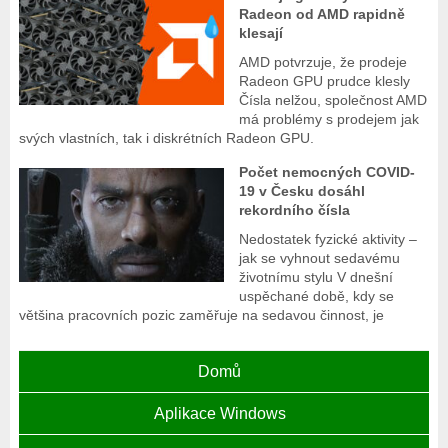
Radeon od AMD rapidně
klesají
AMD potvrzuje, že prodeje
Radeon GPU prudce klesly
Čísla nelžou, společnost AMD
má problémy s prodejem jak
svých vlastních, tak i diskrétních Radeon GPU.
Počet nemocných COVID-
19 v Česku dosáhl
rekordního čísla
Nedostatek fyzické aktivity –
jak se vyhnout sedavému
životnímu stylu V dnešní
uspěchané době, kdy se
většina pracovních pozic zaměřuje na sedavou činnost, je
Domů
Aplikace Windows