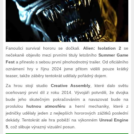
Fanoušci survival hororu se dočkali.
Alien: Isolation 2
se
nečekaně objevilo mezi prvními tituly letošního
Summer Game
Fest
a přineslo s sebou první plnohodnotný trailer. Od oficiálního
oznámení hry v říjnu 2024 jsme přitom viděli pouze krátký
teaser, takže záběry tentokrát udělaly pořádný dojem.
Za hrou stojí studio
Creative Assembly
, které dalo světu
oceňovaný první díl z roku 2014. Vývojáři potvrdili, že dvojka
bude jeho skutečným pokračováním a navazovat bude na
proslulou
hutnou atmosféru
a herní mechaniky, které z
jedničky udělaly jeden z nejlepších hororových zážitků poslední
dekády. Tentokrát ale hra poběží na výkonném
Unreal Engine
5
, což slibuje výrazný vizuální posun.