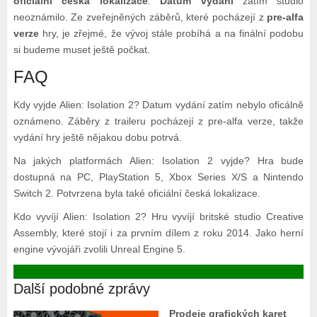
oficiální česká lokalizace
.
Datum vydání
zatím studio
neoznámilo. Ze zveřejněných záběrů, které pocházejí z
pre-alfa
verze
hry, je zřejmé, že vývoj stále probíhá a na finální podobu
si budeme muset ještě počkat.
FAQ
Kdy vyjde Alien: Isolation 2? Datum vydání zatím nebylo oficálně
oznámeno. Záběry z traileru pocházejí z pre-alfa verze, takže
vydání hry ještě nějakou dobu potrvá.
Na jakých platformách Alien: Isolation 2 vyjde? Hra bude
dostupná na PC, PlayStation 5, Xbox Series X/S a Nintendo
Switch 2. Potvrzena byla také oficiální česká lokalizace.
Kdo vyvíjí Alien: Isolation 2? Hru vyvíjí britské studio Creative
Assembly, které stojí i za prvním dílem z roku 2014. Jako herní
engine vývojáři zvolili Unreal Engine 5.
Další podobné zprávy
Prodeje grafických karet