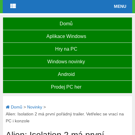
MENU
Domů
Aplikace Windows
Hry na PC
Windows novinky
Android
Prodej PC her
Domů
>
Novinky
>
Alien: Isolation 2 má první pořádný trailer. Vetřelec se vrací na
PC i konzole
Alien: Isolation 2 má první