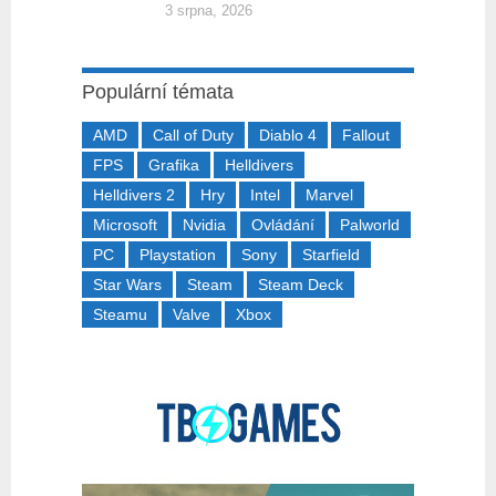
3 srpna, 2026
Populární témata
AMD
Call of Duty
Diablo 4
Fallout
FPS
Grafika
Helldivers
Helldivers 2
Hry
Intel
Marvel
Microsoft
Nvidia
Ovládání
Palworld
PC
Playstation
Sony
Starfield
Star Wars
Steam
Steam Deck
Steamu
Valve
Xbox