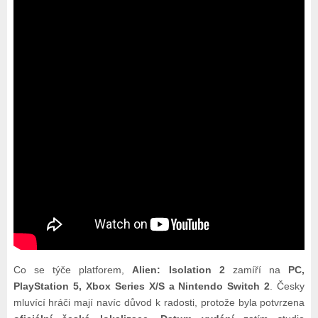
Co se týče platforem,
Alien: Isolation 2
zamíří na
PC,
PlayStation 5, Xbox Series X/S a Nintendo Switch 2
. Česky
mluvící hráči mají navíc důvod k radosti, protože byla potvrzena