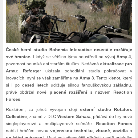
České herní studio Bohemia Interactive neustále rozšiřuje
své hranice.
I když se většina týmu soustředí na vývoj
Army 4
,
pozornost neuniká ani starším titulům. Nedávná
aktualizace pro
Armu: Reforger
ukázala odhodlání studia pokračovat v
inovacích, nyní se však zaměříme na
Arma 3
. Tento klenot, který
si i po deseti letech udržuje silnou fanouškovskou základnu,
právě obdržel nové
placené rozšíření
s názvem
Reaction
Forces
.
Rozšíření, za jehož vývojem stojí
externí studio Rotators
Collective
, známé z DLC
Western Sahara
, přidává do hry nové
singleplayerové a multiplayerové scénáře.
Reaction Forces
nabízí hráčům novou
vojenskou techniku
,
zbraně
,
vozidla
a
unikátní vybavení
. Mezi nejzajímavější přírůstky patří vrtulníky