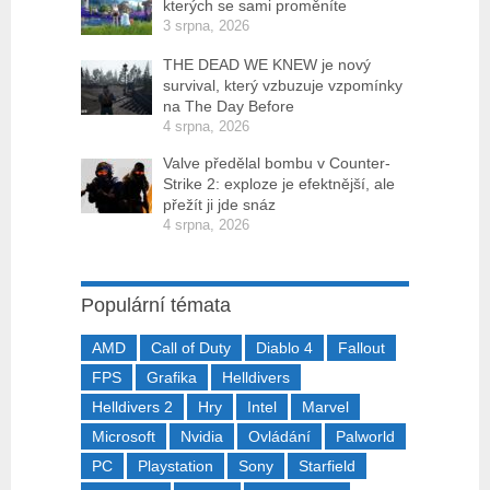
kterých se sami proměníte
3 srpna, 2026
THE DEAD WE KNEW je nový
survival, který vzbuzuje vzpomínky
na The Day Before
4 srpna, 2026
Valve předělal bombu v Counter-
Strike 2: exploze je efektnější, ale
přežít ji jde snáz
4 srpna, 2026
Populární témata
AMD
Call of Duty
Diablo 4
Fallout
FPS
Grafika
Helldivers
Helldivers 2
Hry
Intel
Marvel
Microsoft
Nvidia
Ovládání
Palworld
PC
Playstation
Sony
Starfield