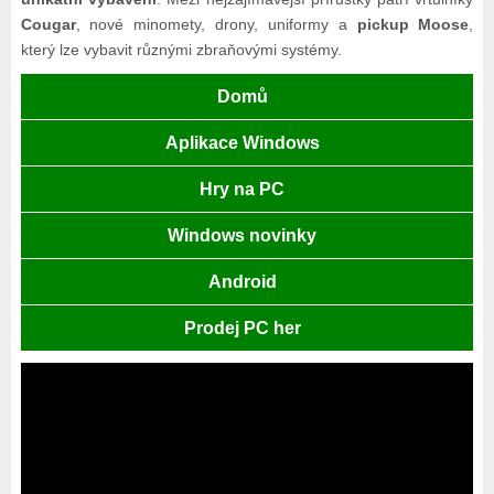
Cougar
, nové minomety, drony, uniformy a
pickup Moose
,
který lze vybavit různými zbraňovými systémy.
Domů
Aplikace Windows
Hry na PC
Windows novinky
Android
Prodej PC her