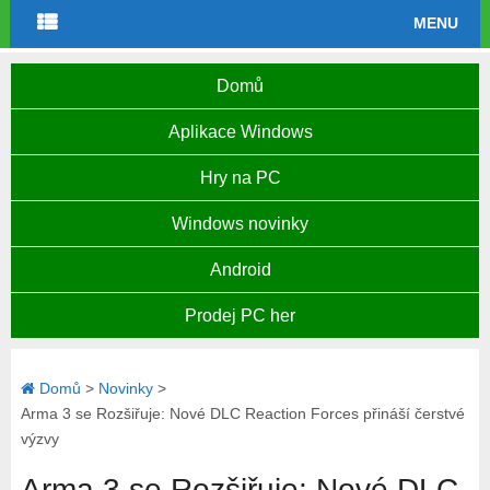
MENU
Domů
Aplikace Windows
Hry na PC
Windows novinky
Android
Prodej PC her
Domů
>
Novinky
>
Arma 3 se Rozšiřuje: Nové DLC Reaction Forces přináší čerstvé
výzvy
Arma 3 se Rozšiřuje: Nové DLC