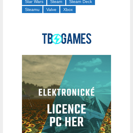
Star Wars
Steam
Steam Deck
Steamu
Valve
Xbox