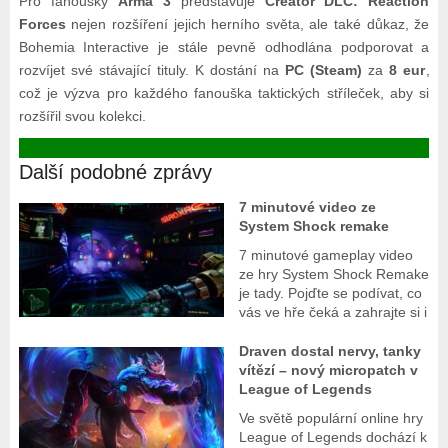
Pro fanoušky
Arma 3
představuje
Creator DLC: Reaction
Forces
nejen rozšíření jejich herního světa, ale také důkaz, že
Bohemia Interactive je stále pevně odhodlána podporovat a
rozvíjet své stávající tituly. K dostání na
PC (Steam)
za
8 eur
,
což je výzva pro každého fanouška taktických stříleček, aby si
rozšířil svou kolekci.
Další podobné zprávy
7 minutové video ze
System Shock remake
7 minutové gameplay video
ze hry System Shock Remake
je tady. Pojďte se podívat, co
vás ve hře čeká a zahrajte si i
Draven dostal nervy, tanky
vítězí – nový micropatch v
League of Legends
Ve světě populární online hry
League of Legends dochází k