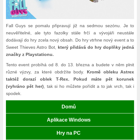
Fall Guys se pomalu připravují již na sedmou sezónu. Je to
neuvěřitelné, ale tyto fazolky stále frčí a vývojáři neustále
dodávají do hry zcela nový obsah. Do hry vtrhne nový event a to
Sweet Thieves Astro Bot,
který přidává do hry doplňky jedná
značky z Playstationu.
Tento event probíhá od 8. do 13. března a budete v něm plnit
různé výzvy, za které obdržíte body.
Kromě obleku Astrex
taktéž dorazí oblek T-Rex. Pokud máte pět korunek
(vyhráno pět her)
, tak si ho můžete pořídit a to jak vrch, tak i
spodek.
Domů
Aplikace Windows
Hry na PC