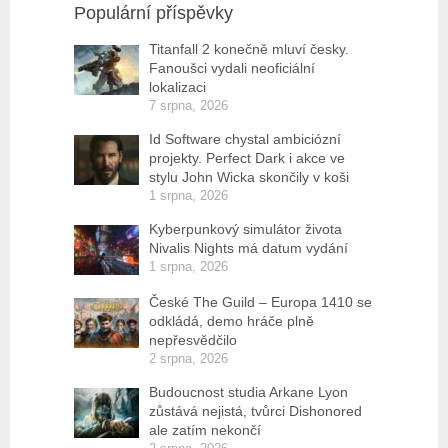
Populární příspěvky
Titanfall 2 konečně mluví česky.
Fanoušci vydali neoficiální
lokalizaci
7 srpna, 2026
Id Software chystal ambiciózní
projekty. Perfect Dark i akce ve
stylu John Wicka skončily v koši
1 srpna, 2026
Kyberpunkový simulátor života
Nivalis Nights má datum vydání
1 srpna, 2026
České The Guild – Europa 1410 se
odkládá, demo hráče plně
nepřesvědčilo
2 srpna, 2026
Budoucnost studia Arkane Lyon
zůstává nejistá, tvůrci Dishonored
ale zatím nekončí