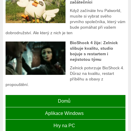
začátečníci
Když začínáte hru Palworld,
musíte si vybrat svého
prvního společníka, který vám
bude pomáhat při vašem
dobrodružství. Ale který z nich je ten
BioShock 4 žije: Zelnick
slibuje kvalitu, studio
bojuje s restartem i
nejistotou týmu
Zelnick potvrzuje BioShock 4.
Důraz na kvalitu, restart
příběhu a obavy z
propouštění.
Domů
Aplikace Windows
Hry na PC