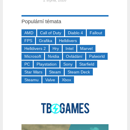
2 srpna, 2026
Populární témata
AMD
Call of Duty
Diablo 4
Fallout
FPS
Grafika
Helldivers
Helldivers 2
Hry
Intel
Marvel
Microsoft
Nvidia
Ovládání
Palworld
PC
Playstation
Sony
Starfield
Star Wars
Steam
Steam Deck
Steamu
Valve
Xbox