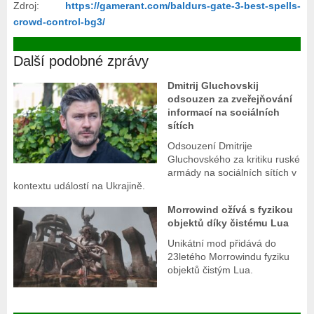
Zdroj:
https://gamerant.com/baldurs-gate-3-best-spells-
crowd-control-bg3/
Další podobné zprávy
Dmitrij Gluchovskij
odsouzen za zveřejňování
informací na sociálních
sítích
Odsouzení Dmitrije
Gluchovského za kritiku ruské
armády na sociálních sítích v
kontextu událostí na Ukrajině.
Morrowind ožívá s fyzikou
objektů díky čistému Lua
Unikátní mod přidává do
23letého Morrowindu fyziku
objektů čistým Lua.