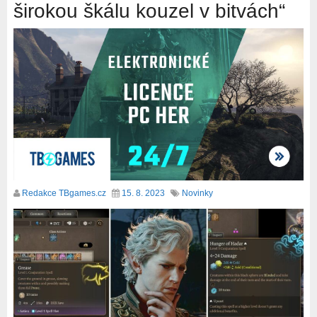
širokou škálu kouzel v bitvách“
Redakce TBgames.cz
15. 8. 2023
Novinky