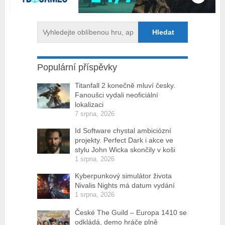
Populární příspěvky
Titanfall 2 konečně mluví česky.
Fanoušci vydali neoficiální
lokalizaci
7 srpna, 2026
Id Software chystal ambiciózní
projekty. Perfect Dark i akce ve
stylu John Wicka skončily v koši
1 srpna, 2026
Kyberpunkový simulátor života
Nivalis Nights má datum vydání
1 srpna, 2026
České The Guild – Europa 1410 se
odkládá, demo hráče plně