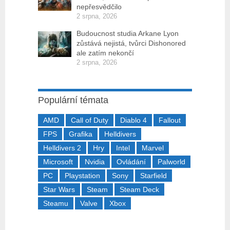
nepřesvědčilo
2 srpna, 2026
Budoucnost studia Arkane Lyon
zůstává nejistá, tvůrci Dishonored
ale zatím nekončí
2 srpna, 2026
Populární témata
AMD
Call of Duty
Diablo 4
Fallout
FPS
Grafika
Helldivers
Helldivers 2
Hry
Intel
Marvel
Microsoft
Nvidia
Ovládání
Palworld
PC
Playstation
Sony
Starfield
Star Wars
Steam
Steam Deck
Steamu
Valve
Xbox