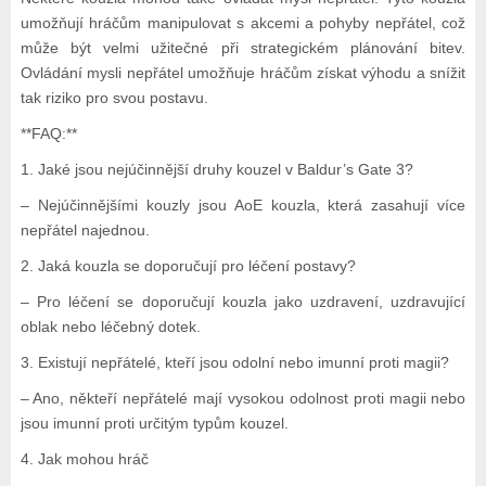
umožňují hráčům manipulovat s akcemi a pohyby nepřátel, což
může být velmi užitečné při strategickém plánování bitev.
Ovládání mysli nepřátel umožňuje hráčům získat výhodu a snížit
tak riziko pro svou postavu.
**FAQ:**
1. Jaké jsou nejúčinnější druhy kouzel v Baldur’s Gate 3?
– Nejúčinnějšími kouzly jsou AoE kouzla, která zasahují více
nepřátel najednou.
2. Jaká kouzla se doporučují pro léčení postavy?
– Pro léčení se doporučují kouzla jako uzdravení, uzdravující
oblak nebo léčebný dotek.
3. Existují nepřátelé, kteří jsou odolní nebo imunní proti magii?
– Ano, někteří nepřátelé mají vysokou odolnost proti magii nebo
jsou imunní proti určitým typům kouzel.
4. Jak mohou hráč