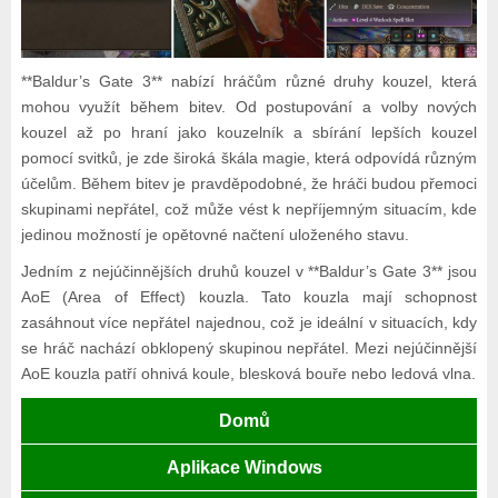
**Baldur’s Gate 3** nabízí hráčům různé druhy kouzel, která
mohou využít během bitev. Od postupování a volby nových
kouzel až po hraní jako kouzelník a sbírání lepších kouzel
pomocí svitků, je zde široká škála magie, která odpovídá různým
účelům. Během bitev je pravděpodobné, že hráči budou přemoci
skupinami nepřátel, což může vést k nepříjemným situacím, kde
jedinou možností je opětovné načtení uloženého stavu.
Jedním z nejúčinnějších druhů kouzel v **Baldur’s Gate 3** jsou
AoE (Area of Effect) kouzla. Tato kouzla mají schopnost
zasáhnout více nepřátel najednou, což je ideální v situacích, kdy
se hráč nachází obklopený skupinou nepřátel. Mezi nejúčinnější
AoE kouzla patří ohnivá koule, blesková bouře nebo ledová vlna.
Domů
Aplikace Windows