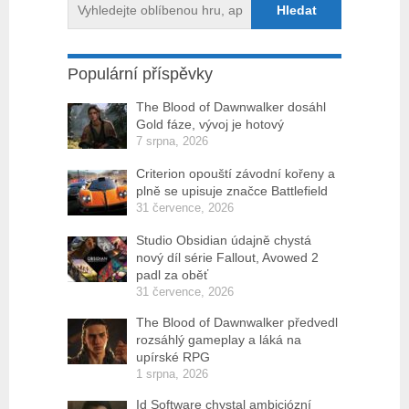
Populární příspěvky
The Blood of Dawnwalker dosáhl
Gold fáze, vývoj je hotový
7 srpna, 2026
Criterion opouští závodní kořeny a
plně se upisuje značce Battlefield
31 července, 2026
Studio Obsidian údajně chystá
nový díl série Fallout, Avowed 2
padl za oběť
31 července, 2026
The Blood of Dawnwalker předvedl
rozsáhlý gameplay a láká na
upírské RPG
1 srpna, 2026
Id Software chystal ambiciózní