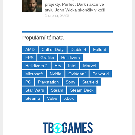
projekty. Perfect Dark i akce ve
stylu John Wicka skončily v koši
1 srpna, 2026
Populární témata
AMD
Call of Duty
Diablo 4
Fallout
FPS
Grafika
Helldivers
Helldivers 2
Hry
Intel
Marvel
Microsoft
Nvidia
Ovládání
Palworld
PC
Playstation
Sony
Starfield
Star Wars
Steam
Steam Deck
Steamu
Valve
Xbox