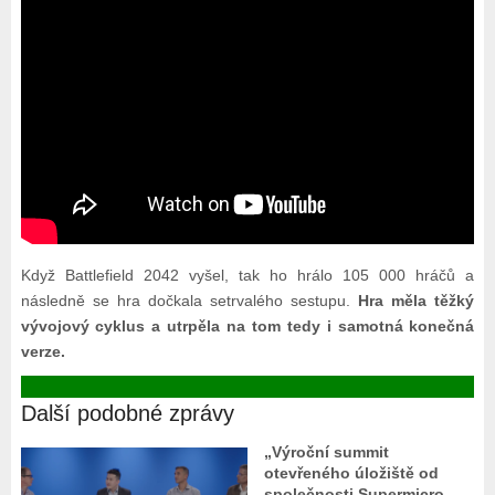
Když Battlefield 2042 vyšel, tak ho hrálo 105 000 hráčů a
následně se hra dočkala setrvalého sestupu.
Hra měla těžký
vývojový cyklus a utrpěla na tom tedy i samotná konečná
verze.
Další podobné zprávy
„Výroční summit
otevřeného úložiště od
společnosti Supermicro