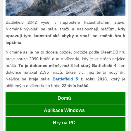
Battlefield 2042 vyšel v naprostém katastrofálním stavu.
Nicméně vývojáři se stále snaží a naslouchají hráčům,
kdy
opravují tyto katastrofické chyby a snaží se změnit hru k
lepšímu.
Nicméně asi je na to docela pozdě, protože podle SteamDB hru
hraje pouze 2090 hráčů a to o víkendu, kdy je ve hrách nejvíce
hráčů.
To je dokonce méně, než 8 let starý Battlefield 4
. Ten
dokonce nalákal 2195 hráčů, takže víc, než tento nový díl.
Nejvíce se hraje stále
Battlefield 5
z roku 2018
, který je
oblíbený a o víkendu ho hrálo
22 tisíc hráčů.
Domů
Aplikace Windows
Hry na PC