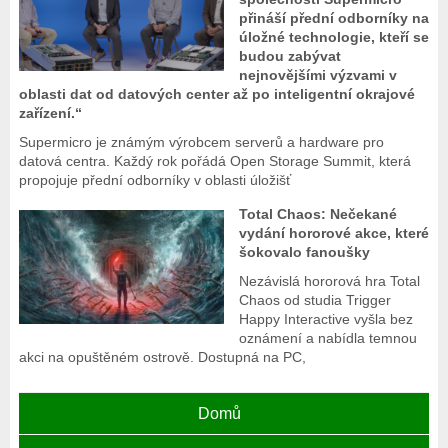
přináší přední odborníky na
úložné technologie, kteří se
budou zabývat
nejnovějšími výzvami v
oblasti dat od datových center až po inteligentní okrajové
zařízení.“
Supermicro je známým výrobcem serverů a hardware pro
datová centra. Každý rok pořádá Open Storage Summit, která
propojuje přední odborníky v oblasti úložišť
Total Chaos: Nečekané
vydání hororové akce, které
šokovalo fanoušky
Nezávislá hororová hra Total
Chaos od studia Trigger
Happy Interactive vyšla bez
oznámení a nabídla temnou
akci na opuštěném ostrově. Dostupná na PC,
Domů