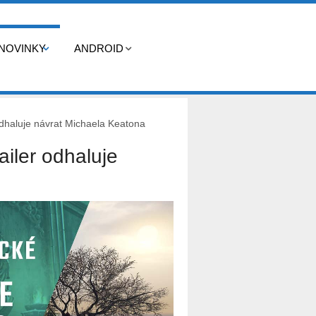
NOVINKY
ANDROID
 odhaluje návrat Michaela Keatona
railer odhaluje