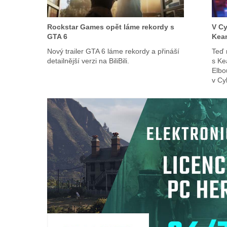
Rockstar Games opět láme rekordy s
V Cy
GTA 6
Kea
Nový trailer GTA 6 láme rekordy a přináší
Teď 
detailnější verzi na BiliBili.
s Ke
Elbo
v Cy