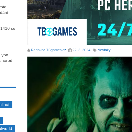
vota
ydání
 1410 se
Redakce TBgames.cz
22. 3. 2024
Novinky
 Lyon
honored
allout
alworld