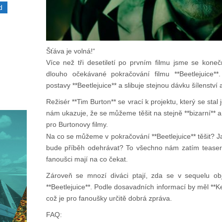
d
Šťáva je volná!“
Více než tři desetiletí po prvním filmu jsme se koneč
dlouho očekávané pokračování filmu **Beetlejuice**.
postavy **Beetlejuice** a slibuje stejnou dávku šílenství 
Režisér **Tim Burton** se vrací k projektu, který se stal 
nám ukazuje, že se můžeme těšit na stejně **bizarní** a *
pro Burtonovy filmy.
Na co se můžeme v pokračování **Beetlejuice** těšit? 
bude příběh odehrávat? To všechno nám zatím teaser tr
fanoušci mají na co čekat.
Zároveň se mnozí diváci ptají, zda se v sequelu obj
**Beetlejuice**. Podle dosavadních informací by měl **Ke
což je pro fanoušky určitě dobrá zpráva.
FAQ: