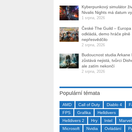
Kyberpunkový simulátor ži
Nivalis Nights má datum v
1 srpna, 2026
České The Guild – Europa
odkládá, demo hráče plně
nepřesvědčilo
2 srpna, 2026
Budoucnost studia Arkane
zůstává nejistá, tvůrci Dis
ale zatím nekončí
2 srpna, 2026
Populární témata
AMD
Call of Duty
Diablo 4
F
FPS
Grafika
Helldivers
Helldivers 2
Hry
Intel
Marvel
Microsoft
Nvidia
Ovládání
P