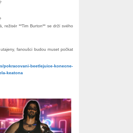
?
?
á, režisér **Tim Burton** se drží svého
 utajeny, fanoušci budou muset počkat
ws/pokracovani-beetlejuice-konecne-
aela-keatona