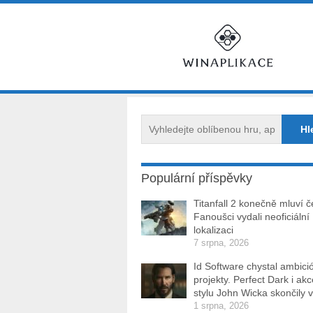
Populární příspěvky
Titanfall 2 konečně mluví č
Fanoušci vydali neoficiální
lokalizaci
7 srpna, 2026
Id Software chystal ambici
projekty. Perfect Dark i ak
stylu John Wicka skončily v
1 srpna, 2026