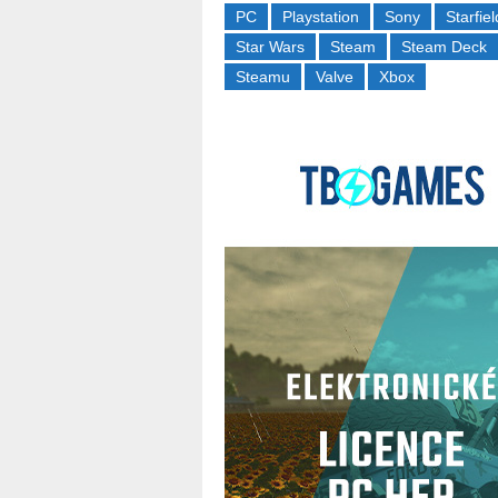
PC
Playstation
Sony
Starfiel
Star Wars
Steam
Steam Deck
Steamu
Valve
Xbox