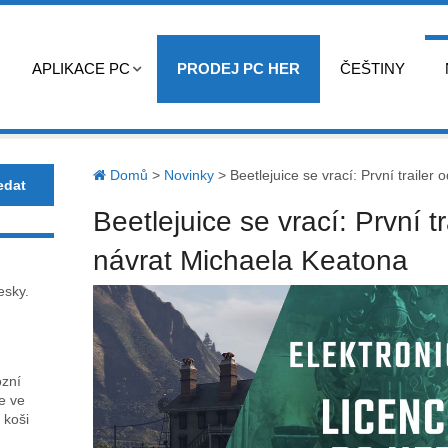
APLIKACE PC
PRODEJ PC HER
ČEŠTINY
Domů
>
Novinky
>
Beetlejuice se vrací: První trailer
Beetlejuice se vrací: První t
návrat Michaela Keatona
esky.
ózní
ce ve
 koši