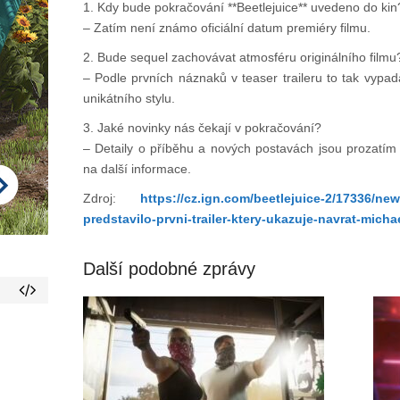
1. Kdy bude pokračování **Beetlejuice** uvedeno do kin
– Zatím není známo oficiální datum premiéry filmu.
2. Bude sequel zachovávat atmosféru originálního filmu
– Podle prvních náznaků v teaser traileru to tak vypad
unikátního stylu.
3. Jaké novinky nás čekají v pokračování?
– Detaily o příběhu a nových postavách jsou prozatím
na další informace.
Zdroj:
https://cz.ign.com/beetlejuice-2/17336/ne
predstavilo-prvni-trailer-ktery-ukazuje-navrat-mich
Další podobné zprávy