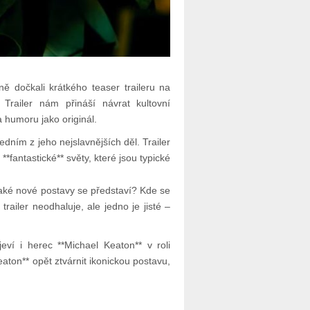
ně dočkali krátkého teaser traileru na
 Trailer nám přináší návrat kultovní
a humoru jako originál.
jedním z jeho nejslavnějších děl. Trailer
*fantastické** světy, které jsou typické
Jaké nové postavy se představí? Kde se
ailer neodhaluje, ale jedno je jisté –
eví i herec **Michael Keaton** v roli
aton** opět ztvárnit ikonickou postavu,