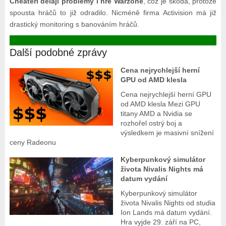
Cheateři dělají problémy i hře Warzone
, což je škoda, protože
spousta hráčů to již odradilo. Nicméně firma Activision má již
drastický monitoring s banováním hráčů.
Další podobné zprávy
Cena nejrychlejší herní
GPU od AMD klesla
Cena nejrychlejší herní GPU
od AMD klesla Mezi GPU
titany AMD a Nvidia se
rozhořel ostrý boj a
výsledkem je masivní snížení
ceny Radeonu
Kyberpunkový simulátor
života Nivalis Nights má
datum vydání
Kyberpunkový simulátor
života Nivalis Nights od studia
Ion Lands má datum vydání.
Hra vyjde 29. září na PC,