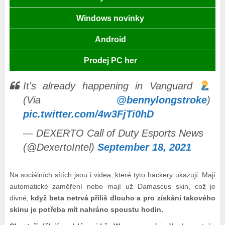
Windows novinky
Android
Prodej PC her
It's already happening in Vanguard
(Via
@bennylongstroke
)
pic.twitter.com/4w3FjTi0hD
— DEXERTO Call of Duty Esports News
(@DexertoIntel)
September 18, 2021
Na sociálních sítích jsou i videa, které tyto hackery ukazují. Mají
automatické zaměření nebo mají už Damascus skin, což je
divné,
když beta netrvá příliš dlouho a pro získání takového
skinu je potřeba mít nahráno spoustu hodin.