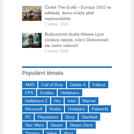
České The Guild – Europa 1410 se
odkládá, demo hráče plně
nepřesvědčilo
2 srpna, 2026
Budoucnost studia Arkane Lyon
zůstává nejistá, tvůrci Dishonored
ale zatím nekončí
2 srpna, 2026
Populární témata
AMD
Call of Duty
Diablo 4
Fallout
FPS
Grafika
Helldivers
Helldivers 2
Hry
Intel
Marvel
Microsoft
Nvidia
Ovládání
Palworld
PC
Playstation
Sony
Starfield
Star Wars
Steam
Steam Deck
Steamu
Valve
Xbox