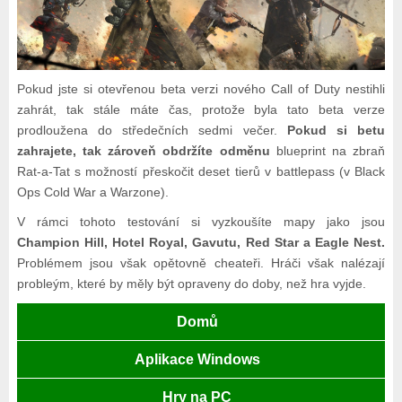
Pokud jste si otevřenou beta verzi nového Call of Duty nestihli
zahrát, tak stále máte čas, protože byla tato beta verze
prodloužena do středečních sedmi večer.
Pokud si betu
zahrajete, tak zároveň obdržíte odměnu
blueprint na zbraň
Rat-a-Tat s možností přeskočit deset tierů v battlepass (v Black
Ops Cold War a Warzone).
V rámci tohoto testování si vyzkoušíte mapy jako jsou
Champion Hill, Hotel Royal, Gavutu, Red Star a Eagle Nest.
Problémem jsou však opětovně cheateři. Hráči však nalézají
probleým, které by měly být opraveny do doby, než hra vyjde.
Domů
Aplikace Windows
Hry na PC