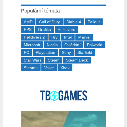
Populární témata
AMD
Call of Duty
Diablo 4
Fallout
FPS
Grafika
Helldivers
Helldivers 2
Hry
Intel
Marvel
Microsoft
Nvidia
Ovládání
Palworld
PC
Playstation
Sony
Starfield
Star Wars
Steam
Steam Deck
Steamu
Valve
Xbox