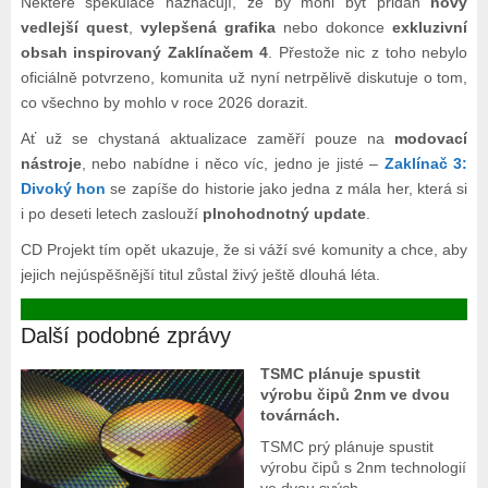
Některé spekulace naznačují, že by mohl být přidán
nový
vedlejší quest
,
vylepšená grafika
nebo dokonce
exkluzivní
obsah inspirovaný Zaklínačem 4
. Přestože nic z toho nebylo
oficiálně potvrzeno, komunita už nyní netrpělivě diskutuje o tom,
co všechno by mohlo v roce 2026 dorazit.
Ať už se chystaná aktualizace zaměří pouze na
modovací
nástroje
, nebo nabídne i něco víc, jedno je jisté –
Zaklínač 3:
Divoký hon
se zapíše do historie jako jedna z mála her, která si
i po deseti letech zaslouží
plnohodnotný update
.
CD Projekt tím opět ukazuje, že si váží své komunity a chce, aby
jejich nejúspěšnější titul zůstal živý ještě dlouhá léta.
Další podobné zprávy
TSMC plánuje spustit
výrobu čipů 2nm ve dvou
továrnách.
TSMC prý plánuje spustit
výrobu čipů s 2nm technologií