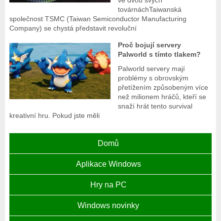
ve dvou svých
továrnáchTaiwanská
společnost TSMC (Taiwan Semiconductor Manufacturing
Company) se chystá představit revoluční
Proč bojují servery
Palworld s tímto tlakem?
Palworld servery mají
problémy s obrovským
přetížením způsobeným více
než milionem hráčů, kteří se
snaží hrát tento survival
kreativní hru. Pokud jste měli
Domů
Aplikace Windows
Hry na PC
Windows novinky