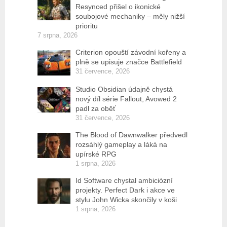
Resynced přišel o ikonické
soubojové mechaniky – měly nižší
prioritu
7 srpna, 2026
Criterion opouští závodní kořeny a
plně se upisuje značce Battlefield
31 července, 2026
Studio Obsidian údajně chystá
nový díl série Fallout, Avowed 2
padl za oběť
31 července, 2026
The Blood of Dawnwalker předvedl
rozsáhlý gameplay a láká na
upírské RPG
1 srpna, 2026
Id Software chystal ambiciózní
projekty. Perfect Dark i akce ve
stylu John Wicka skončily v koši
1 srpna, 2026