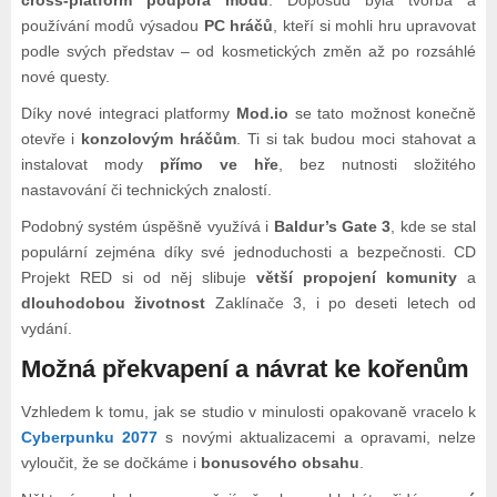
cross-platform podpora modů
. Doposud byla tvorba a
používání modů výsadou
PC hráčů
, kteří si mohli hru upravovat
podle svých představ – od kosmetických změn až po rozsáhlé
nové questy.
Díky nové integraci platformy
Mod.io
se tato možnost konečně
otevře i
konzolovým hráčům
. Ti si tak budou moci stahovat a
instalovat mody
přímo ve hře
, bez nutnosti složitého
nastavování či technických znalostí.
Podobný systém úspěšně využívá i
Baldur’s Gate 3
, kde se stal
populární zejména díky své jednoduchosti a bezpečnosti. CD
Projekt RED si od něj slibuje
větší propojení komunity
a
dlouhodobou životnost
Zaklínače 3, i po deseti letech od
vydání.
Možná překvapení a návrat ke kořenům
Vzhledem k tomu, jak se studio v minulosti opakovaně vracelo k
Cyberpunku 2077
s novými aktualizacemi a opravami, nelze
vyloučit, že se dočkáme i
bonusového obsahu
.