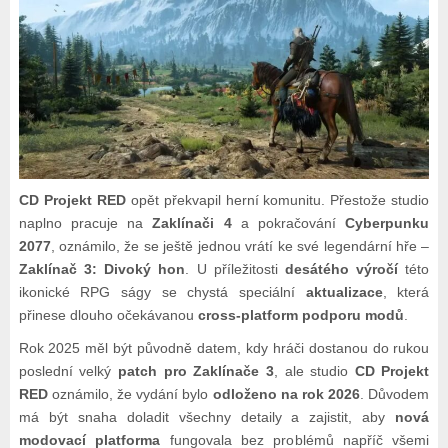
CD Projekt RED
opět překvapil herní komunitu. Přestože studio
naplno pracuje na
Zaklínači 4
a pokračování
Cyberpunku
2077
, oznámilo, že se ještě jednou vrátí ke své legendární hře –
Zaklínač 3: Divoký hon
. U příležitosti
desátého výročí
této
ikonické RPG ságy se chystá speciální
aktualizace
, která
přinese dlouho očekávanou
cross-platform podporu modů
.
Rok 2025 měl být původně datem, kdy hráči dostanou do rukou
poslední velký
patch pro Zaklínače 3
, ale studio
CD Projekt
RED
oznámilo, že vydání bylo
odloženo na rok 2026
. Důvodem
má být snaha doladit všechny detaily a zajistit, aby
nová
modovací platforma
fungovala bez problémů napříč všemi