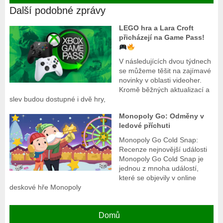
Další podobné zprávy
LEGO hra a Lara Croft
přicházejí na Game Pass!
V následujících dvou týdnech
se můžeme těšit na zajímavé
novinky v oblasti videoher.
Kromě běžných aktualizací a
slev budou dostupné i dvě hry,
Monopoly Go: Odměny v
ledové příchuti
Monopoly Go Cold Snap:
Recenze nejnovější události
Monopoly Go Cold Snap je
jednou z mnoha událostí,
které se objevily v online
deskové hře Monopoly
Domů