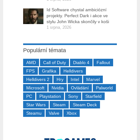
Id Software chystal ambiciózní
projekty. Perfect Dark i akce ve
stylu John Wicka skončily v koši
1 srpna, 2026
Populární témata
AMD
Call of Duty
Diablo 4
Fallout
FPS
Grafika
Helldivers
Helldivers 2
Hry
Intel
Marvel
Microsoft
Nvidia
Ovládání
Palworld
PC
Playstation
Sony
Starfield
Star Wars
Steam
Steam Deck
Steamu
Valve
Xbox