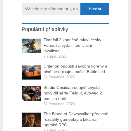
Populární příspěvky
Titanfall 2 konečně mluví česky.
Fanoušci vydali neoficiální
lokalizaci
7 srpna, 2026
Criterion opouští závodní kořeny a
plně se upisuje značce Battlefield
31 července, 2026
Studio Obsidian údajně chystá
nový díl série Fallout, Avowed 2
padl za oběť
31 července, 2026
The Blood of Dawnwalker předvedl
rozsáhlý gameplay a láká na
upírské RPG
1 srpna, 2026