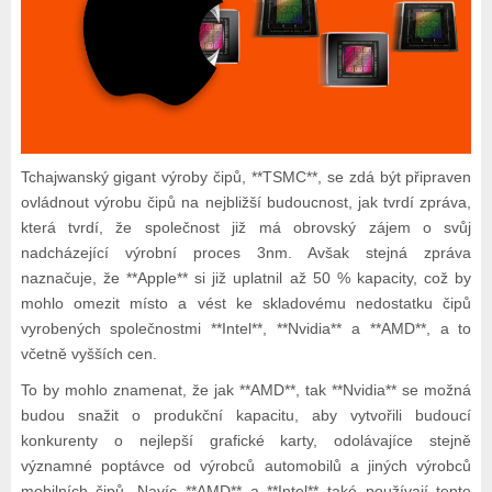
Tchajwanský gigant výroby čipů, **TSMC**, se zdá být připraven
ovládnout výrobu čipů na nejbližší budoucnost, jak tvrdí zpráva,
která tvrdí, že společnost již má obrovský zájem o svůj
nadcházející výrobní proces 3nm. Avšak stejná zpráva
naznačuje, že **Apple** si již uplatnil až 50 % kapacity, což by
mohlo omezit místo a vést ke skladovému nedostatku čipů
vyrobených společnostmi **Intel**, **Nvidia** a **AMD**, a to
včetně vyšších cen.
To by mohlo znamenat, že jak **AMD**, tak **Nvidia** se možná
budou snažit o produkční kapacitu, aby vytvořili budoucí
konkurenty o nejlepší grafické karty, odolávajíce stejně
významné poptávce od výrobců automobilů a jiných výrobců
mobilních čipů. Navíc **AMD** a **Intel** také používají tento