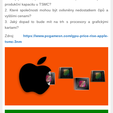
produkční kapacitu u TSMC?
2. Které společnosti mohou být ovlivněny nedostatkem čipů a
vyššími cenami?
3. Jaký dopad to bude mít na trh s procesory a grafickými
kartami?
Zdroj:
https://www.pcgamesn.com/gpu-price-rise-apple-
tsmc-3nm