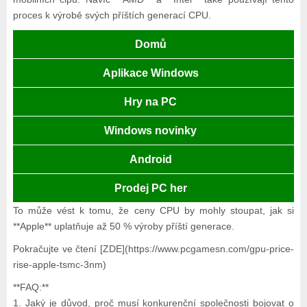
proces k výrobě svých příštích generací CPU.
Domů
Aplikace Windows
Hry na PC
Windows novinky
Android
Prodej PC her
To může vést k tomu, že ceny CPU by mohly stoupat, jak si
**Apple** uplatňuje až 50 % výroby příští generace.
Pokračujte ve čtení [ZDE](https://www.pcgamesn.com/gpu-price-
rise-apple-tsmc-3nm)
**FAQ:**
1. Jaký je důvod, proč musí konkurenční společnosti bojovat o