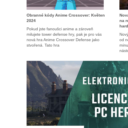
Obranné kódy Anime Crossover: Květen
Nová
2024
na r
har
Pokud jste fanoušci anime a zároveň
milujete tower defense hry, pak je pro vás
Nový
nová hra Anime Crossover Defense jako
od n
stvořená. Tato hra
minu
nást