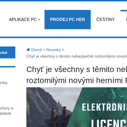
APLIKACE PC
PRODEJ PC HER
ČEŠTINY
Domů
>
Novinky
>
Chyť je všechny s těmito nebezpečně roztomilými novým
Chyť je všechny s těmito n
roztomilými novými herními
esky.
kořeny a
lefield