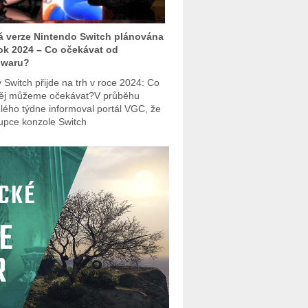
 verze Nintendo Switch plánována
ok 2024 – Co očekávat od
dwaru?
 Switch přijde na trh v roce 2024: Co
ěj můžeme očekávat?V průběhu
lého týdne informoval portál VGC, že
upce konzole Switch