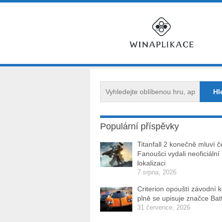
Populární příspěvky
Titanfall 2 konečně mluví č
Fanoušci vydali neoficiální
lokalizaci
7 srpna, 2026
Criterion opouští závodní 
plně se upisuje značce Batt
31 července, 2026