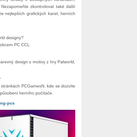
 Nezapomeňte zkontrolovat také další
nejlepších grafických karet, herních
rld designy?
ýrobcem PC CCL.
arevný design s motivy z hry Palworld,
?
na stránkách PCGamesN, kde se dozvíte
působení herního počítače.
ing-pcs