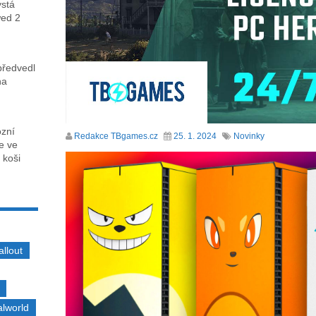
ystá
wed 2
předvedl
na
ózní
Redakce TBgames.cz
25. 1. 2024
Novinky
ce ve
 koši
allout
alworld