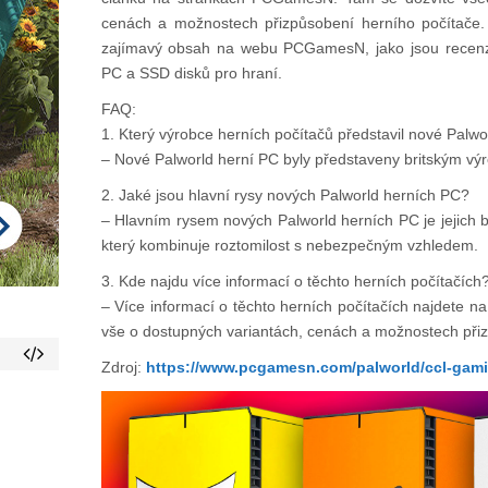
cenách a možnostech přizpůsobení herního počítače.
zajímavý obsah na webu PCGamesN, jako jsou recenze 
PC a SSD disků pro hraní.
FAQ:
1. Který výrobce herních počítačů představil nové Palwo
– Nové Palworld herní PC byly představeny britským v
2. Jaké jsou hlavní rysy nových Palworld herních PC?
– Hlavním rysem nových Palworld herních PC je jejich b
který kombinuje roztomilost s nebezpečným vzhledem.
3. Kde najdu více informací o těchto herních počítačích
– Více informací o těchto herních počítačích najdete 
vše o dostupných variantách, cenách a možnostech přiz
Zdroj:
https://www.pcgamesn.com/palworld/ccl-gam