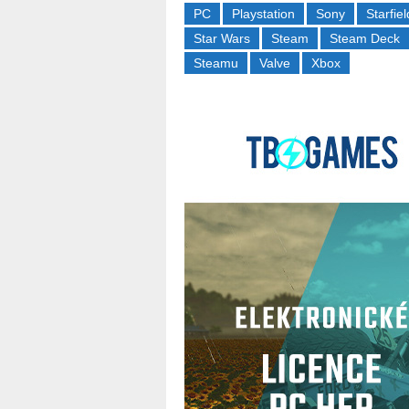
PC
Playstation
Sony
Starfiel
Star Wars
Steam
Steam Deck
Steamu
Valve
Xbox