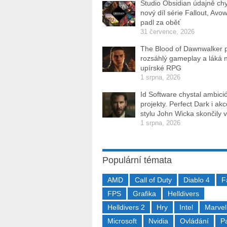
Studio Obsidian údajně ch
nový díl série Fallout, Avo
padl za oběť
31 července, 2026
The Blood of Dawnwalker 
rozsáhlý gameplay a láká 
upírské RPG
1 srpna, 2026
Id Software chystal ambici
projekty. Perfect Dark i ak
stylu John Wicka skončily v
1 srpna, 2026
Populární témata
AMD
Call of Duty
Diablo 4
F
FPS
Grafika
Helldivers
Helldivers 2
Hry
Intel
Marvel
Microsoft
Nvidia
Ovládání
P