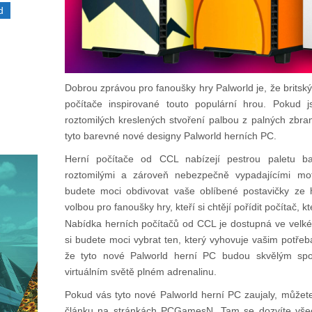
d
Dobrou zprávou pro fanoušky hry Palworld je, že britsk
počítače inspirované touto populární hrou. Pokud j
roztomilých kreslených stvoření palbou z palných zbra
tyto barevné nové designy Palworld herních PC.
Herní počítače od CCL nabízejí pestrou paletu bar
roztomilými a zároveň nebezpečně vypadajícími mot
budete moci obdivovat vaše oblíbené postavičky ze h
volbou pro fanoušky hry, kteří si chtějí pořídit počítač, k
Nabídka herních počítačů od CCL je dostupná ve velké
si budete moci vybrat ten, který vyhovuje vašim potř
že tyto nové Palworld herní PC budou skvělým spo
virtuálním světě plném adrenalinu.
Pokud vás tyto nové Palworld herní PC zaujaly, můžete
článku na stránkách PCGamesN. Tam se dozvíte všech