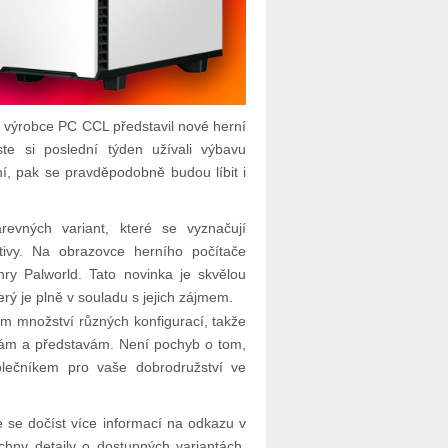
ý výrobce PC CCL představil nové herní
ste si poslední týden užívali výbavu
ní, pak se pravděpodobně budou líbit i
evných variant, které se vyznačují
ivy. Na obrazovce herního počítače
ry Palworld. Tato novinka je skvělou
terý je plně v souladu s jejich zájmem.
m množství různých konfigurací, takže
ebám a představám. Není pochyb o tom,
lečníkem pro vaše dobrodružství ve
 se dočíst více informací na odkazu v
ny detaily o dostupných variantách,