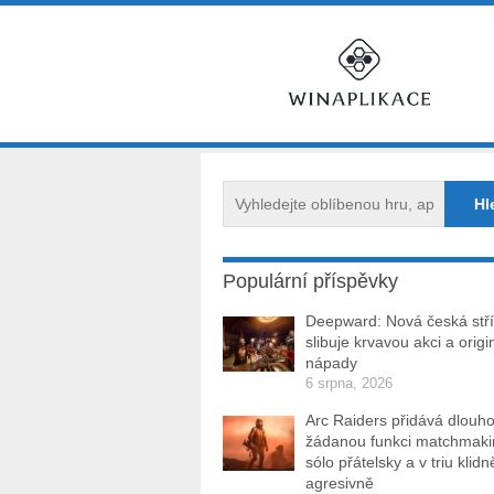
Populární příspěvky
Deepward: Nová česká stří
slibuje krvavou akci a origi
nápady
6 srpna, 2026
Arc Raiders přidává dlouh
žádanou funkci matchmakin
sólo přátelsky a v triu klidn
agresivně