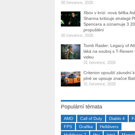
30 července, 2026
Xbox v krizi: nová šéfka As
Sharma kritizuje strategii P
Spencera a oznamuje 3 2
propuštění
30 července, 2026
Tomb Raider: Legacy of Atl
láká na souboj s T-Rexem
videu
31 července, 2026
Criterion opouští závodní 
plně se upisuje značce Batt
31 července, 2026
Populární témata
AMD
Call of Duty
Diablo 4
F
FPS
Grafika
Helldivers
Helldivers 2
Hry
Intel
Marvel