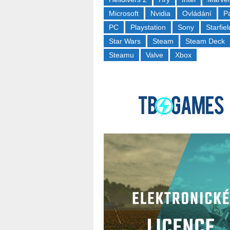
Microsoft
Nvidia
Ovládání
P
PC
Playstation
Sony
Starfiel
Star Wars
Steam
Steam Deck
Steamu
Valve
Xbox