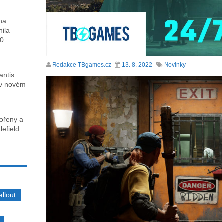
ha
hila
00
Redakce TBgames.cz
13. 8. 2022
Novinky
antis
 v novém
kořeny a
lefield
allout