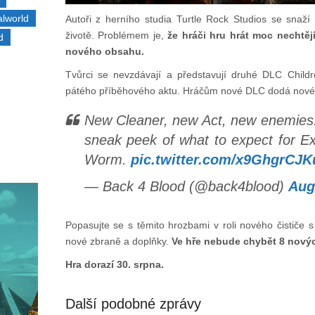
alworld
Autoři z herního studia Turtle Rock Studios se snaží
životě. Problémem je,
že hráči hru hrát moc nechtě
d
nového obsahu.
Tvůrci se nevzdávají a představují druhé DLC Child
pátého příběhového aktu. Hráčům nové DLC dodá nové
New Cleaner, new Act, new enemies.
sneak peek of what to expect for Ex
Worm.
pic.twitter.com/x9GhgrCJK
— Back 4 Blood (@back4blood)
Aug
Popasujte se s těmito hrozbami v roli nového čističe 
nové zbraně a doplňky.
Ve hře nebude chybět 8 novýc
Hra dorazí 30. srpna.
Další podobné zprávy