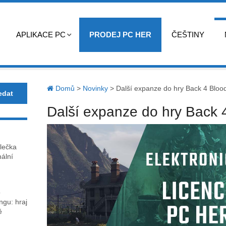
APLIKACE PC
PRODEJ PC HER
ČEŠTINY
Domů
>
Novinky
>
Další expanze do hry Back 4 Bloo
Další expanze do hry Back 
lečka
nální
o
gu: hraj
ě