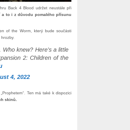
 hru Back 4 Blood udržet neustále při
jí a to i z důvodu pomalého přísunu
ren of the Worm, který bude součásti
 hrozby.
 Who knew? Here's a little
pansion 2: Children of the
u
ust 4, 2022
s „Prophetem“. Ten má také k dispozici
h skinů.