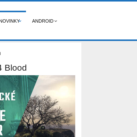
NOVINKY
ANDROID
d
4 Blood