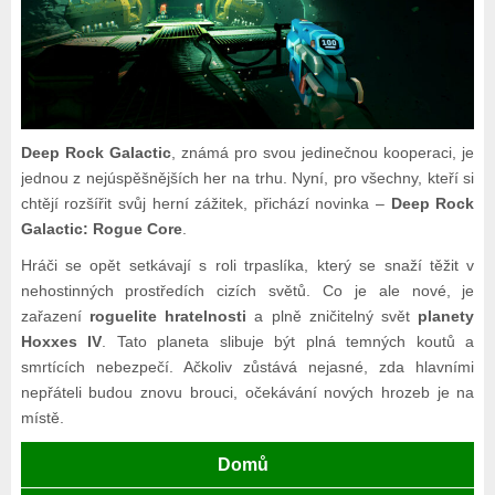
Deep Rock Galactic
, známá pro svou jedinečnou kooperaci, je
jednou z nejúspěšnějších her na trhu. Nyní, pro všechny, kteří si
chtějí rozšířit svůj herní zážitek, přichází novinka –
Deep Rock
Galactic: Rogue Core
.
Hráči se opět setkávají s roli trpaslíka, který se snaží těžit v
nehostinných prostředích cizích světů. Co je ale nové, je
zařazení
roguelite hratelnosti
a plně zničitelný svět
planety
Hoxxes IV
. Tato planeta slibuje být plná temných koutů a
smrtících nebezpečí. Ačkoliv zůstává nejasné, zda hlavními
nepřáteli budou znovu brouci, očekávání nových hrozeb je na
místě.
Domů