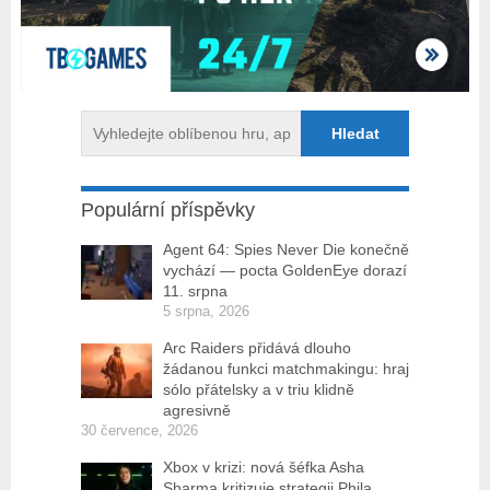
Populární příspěvky
Agent 64: Spies Never Die konečně
vychází — pocta GoldenEye dorazí
11. srpna
5 srpna, 2026
Arc Raiders přidává dlouho
žádanou funkci matchmakingu: hraj
sólo přátelsky a v triu klidně
agresivně
30 července, 2026
Xbox v krizi: nová šéfka Asha
Sharma kritizuje strategii Phila