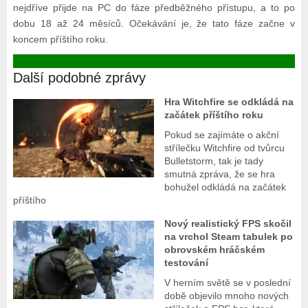
nejdříve přijde na PC do fáze předběžného přístupu, a to po
dobu 18 až 24 měsíců. Očekávání je, že tato fáze začne v
koncem příštího roku.
Další podobné zprávy
Hra Witchfire se odkládá na
začátek příštího roku
Pokud se zajímáte o akční
střílečku Witchfire od tvůrcu
Bulletstorm, tak je tady
smutná zpráva, že se hra
bohužel odkládá na začátek
příštího
Nový realistický FPS skočil
na vrchol Steam tabulek po
obrovském hráčském
testování
V herním světě se v poslední
době objevilo mnoho nových