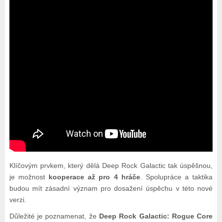
Klíčovým prvkem, který dělá Deep Rock Galactic tak úspěšnou,
je možnost
kooperace až pro 4 hráče
. Spolupráce a taktika
budou mít zásadní význam pro dosažení úspěchu v této nové
verzi.
Důležité je poznamenat, že
Deep Rock Galactic: Rogue Core