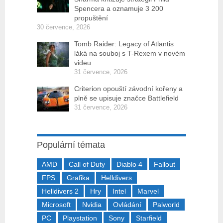
Spencera a oznamuje 3 200
propuštění
30 července, 2026
Tomb Raider: Legacy of Atlantis
láká na souboj s T-Rexem v novém
videu
31 července, 2026
Criterion opouští závodní kořeny a
plně se upisuje značce Battlefield
31 července, 2026
Populární témata
AMD
Call of Duty
Diablo 4
Fallout
FPS
Grafika
Helldivers
Helldivers 2
Hry
Intel
Marvel
Microsoft
Nvidia
Ovládání
Palworld
PC
Playstation
Sony
Starfield