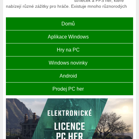
stříleček a FPS her, které
nabízejí různé zážitky pro hráče. Existuje mnoho různorodých
Domů
Aplikace Windows
Hry na PC
Windows novinky
Android
Prodej PC her