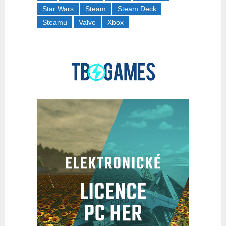
Star Wars
Steam
Steam Deck
Steamu
Valve
Xbox