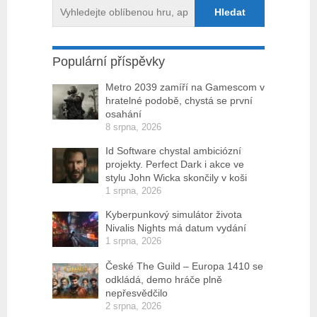
Populární příspěvky
Metro 2039 zamíří na Gamescom v
hratelné podobě, chystá se první
osahání
8 srpna, 2026
Id Software chystal ambiciózní
projekty. Perfect Dark i akce ve
stylu John Wicka skončily v koši
1 srpna, 2026
Kyberpunkový simulátor života
Nivalis Nights má datum vydání
1 srpna, 2026
České The Guild – Europa 1410 se
odkládá, demo hráče plně
nepřesvědčilo
2 srpna, 2026