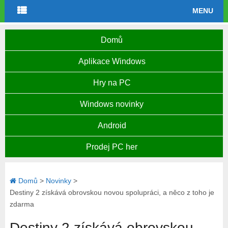
MENU
Domů
Aplikace Windows
Hry na PC
Windows novinky
Android
Prodej PC her
Domů
>
Novinky
>
Destiny 2 získává obrovskou novou spolupráci, a něco z toho je
zdarma
Destiny 2 získává obrovskou