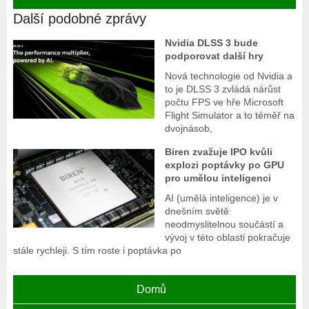
Další podobné zprávy
Nvidia DLSS 3 bude
podporovat další hry
Nová technologie od Nvidia a
to je DLSS 3 zvládá nárůst
počtu FPS ve hře Microsoft
Flight Simulator a to téměř na
dvojnásob,
Biren zvažuje IPO kvůli
explozi poptávky po GPU
pro umělou inteligenci
AI (umělá inteligence) je v
dnešním světě
neodmyslitelnou součástí a
vývoj v této oblasti pokračuje
stále rychleji. S tím roste i poptávka po
Domů