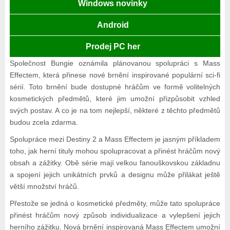
Windows novinky
Android
Prodej PC her
Společnost Bungie oznámila plánovanou spolupráci s Mass
Effectem, která přinese nové brnění inspirované populární sci-fi
sérií. Toto brnění bude dostupné hráčům ve formě volitelných
kosmetických předmětů, které jim umožní přizpůsobit vzhled
svých postav. A co je na tom nejlepší, některé z těchto předmětů
budou zcela zdarma.
Spolupráce mezi Destiny 2 a Mass Effectem je jasným příkladem
toho, jak herní tituly mohou spolupracovat a přinést hráčům nový
obsah a zážitky. Obě série mají velkou fanouškovskou základnu
a spojení jejich unikátních prvků a designu může přilákat ještě
větší množství hráčů.
Přestože se jedná o kosmetické předměty, může tato spolupráce
přinést hráčům nový způsob individualizace a vylepšení jejich
herního zážitku. Nová brnění inspirovaná Mass Effectem umožní