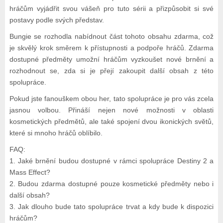
hráčům vyjádřit svou vášeň pro tuto sérii a přizpůsobit si své
postavy podle svých představ.
Bungie se rozhodla nabídnout část tohoto obsahu zdarma, což
je skvělý krok směrem k přístupnosti a podpoře hráčů. Zdarma
dostupné předměty umožní hráčům vyzkoušet nové brnění a
rozhodnout se, zda si je přejí zakoupit další obsah z této
spolupráce.
Pokud jste fanouškem obou her, tato spolupráce je pro vás zcela
jasnou volbou. Přináší nejen nové možnosti v oblasti
kosmetických předmětů, ale také spojení dvou ikonických světů,
které si mnoho hráčů oblíbilo.
FAQ:
1. Jaké brnění budou dostupné v rámci spolupráce Destiny 2 a
Mass Effect?
2. Budou zdarma dostupné pouze kosmetické předměty nebo i
další obsah?
3. Jak dlouho bude tato spolupráce trvat a kdy bude k dispozici
hráčům?