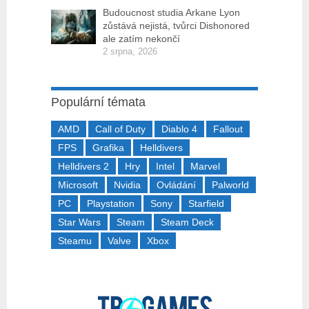
Budoucnost studia Arkane Lyon
zůstává nejistá, tvůrci Dishonored
ale zatím nekončí
2 srpna, 2026
Populární témata
AMD
Call of Duty
Diablo 4
Fallout
FPS
Grafika
Helldivers
Helldivers 2
Hry
Intel
Marvel
Microsoft
Nvidia
Ovládání
Palworld
PC
Playstation
Sony
Starfield
Star Wars
Steam
Steam Deck
Steamu
Valve
Xbox