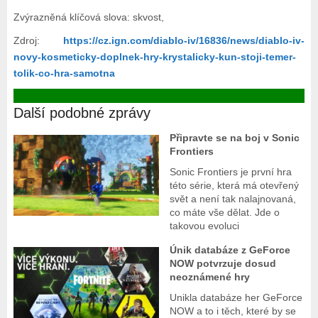
Zvýrazněná klíčová slova: skvost,
Zdroj:
https://cz.ign.com/diablo-iv/16836/news/diablo-iv-
novy-kosmeticky-doplnek-hry-krystalicky-kun-stoji-temer-
tolik-co-hra-samotna
Další podobné zprávy
Připravte se na boj v Sonic
Frontiers
Sonic Frontiers je první hra
této série, která má otevřený
svět a není tak nalajnovaná,
co máte vše dělat. Jde o
takovou evoluci
Únik databáze z GeForce
NOW potvrzuje dosud
neoznámené hry
Unikla databáze her GeForce
NOW a to i těch, které by se