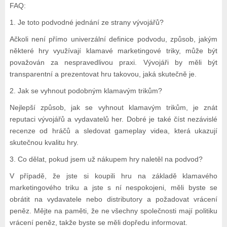
FAQ:
1. Je toto podvodné jednání ze strany vývojářů?
Ačkoli není přímo univerzální definice podvodu, způsob, jakým
některé hry využívají klamavé marketingové triky, může být
považován za nespravedlivou praxi. Vývojáři by měli být
transparentní a prezentovat hru takovou, jaká skutečně je.
2. Jak se vyhnout podobným klamavým trikům?
Nejlepší způsob, jak se vyhnout klamavým trikům, je znát
reputaci vývojářů a vydavatelů her. Dobré je také číst nezávislé
recenze od hráčů a sledovat gameplay videa, která ukazují
skutečnou kvalitu hry.
3. Co dělat, pokud jsem už nákupem hry naletěl na podvod?
V případě, že jste si koupili hru na základě klamavého
marketingového triku a jste s ní nespokojeni, měli byste se
obrátit na vydavatele nebo distributory a požadovat vrácení
peněz. Mějte na paměti, že ne všechny společnosti mají politiku
vrácení peněz, takže byste se měli dopředu informovat.