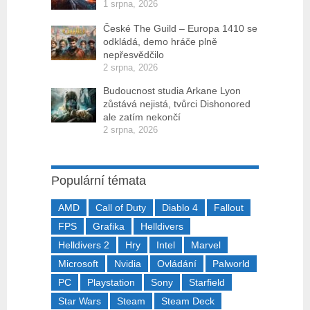
1 srpna, 2026
České The Guild – Europa 1410 se
odkládá, demo hráče plně
nepřesvědčilo
2 srpna, 2026
Budoucnost studia Arkane Lyon
zůstává nejistá, tvůrci Dishonored
ale zatím nekončí
2 srpna, 2026
Populární témata
AMD
Call of Duty
Diablo 4
Fallout
FPS
Grafika
Helldivers
Helldivers 2
Hry
Intel
Marvel
Microsoft
Nvidia
Ovládání
Palworld
PC
Playstation
Sony
Starfield
Star Wars
Steam
Steam Deck