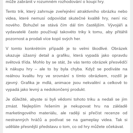
může zabránit v rozumném rozhodování o koupi hry.
Tento trik, který zahrnuje zveřejnění atraktivního obrázku nebo
videa, které nemusí odpovídat skutečné kvalitě hry, není nic
nového. Bohužel se stává čím dál tím častějším. Vývojáři a
vydavatelé často používají takovéto triky k tomu, aby přitáhli
pozornost a prodali více kopií svých her.
V tomto konkrétním případě je to velmi škodlivé. Obrázek
ukazuje úžasný detail a grafiku, která vypadá jako opravdu
světová třída. Mohlo by se stát, že vás tento obrázek přesvědčí
k nákupu hry – ale to by byla chyba. Když se podíváte na
reálnou kvalitu hry ve srovnání s tímto obrázkem, rozdíl je
zjevný. Grafika je mdlá, animace jsou nekvalitní a celkově to
vypadá jako levný a nedokončený produkt.
Je důležité, abyste si byli vědomi tohoto triku a nedali se jím
zmást. Nejlepším řešením je nekupovat hru na základě
marketingového materiálu, ale raději si přečíst recenze od
nestranných hráčů a podívat se na gameplay videa. Tak si
uděláte přesnější představu o tom, co od hry můžete očekávat.