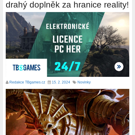
drahý doplněk za hranice reality!
Redakce TBgames.cz
15. 2. 2024
Novinky