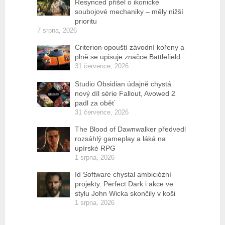
Resynced přišel o ikonické
soubojové mechaniky – měly nižší
prioritu
7 srpna, 2026
Criterion opouští závodní kořeny a
plně se upisuje značce Battlefield
31 července, 2026
Studio Obsidian údajně chystá
nový díl série Fallout, Avowed 2
padl za oběť
31 července, 2026
The Blood of Dawnwalker předvedl
rozsáhlý gameplay a láká na
upírské RPG
1 srpna, 2026
Id Software chystal ambiciózní
projekty. Perfect Dark i akce ve
stylu John Wicka skončily v koši
1 srpna, 2026