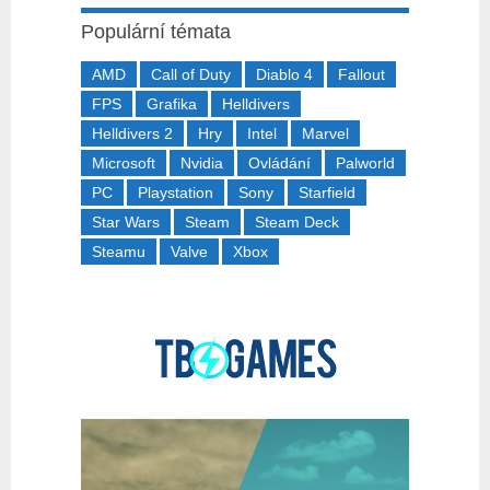
Populární témata
AMD
Call of Duty
Diablo 4
Fallout
FPS
Grafika
Helldivers
Helldivers 2
Hry
Intel
Marvel
Microsoft
Nvidia
Ovládání
Palworld
PC
Playstation
Sony
Starfield
Star Wars
Steam
Steam Deck
Steamu
Valve
Xbox