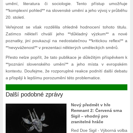
umění, literatura či sociologie. Tento přístup umožňuje
**komplexní pohled** na slovenské umění a jeho vývoj v průběhu
20. století.
Veřejnost se však rozdělila ohledně hodnocení tohoto titulu.
Zatímco někteří chválí jeho **důkladný výzkum** a nové
poznatky, jiní poukazují na nedostatečnou **kritickou reflexi** a
**nevyváženost** v prezentaci některých uměleckých směrů.
Přesto nelze popřít, že tato publikace je důležitým příspěvkem k
**poznání slovenského umění** a jeho místa v evropském
kontextu. Doufejme, že rozporuplné reakce podnítí další debatu
a přispějí k lepšímu porozumění této problematice.
Další podobné zprávy
Nový předmět v hře
Remnant 2: Červená srna
Sigil – vhodný pro
zranitelné hráče
Red Doe Sigil - Výborná volba