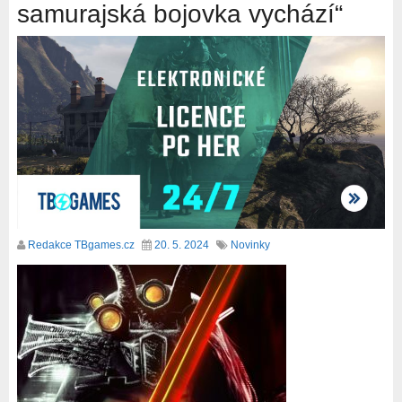
samurajská bojovka vychází“
Redakce TBgames.cz
20. 5. 2024
Novinky