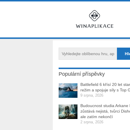
Populární příspěvky
Battlefield 6 křísí 20 let sta
režim a spojuje síly s Top 
9 srpna, 2026
Budoucnost studia Arkane
zůstává nejistá, tvůrci Dis
ale zatím nekončí
2 srpna, 2026