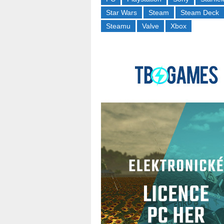
Star Wars
Steam
Steam Deck
Steamu
Valve
Xbox