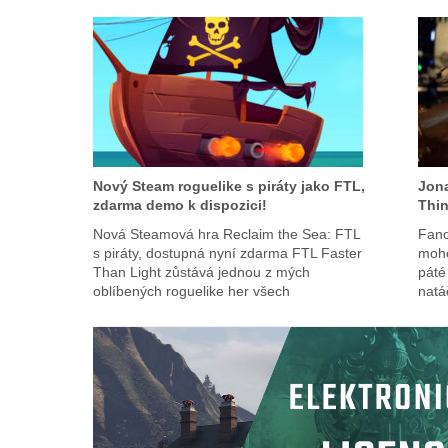
Nový Steam roguelike s piráty jako FTL,
Jona
zdarma demo k dispozici!
Thin
Nová Steamová hra Reclaim the Sea: FTL
Fano
s piráty, dostupná nyní zdarma FTL Faster
moho
Than Light zůstává jednou z mých
páté
oblíbených roguelike her všech
natá