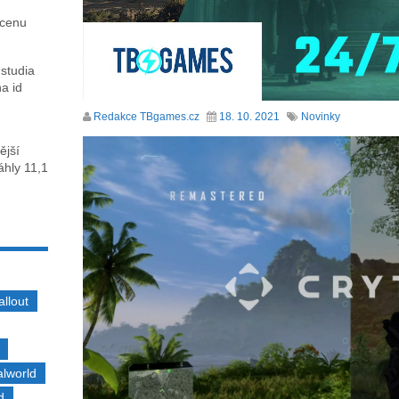
 cenu
 studia
na id
Redakce TBgames.cz
18. 10. 2021
Novinky
ější
sáhly 11,1
allout
alworld
d