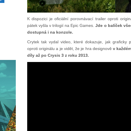
K dispozici je oficiální porovnávací trailer oproti ori
pátek vyšla v trilogií na Epic Games.
Jde o balíček všec
dostupná i na konzole.
Crytek tak vydal video, které dokazuje, jak graficky 
oproti originálu a je vidět, že je hra designově
v každém
díly až po Crysis 3 z roku 2013.