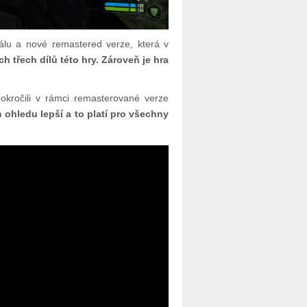
ginálu a nové remastered verze, která v
h třech dílů této hry. Zároveň je hra
pokročili v rámci remasterované verze
 ohledu lepší a to platí pro všechny