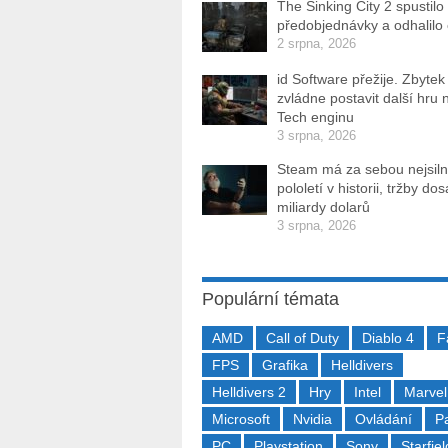
The Sinking City 2 spustilo
předobjednávky a odhalilo
2 srpna, 2026
id Software přežije. Zbytek
zvládne postavit další hru 
Tech enginu
3 srpna, 2026
Steam má za sebou nejsiln
pololetí v historii, tržby do
miliardy dolarů
3 srpna, 2026
Populární témata
AMD
Call of Duty
Diablo 4
F
FPS
Grafika
Helldivers
Helldivers 2
Hry
Intel
Marvel
Microsoft
Nvidia
Ovládání
P
PC
Playstation
Sony
Starfiel