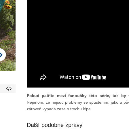
Pokud patříte mezi fanoušky této série, tak by
Nejenom, že nejsou problémy se spuštěním, jako u pů
zároveň vypadá zase o trochu lépe.
Další podobné zprávy