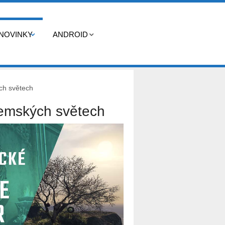
NOVINKY
ANDROID
ch světech
emských světech