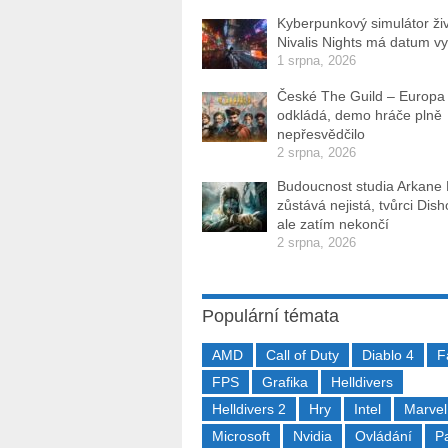
Kyberpunkový simulátor ži
Nivalis Nights má datum v
1 srpna, 2026
České The Guild – Europa
odkládá, demo hráče plně
nepřesvědčilo
2 srpna, 2026
Budoucnost studia Arkane
zůstává nejistá, tvůrci Dis
ale zatím nekončí
2 srpna, 2026
Populární témata
AMD
Call of Duty
Diablo 4
F
FPS
Grafika
Helldivers
Helldivers 2
Hry
Intel
Marvel
Microsoft
Nvidia
Ovládání
P