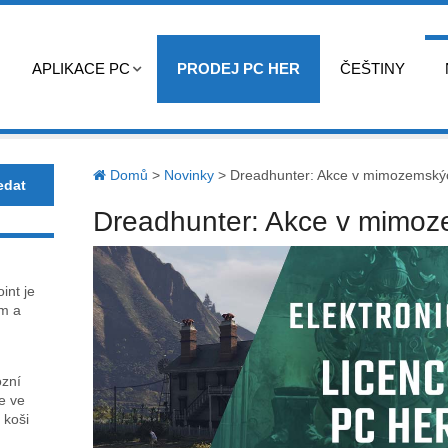
APLIKACE PC
PRODEJ PC HER
ČEŠTINY
Domů
>
Novinky
>
Dreadhunter: Akce v mimozemský
Dreadhunter: Akce v mimoz
int je
m a
ózní
ce ve
 koši