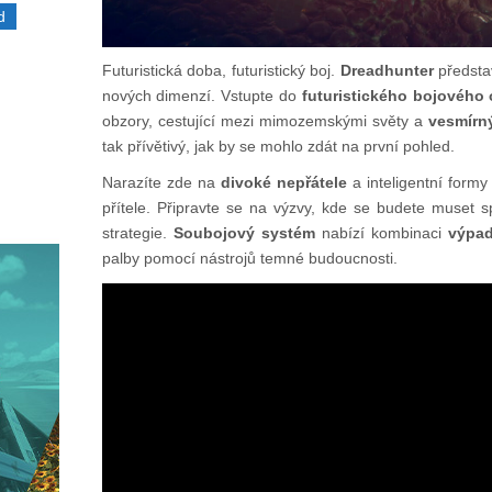
d
Futuristická doba, futuristický boj.
Dreadhunter
představ
nových dimenzí. Vstupte do
futuristického bojového
obzory, cestující mezi mimozemskými světy a
vesmírn
tak přívětivý, jak by se mohlo zdát na první pohled.
Narazíte zde na
divoké nepřátele
a inteligentní formy
přítele. Připravte se na výzvy, kde se budete muset 
strategie.
Soubojový systém
nabízí kombinaci
výpad
palby pomocí nástrojů temné budoucnosti.