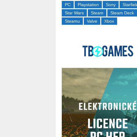
PC
Playstation
Sony
Starfiel
Star Wars
Steam
Steam Deck
Steamu
Valve
Xbox