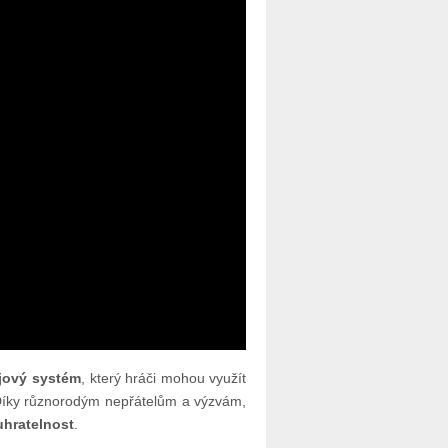
ojový systém
, který hráči mohou využít
. Díky různorodým nepřátelům a výzvám,
hratelnost
.