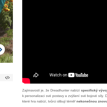
Zajímavostí je, že Dreadhunter nabízí
specifický výv
k personalizaci své postavy a zvýšení své bojové síly
které hra nabízí, tvůrci slibují téměř
nekonečnou znovu