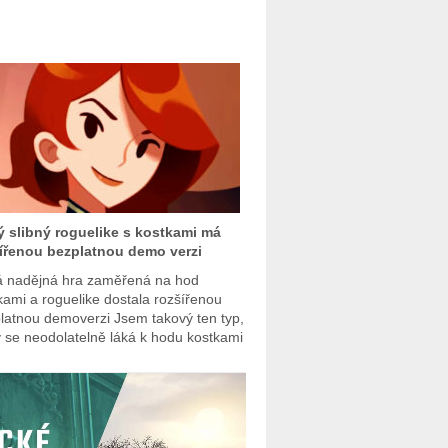
 slibný roguelike s kostkami má
ířenou bezplatnou demo verzi
 nadějná hra zaměřená na hod
kami a roguelike dostala rozšířenou
latnou demoverzi Jsem takový ten typ,
ý se neodolatelně láká k hodu kostkami