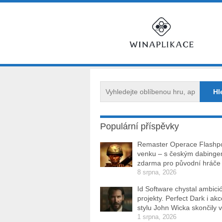
Populární příspěvky
Remaster Operace Flashpo
venku – s českým dabinge
zdarma pro původní hráče
8 srpna, 2026
Id Software chystal ambici
projekty. Perfect Dark i ak
stylu John Wicka skončily v
1 srpna, 2026