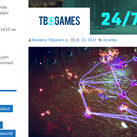
vota
ydání
 1410 se
Redakce TBgames.cz
28. 10. 2023
Novinky
 Lyon
honored
allout
alworld