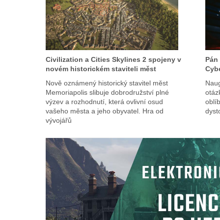
Civilization a Cities Skylines 2 spojeny v
Pán 
novém historickém staviteli měst
Cyb
Nově oznámený historický stavitel měst
Naugh
Memoriapolis slibuje dobrodružství plné
otáz
výzev a rozhodnutí, která ovlivní osud
oblí
vašeho města a jeho obyvatel. Hra od
dyst
vývojářů