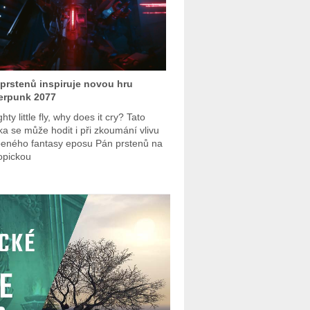
prstenů inspiruje novou hru
erpunk 2077
ty little fly, why does it cry? Tato
ka se může hodit i při zkoumání vlivu
beného fantasy eposu Pán prstenů na
opickou