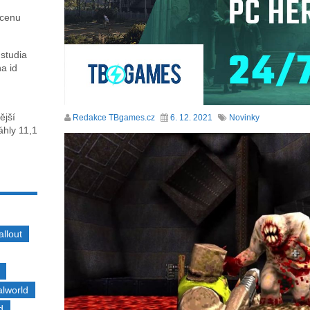
 cenu
 studia
na id
ější
Redakce TBgames.cz
6. 12. 2021
Novinky
sáhly 11,1
allout
alworld
d