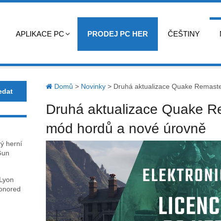
APLIKACE PC
PRODEJ PC HER
ČEŠTINY
Domů
>
Novinky
>
Druhá aktualizace Quake Remaste
Druhá aktualizace Quake R
mód hordů a nové úrovně
rý herní
Gun
 Lyon
honored