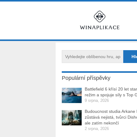
Populární příspěvky
Battlefield 6 křísí 20 let sta
režim a spojuje síly s Top 
9 srpna, 2026
Budoucnost studia Arkane
zůstává nejistá, tvůrci Dis
ale zatím nekončí
2 srpna, 2026