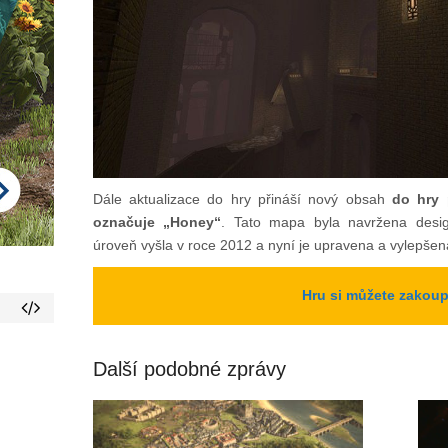
Dále aktualizace do hry přináší nový obsah
do hry 
označuje „Honey“
. Tato mapa byla navržena desi
úroveň vyšla v roce 2012 a nyní je upravena a vylepšen
Hru si můžete zakoup
Další podobné zprávy