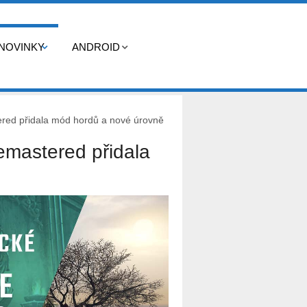
NOVINKY
ANDROID
red přidala mód hordů a nové úrovně
emastered přidala