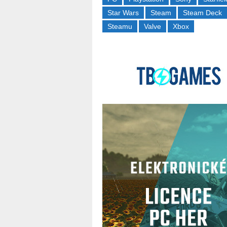
Star Wars
Steam
Steam Deck
Steamu
Valve
Xbox