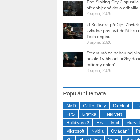
The Sinking City 2 spustilo
předobjednávky a odhalilo
2 srpna, 2026
id Software přežije. Zbytek
zvládne postavit další hru 
Tech enginu
3 srpna, 2026
Steam má za sebou nejsiln
pololetí v historii, tržby do
miliardy dolarů
3 srpna, 2026
Populární témata
AMD
Call of Duty
Diablo 4
F
FPS
Grafika
Helldivers
Helldivers 2
Hry
Intel
Marvel
Microsoft
Nvidia
Ovládání
P
PC
Playstation
Sony
Starfiel