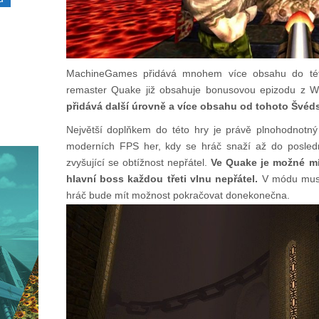
MachineGames přidává mnohem více obsahu do této 
remaster Quake již obsahuje bonusovou epizodu z W
přidává další úrovně a více obsahu od tohoto Švéd
Největší doplňkem do této hry je právě plnohodnotn
moderních FPS her, kdy se hráč snaží až do poslední
zvyšující se obtížnost nepřátel.
Ve Quake je možné mít 
hlavní boss každou třeti vlnu nepřátel.
V módu musít
hráč bude mít možnost pokračovat donekonečna.