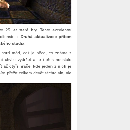
25 let staré hry. Tento excelentní
olfenstein.
Druhá aktualizace přitom
ského studia.
ý hord mód, což je něco, co známe z
 chvíle vydržet a to i přes neustále
až čtyři hráče, kde jeden z nich je
e přežít celkem devět těchto vln, ale