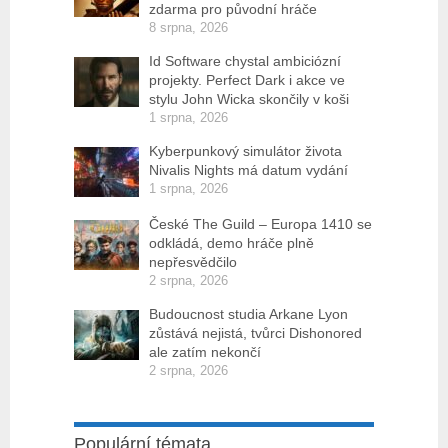
zdarma pro původní hráče
8 srpna, 2026
Id Software chystal ambiciózní
projekty. Perfect Dark i akce ve
stylu John Wicka skončily v koši
1 srpna, 2026
Kyberpunkový simulátor života
Nivalis Nights má datum vydání
1 srpna, 2026
České The Guild – Europa 1410 se
odkládá, demo hráče plně
nepřesvědčilo
2 srpna, 2026
Budoucnost studia Arkane Lyon
zůstává nejistá, tvůrci Dishonored
ale zatím nekončí
2 srpna, 2026
Populární témata