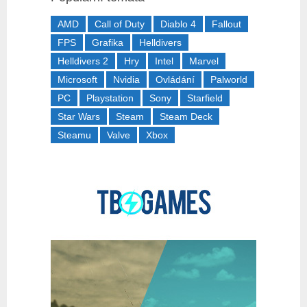
AMD
Call of Duty
Diablo 4
Fallout
FPS
Grafika
Helldivers
Helldivers 2
Hry
Intel
Marvel
Microsoft
Nvidia
Ovládání
Palworld
PC
Playstation
Sony
Starfield
Star Wars
Steam
Steam Deck
Steamu
Valve
Xbox