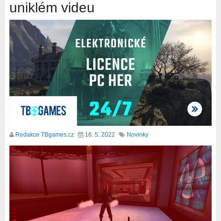
uniklém videu
Redakce TBgames.cz
16. 5. 2022
Novinky