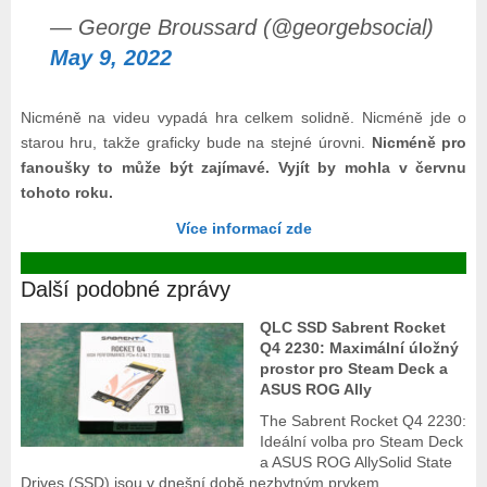
— George Broussard (@georgebsocial)
May 9, 2022
Nicméně na videu vypadá hra celkem solidně. Nicméně jde o
starou hru, takže graficky bude na stejné úrovni.
Nicméně pro
fanoušky to může být zajímavé. Vyjít by mohla v červnu
tohoto roku.
Více informací zde
Další podobné zprávy
QLC SSD Sabrent Rocket
Q4 2230: Maximální úložný
prostor pro Steam Deck a
ASUS ROG Ally
The Sabrent Rocket Q4 2230:
Ideální volba pro Steam Deck
a ASUS ROG AllySolid State
Drives (SSD) jsou v dnešní době nezbytným prvkem