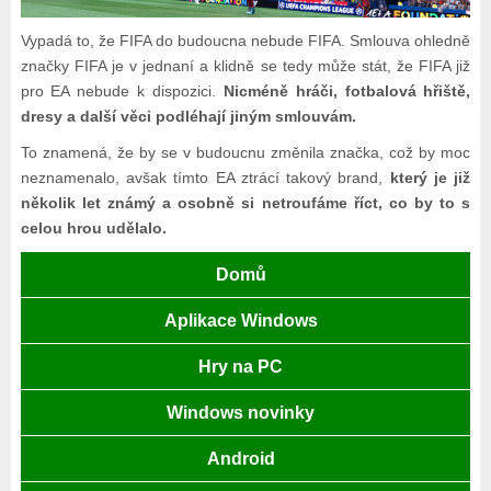
Vypadá to, že FIFA do budoucna nebude FIFA. Smlouva ohledně
značky FIFA je v jednaní a klidně se tedy může stát, že FIFA již
pro EA nebude k dispozici.
Nicméně hráči, fotbalová hřiště,
dresy a další věci podléhají jiným smlouvám.
To znamená, že by se v budoucnu změnila značka, což by moc
neznamenalo, avšak tímto EA ztrácí takový brand,
který je již
několik let známý a osobně si netroufáme říct, co by to s
celou hrou udělalo.
Domů
Aplikace Windows
Hry na PC
Windows novinky
Android