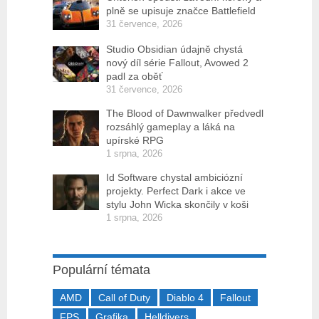
plně se upisuje značce Battlefield
31 července, 2026
Studio Obsidian údajně chystá
nový díl série Fallout, Avowed 2
padl za oběť
31 července, 2026
The Blood of Dawnwalker předvedl
rozsáhlý gameplay a láká na
upírské RPG
1 srpna, 2026
Id Software chystal ambiciózní
projekty. Perfect Dark i akce ve
stylu John Wicka skončily v koši
1 srpna, 2026
Populární témata
AMD
Call of Duty
Diablo 4
Fallout
FPS
Grafika
Helldivers