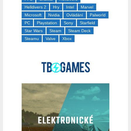
Helldivers 2
Hry
Intel
Marvel
Microsoft
Nvidia
Ovládání
Palworld
PC
Playstation
Sony
Starfield
Star Wars
Steam
Steam Deck
Steamu
Valve
Xbox