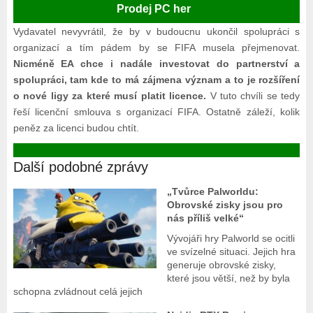
Prodej PC her
Vydavatel nevyvrátil, že by v budoucnu ukončil spolupráci s
organizací a tím pádem by se FIFA musela přejmenovat.
Nicméně EA chce i nadále investovat do partnerství a
spolupráci, tam kde to má zájmena význam a to je rozšíření
o nové ligy za které musí platit licence.
V tuto chvíli se tedy
řeší licenční smlouva s organizací FIFA. Ostatně záleží, kolik
peněz za licenci budou chtít.
Další podobné zprávy
„Tvůrce Palworldu:
Obrovské zisky jsou pro
nás příliš velké“
Vývojáři hry Palworld se ocitli
ve svízelné situaci. Jejich hra
generuje obrovské zisky,
které jsou větší, než by byla
schopna zvládnout celá jejich