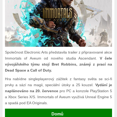
Společnost Electronic Arts představila trailer z připravované akce
Immortals of Aveum od nového studia Ascendant.
V čele
vývojářského týmu stojí Bret Robbins, známý z prací na
Dead Space a Call of Duty.
Hra nabídne singleplayerový zážitek z fantasy světa se sci-fi
prvky a sází na magii, speciální útoky a 25 kouzel.
Vydání je
naplánováno na 20. července
pro PC a konzole PlayStation 5
a Xbox Series X/S. Immortals of Aveum využívá Unreal Engine 5
a spadá pod EA Originals.
Domů