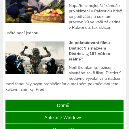
Napařte si nejlepší "kámoše"
pro sklízení v Palworldu Když
se podíváte na seznam
pracovníků ve vaší základně
v Palworldu, tak sklízení
určitě není jednou
Je pokračování filmu
District 9 s názvem
District…¿10? vůbec
reálné?
Neill Blomkamp, režisér
slavného sci-fi filmu District 9,
nedávno vyvolal vlnu nadšení
mezi fanoušky svým prohlášením o možném pokračování této
kultovní snímky. Před
Domů
Aplikace Windows