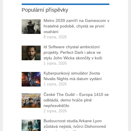
Populární příspěvky
Metro 2039 zamíří na Gamescom v
hratelné podobě, chystá se první
osahání
8 srpna, 2026
Id Software chystal ambiciózní
projekty. Perfect Dark i akce ve
stylu John Wicka skončily v koši
1 srpna, 2026
Kyberpunkový simulátor života
Nivalis Nights má datum vydání
1 srpna, 2026
České The Guild – Europa 1410 se
odkládá, demo hráče plně
nepřesvědčilo
2 srpna, 2026
Budoucnost studia Arkane Lyon
zůstává nejistá, tvůrci Dishonored