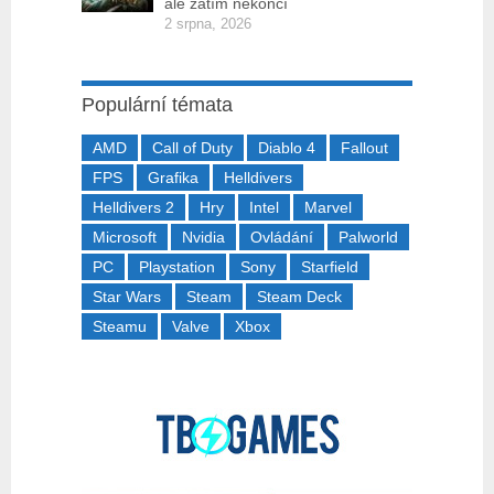
ale zatím nekončí
2 srpna, 2026
Populární témata
AMD
Call of Duty
Diablo 4
Fallout
FPS
Grafika
Helldivers
Helldivers 2
Hry
Intel
Marvel
Microsoft
Nvidia
Ovládání
Palworld
PC
Playstation
Sony
Starfield
Star Wars
Steam
Steam Deck
Steamu
Valve
Xbox