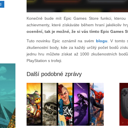
d
Konečně bude mít Epic Games Store funkci, kterou m
achievmenty, které získáváte během hraní jakékoliv hr
ocenění, tak je možné, že si vás tímto Epic Games St
Tuto novinku Epic oznámil na svém
blogu
. V tomto 
zkušenostní body, kde za každý určitý počet bodů získá
jednu hru můžete získat až 1000 zkušenostních bod
PlayStation s trofeji.
Další podobné zprávy