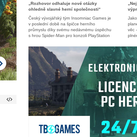
„Rozhovor odhaluje nové otázky
„Nej
ohledně slavné herní společnosti“
výpr
Český vývojářský tým Insomniac Games je
Jako
v poslední době na špičce herního
plan
průmyslu díky svému nedávnému úspěchu
věc 
s hrou Spider-Man pro konzoli PlayStation
pln