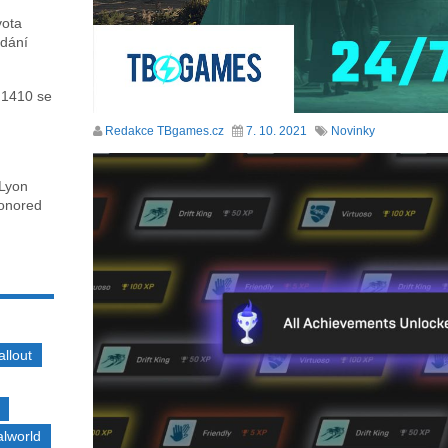
vota
ydání
 1410 se
Redakce TBgames.cz
7. 10. 2021
Novinky
 Lyon
honored
allout
alworld