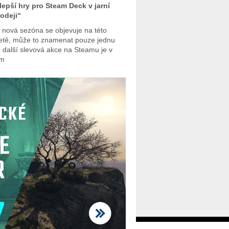
lepší hry pro Steam Deck v jarní
odeji“
 nová sezóna se objevuje na této
etě, může to znamenat pouze jednu
- další slevová akce na Steamu je v
ém