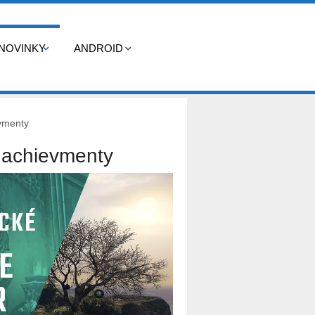
NOVINKY
ANDROID
vmenty
 achievmenty