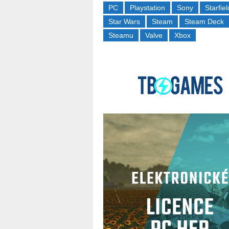
PC
Playstation
Sony
Starfiel
Star Wars
Steam
Steam Deck
Steamu
Valve
Xbox