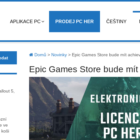
APLIKACE PC
PRODEJ PC HER
ČEŠTINY
Domů
>
Novinky
>
Epic Games Store bude mít achie
Epic Games Store bude mít
llout 5,
ózní
ce ve
 koši