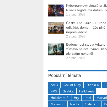
Kyberpunkový simulátor ži
Nivalis Nights má datum v
1 srpna, 2026
České The Guild – Europa
odkládá, demo hráče plně
nepřesvědčilo
2 srpna, 2026
Budoucnost studia Arkane
zůstává nejistá, tvůrci Dis
ale zatím nekončí
2 srpna, 2026
Populární témata
AMD
Call of Duty
Diablo 4
F
FPS
Grafika
Helldivers
Helldivers 2
Hry
Intel
Marvel
Microsoft
Nvidia
Ovládání
P