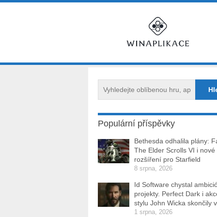
Populární příspěvky
Bethesda odhalila plány: Fa
The Elder Scrolls VI i nové
rozšíření pro Starfield
8 srpna, 2026
Id Software chystal ambici
projekty. Perfect Dark i ak
stylu John Wicka skončily v
1 srpna, 2026