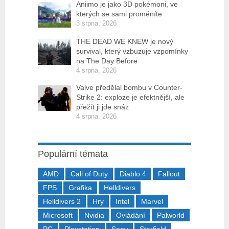
Aniimo je jako 3D pokémoni, ve
kterých se sami proměníte
3 srpna, 2026
THE DEAD WE KNEW je nový
survival, který vzbuzuje vzpomínky
na The Day Before
4 srpna, 2026
Valve předělal bombu v Counter-
Strike 2: exploze je efektnější, ale
přežít ji jde snáz
4 srpna, 2026
Populární témata
AMD
Call of Duty
Diablo 4
Fallout
FPS
Grafika
Helldivers
Helldivers 2
Hry
Intel
Marvel
Microsoft
Nvidia
Ovládání
Palworld