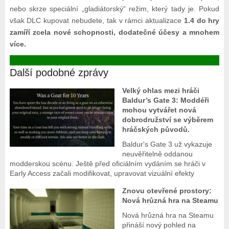
nebo skrze speciální „gladiátorský“ režim, který tady je. Pokud
však DLC kupovat nebudete, tak v rámci aktualizace
1.4 do hry
zamíří zcela nové schopnosti, dodatečné účesy a mnohem
více.
Další podobné zprávy
Velký ohlas mezi hráči
Baldur’s Gate 3: Moddéři
mohou vytvářet nová
dobrodružství se výběrem
hráčských původů.
Baldur's Gate 3 už vykazuje
neuvěřitelně oddanou
modderskou scénu. Ještě před oficiálním vydáním se hráči v
Early Access začali modifikovat, upravovat vizuální efekty
Znovu otevřené prostory:
Nová hrůzná hra na Steamu
Nová hrůzná hra na Steamu
přináší nový pohled na