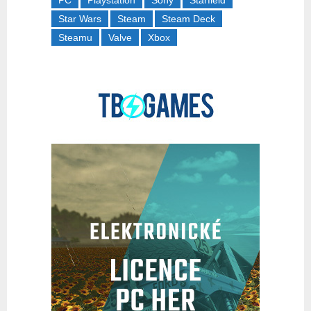
PC
Playstation
Sony
Starfield
Star Wars
Steam
Steam Deck
Steamu
Valve
Xbox