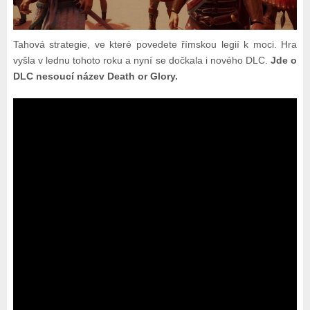
Tahová strategie, ve které povedete římskou legií k moci. Hra
vyšla v lednu tohoto roku a nyní se dočkala i nového DLC.
Jde o
DLC nesoucí název Death or Glory.