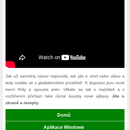
Jak už samotný název napovídá, tak jde o smrt nebo slávu a
tedy ocitáte se v gladiátorském prostředí. K dispozici jsou nové
herní třídy a spousta arén. Utkáte se tak s nepřáteli a s
rozšířením přichází také různé kousky nové výbavy.
Jde o
zbraně a recepty.
Domů
Aplikace Windows