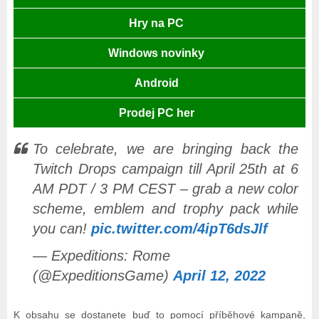
Hry na PC
Windows novinky
Android
Prodej PC her
To celebrate, we are bringing back the
Twitch Drops campaign till April 25th at 6
AM PDT / 3 PM CEST – grab a new color
scheme, emblem and trophy pack while
you can!
pic.twitter.com/4ipT6dsJlf
— Expeditions: Rome
(@ExpeditionsGame)
April 12, 2022
K obsahu se dostanete buď to pomocí příběhové kampaně,