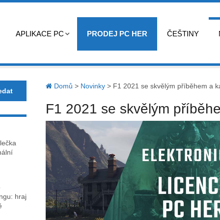
APLIKACE PC
PRODEJ PC HER
ČEŠTINY
Domů
>
Novinky
>
F1 2021 se skvělým příběhem a k
F1 2021 se skvělým příběhe
lečka
nální
o
gu: hraj
ě