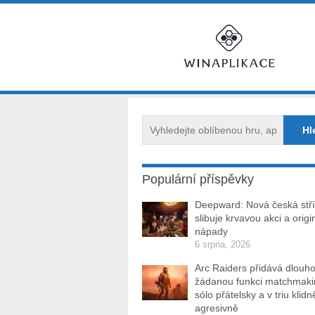
Populární příspěvky
Deepward: Nová česká stří
slibuje krvavou akci a origi
nápady
6 srpna, 2026
Arc Raiders přidává dlouh
žádanou funkci matchmakin
sólo přátelsky a v triu klidn
agresivně