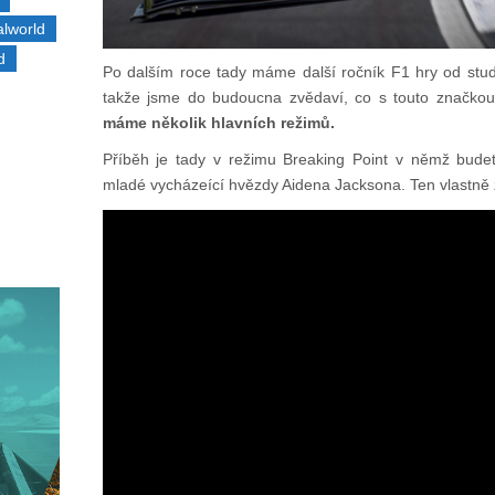
alworld
d
Po dalším roce tady máme další ročník F1 hry od studi
takže jsme do budoucna zvědaví, co s touto značkou
máme několik hlavních režimů.
Příběh je tady v režimu Breaking Point v němž budet
mladé vycházeící hvězdy Aidena Jacksona. Ten vlastně 