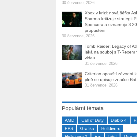
30 července, 2026
Xbox v krizi: nová šéfka As
Sharma kritizuje strategii P
Spencera a oznamuje 3 2
propuštění
30 července, 2026
Tomb Raider: Legacy of Atl
láká na souboj s T-Rexem
videu
31 července, 2026
Criterion opouští závodní 
plně se upisuje značce Batt
31 července, 2026
Populární témata
AMD
Call of Duty
Diablo 4
F
FPS
Grafika
Helldivers
Helldivers 2
Hry
Intel
Marvel