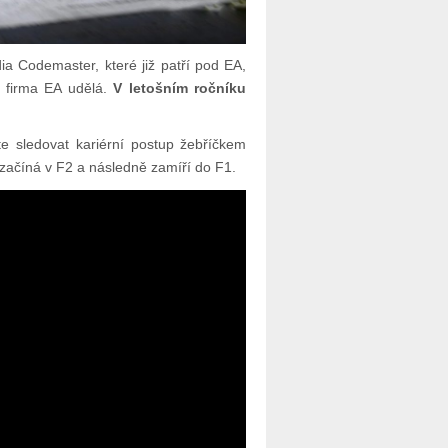
a Codemaster, které již patří pod EA,
 firma EA udělá.
V letošním ročníku
e sledovat kariérní postup žebříčkem
začíná v F2 a následně zamíří do F1.