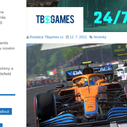
ha
hila
00
Redakce TBgames.cz
12. 7. 2021
Novinky
antis
 v novém
kořeny a
lefield
allout