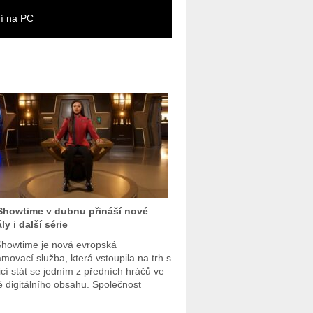
í na PC
howtime v dubnu přináší nové
ly i další série
howtime je nová evropská
amovací služba, která vstoupila na trh s
cí stát se jedním z předních hráčů ve
ě digitálního obsahu. Společnost