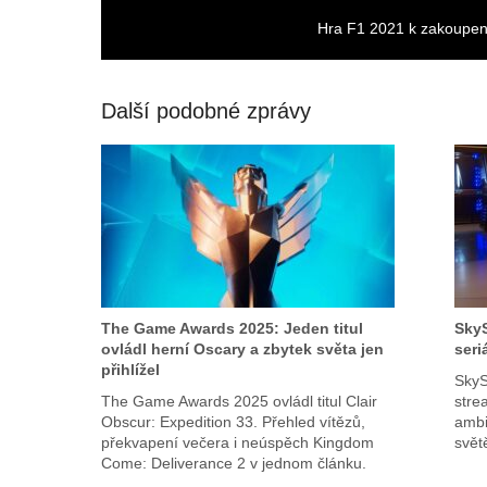
Hra F1 2021 k zakoupen
Další podobné zprávy
The Game Awards 2025: Jeden titul
SkyS
ovládl herní Oscary a zbytek světa jen
seriá
přihlížel
SkyS
The Game Awards 2025 ovládl titul Clair
stre
Obscur: Expedition 33. Přehled vítězů,
ambi
překvapení večera i neúspěch Kingdom
svět
Come: Deliverance 2 v jednom článku.