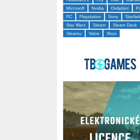
Microsoft
Nvidia
Ovládání
P
PC
Playstation
Sony
Starfiel
Star Wars
Steam
Steam Deck
Steamu
Valve
Xbox