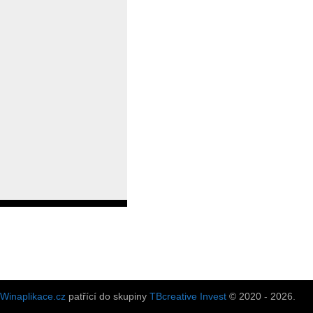
Winaplikace.cz
patřící do skupiny
TBcreative Invest
© 2020 - 2026.