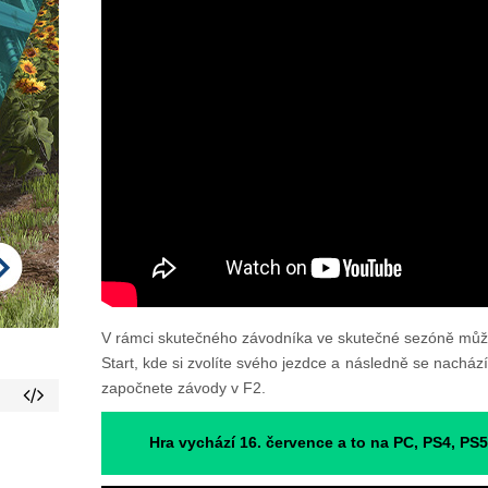
V rámci skutečného závodníka ve skutečné sezóně může
Start, kde si zvolíte svého jezdce a následně se nachá
započnete závody v F2.
Hra vychází 16. července a to na PC, PS4, PS