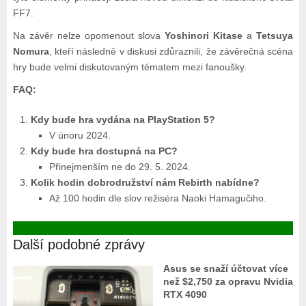
FF7.
Na závěr nelze opomenout slova
Yoshinori Kitase
a
Tetsuya
Nomura
, kteří následně v diskusi zdůraznili, že závěrečná scéna
hry bude velmi diskutovaným tématem mezi fanoušky.
FAQ:
Kdy bude hra vydána na PlayStation 5?
V únoru 2024.
Kdy bude hra dostupná na PC?
Přinejmenším ne do 29. 5. 2024.
Kolik hodin dobrodružství nám Rebirth nabídne?
Až 100 hodin dle slov režiséra Naoki Hamagučiho.
Další podobné zprávy
Asus se snaží účtovat více
než $2,750 za opravu Nvidia
RTX 4090