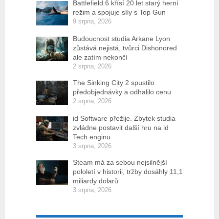
Battlefield 6 křísí 20 let starý herní
režim a spojuje síly s Top Gun
9 srpna, 2026
Budoucnost studia Arkane Lyon
zůstává nejistá, tvůrci Dishonored
ale zatím nekončí
2 srpna, 2026
The Sinking City 2 spustilo
předobjednávky a odhalilo cenu
2 srpna, 2026
id Software přežije. Zbytek studia
zvládne postavit další hru na id
Tech enginu
3 srpna, 2026
Steam má za sebou nejsilnější
pololetí v historii, tržby dosáhly 11,1
miliardy dolarů
3 srpna, 2026