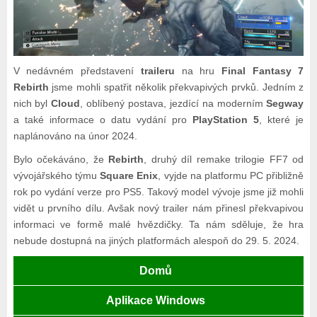
V nedávném představení
traileru
na hru
Final Fantasy 7
Rebirth
jsme mohli spatřit několik překvapivých prvků. Jedním z
nich byl
Cloud
, oblíbený postava, jezdící na moderním
Segway
a také informace o datu vydání pro
PlayStation 5
, které je
naplánováno na únor 2024.
Bylo očekáváno, že
Rebirth
, druhý díl remake trilogie FF7 od
vývojářského týmu
Square Enix
, vyjde na platformu PC přibližně
rok po vydání verze pro PS5. Takový model vývoje jsme již mohli
vidět u prvního dílu. Avšak nový trailer nám přinesl překvapivou
informaci ve formě malé hvězdičky. Ta nám sděluje, že hra
nebude dostupná na jiných platformách alespoň do 29. 5. 2024.
Domů
Aplikace Windows