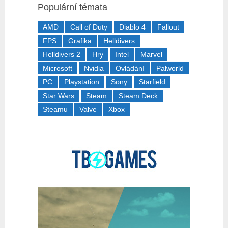
Populární témata
AMD
Call of Duty
Diablo 4
Fallout
FPS
Grafika
Helldivers
Helldivers 2
Hry
Intel
Marvel
Microsoft
Nvidia
Ovládání
Palworld
PC
Playstation
Sony
Starfield
Star Wars
Steam
Steam Deck
Steamu
Valve
Xbox