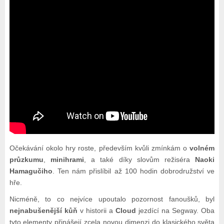
Očekávání okolo hry roste, především kvůli zmínkám o
volném
průzkumu
,
minihrami
, a také díky slovům režiséra
Naoki
Hamagučiho
. Ten nám přislíbil až 100 hodin dobrodružství ve
hře.
Nicméně, to co nejvíce upoutalo pozornost fanoušků, byl
nejnabušenější kůň
v historii a
Cloud
jezdící na Segway. Oba
tyto elementy přinášejí zcela novou dimenzi do klasického světa