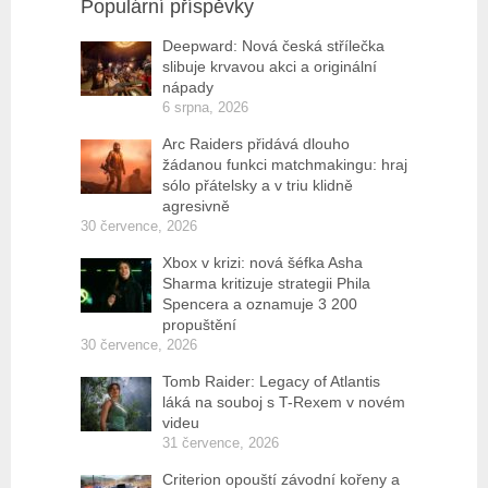
Populární příspěvky
Deepward: Nová česká střílečka
slibuje krvavou akci a originální
nápady
6 srpna, 2026
Arc Raiders přidává dlouho
žádanou funkci matchmakingu: hraj
sólo přátelsky a v triu klidně
agresivně
30 července, 2026
Xbox v krizi: nová šéfka Asha
Sharma kritizuje strategii Phila
Spencera a oznamuje 3 200
propuštění
30 července, 2026
Tomb Raider: Legacy of Atlantis
láká na souboj s T-Rexem v novém
videu
31 července, 2026
Criterion opouští závodní kořeny a