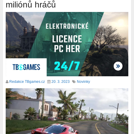
miliónů hráčů
Redakce TBgames.cz
20. 3. 2023
Novinky