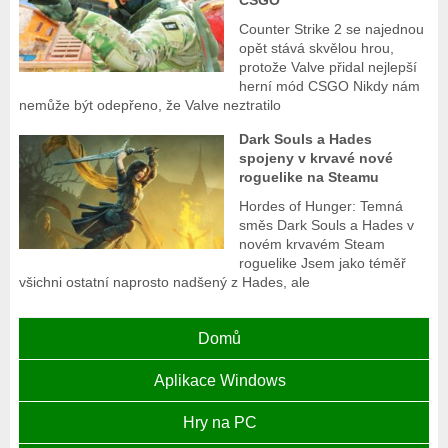
CSGO
Counter Strike 2 se najednou
opět stává skvělou hrou,
protože Valve přidal nejlepší
herní mód CSGO Nikdy nám
nemůže být odepřeno, že Valve neztratilo
Dark Souls a Hades
spojeny v krvavé nové
roguelike na Steamu
Hordes of Hunger: Temná
směs Dark Souls a Hades v
novém krvavém Steam
roguelike Jsem jako téměř
všichni ostatní naprosto nadšený z Hades, ale
Domů
Aplikace Windows
Hry na PC