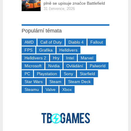
plně se upisuje značce Battlefield
31 července, 2026
Populární témata
AMD
Call of Duty
Diablo 4
Fallout
FPS
Grafika
Helldivers
Helldivers 2
Hry
Intel
Marvel
Microsoft
Nvidia
Ovládání
Palworld
PC
Playstation
Sony
Starfield
Star Wars
Steam
Steam Deck
Steamu
Valve
Xbox