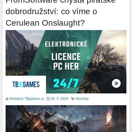
dobrodružství: co víme o
Cerulean Onslaught?
Redakce TBgames.cz
30. 5. 2026
Novinky