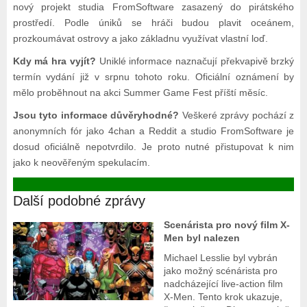
nový projekt studia FromSoftware zasazený do pirátského
prostředí. Podle úniků se hráči budou plavit oceánem,
prozkoumávat ostrovy a jako základnu využívat vlastní loď.
Kdy má hra vyjít?
Uniklé informace naznačují překvapivě brzký
termín vydání již v srpnu tohoto roku. Oficiální oznámení by
mělo proběhnout na akci Summer Game Fest příští měsíc.
Jsou tyto informace důvěryhodné?
Veškeré zprávy pochází z
anonymních fór jako 4chan a Reddit a studio FromSoftware je
dosud oficiálně nepotvrdilo. Je proto nutné přistupovat k nim
jako k neověřeným spekulacím.
Další podobné zprávy
Scenárista pro nový film X-
Men byl nalezen
Michael Lesslie byl vybrán
jako možný scénárista pro
nadcházející live-action film
X-Men. Tento krok ukazuje,