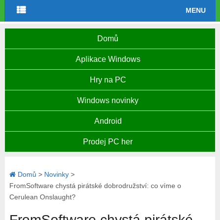
MENU
Domů
Aplikace Windows
Hry na PC
Windows novinky
Android
Prodej PC her
Domů
>
Novinky
>
FromSoftware chystá pirátské dobrodružství: co víme o
Cerulean Onslaught?
FromSoftware chystá pirátské