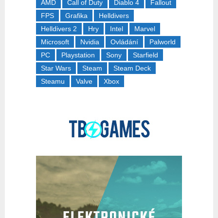
AMD
Call of Duty
Diablo 4
Fallout
FPS
Grafika
Helldivers
Helldivers 2
Hry
Intel
Marvel
Microsoft
Nvidia
Ovládání
Palworld
PC
Playstation
Sony
Starfield
Star Wars
Steam
Steam Deck
Steamu
Valve
Xbox