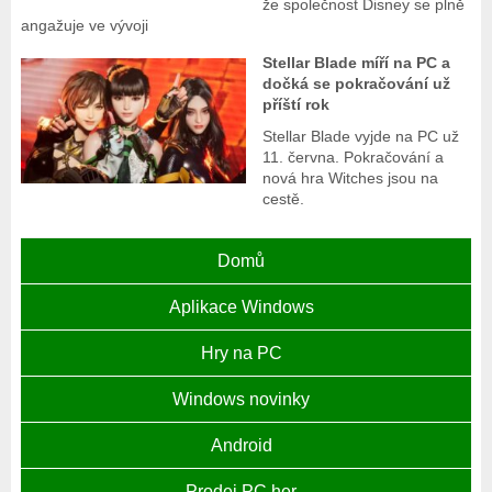
že společnost Disney se plně
angažuje ve vývoji
Stellar Blade míří na PC a
dočká se pokračování už
příští rok
Stellar Blade vyjde na PC už
11. června. Pokračování a
nová hra Witches jsou na
cestě.
Domů
Aplikace Windows
Hry na PC
Windows novinky
Android
Prodej PC her