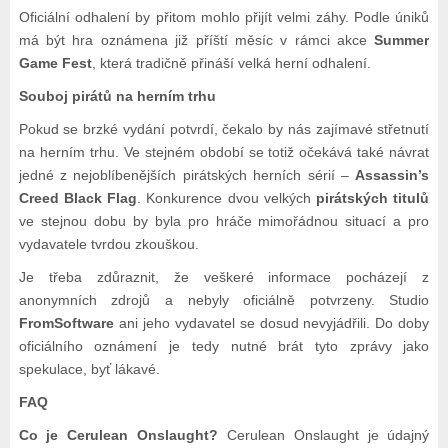
Oficiální odhalení by přitom mohlo přijít velmi záhy. Podle úniků
má být hra oznámena již příští měsíc v rámci akce
Summer
Game Fest
, která tradičně přináší velká herní odhalení.
Souboj pirátů na herním trhu
Pokud se brzké vydání potvrdí, čekalo by nás zajímavé střetnutí
na herním trhu. Ve stejném období se totiž očekává také návrat
jedné z nejoblíbenějších pirátských herních sérií –
Assassin’s
Creed Black Flag
. Konkurence dvou velkých
pirátských titulů
ve stejnou dobu by byla pro hráče mimořádnou situací a pro
vydavatele tvrdou zkouškou.
Je třeba zdůraznit, že veškeré informace pocházejí z
anonymních zdrojů a nebyly oficiálně potvrzeny. Studio
FromSoftware
ani jeho vydavatel se dosud nevyjádřili. Do doby
oficiálního oznámení je tedy nutné brát tyto zprávy jako
spekulace, byť lákavé.
FAQ
Co je Cerulean Onslaught?
Cerulean Onslaught je údajný