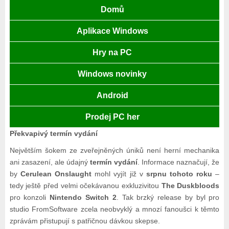
Domů
Aplikace Windows
Hry na PC
Windows novinky
Android
Prodej PC her
Překvapivý termín vydání
Největším šokem ze zveřejněných úniků není herní mechanika
ani zasazení, ale údajný
termín vydání
. Informace naznačují, že
by
Cerulean Onslaught
mohl vyjít již v
srpnu tohoto roku
–
tedy ještě před velmi očekávanou exkluzivitou
The Duskbloods
pro konzoli
Nintendo Switch 2
. Tak brzký release by byl pro
studio FromSoftware zcela neobvyklý a mnozí fanoušci k těmto
zprávám přistupují s patřičnou dávkou skepse.