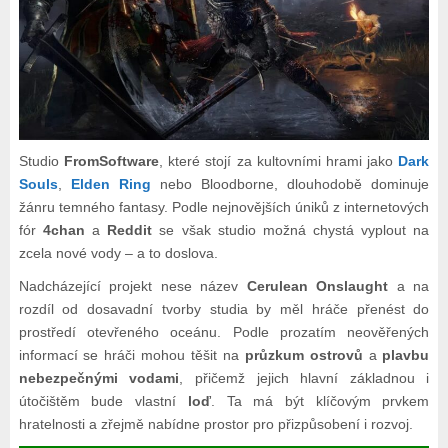
Studio
FromSoftware
, které stojí za kultovními hrami jako
Dark
Souls
,
Elden Ring
nebo Bloodborne, dlouhodobě dominuje
žánru temného fantasy. Podle nejnovějších úniků z internetových
fór
4chan
a
Reddit
se však studio možná chystá vyplout na
zcela nové vody – a to doslova.
Nadcházející projekt nese název
Cerulean Onslaught
a na
rozdíl od dosavadní tvorby studia by měl hráče přenést do
prostředí otevřeného oceánu. Podle prozatím neověřených
informací se hráči mohou těšit na
průzkum ostrovů
a
plavbu
nebezpečnými vodami
, přičemž jejich hlavní základnou i
útočištěm bude vlastní
loď
. Ta má být klíčovým prvkem
hratelnosti a zřejmě nabídne prostor pro přizpůsobení i rozvoj.