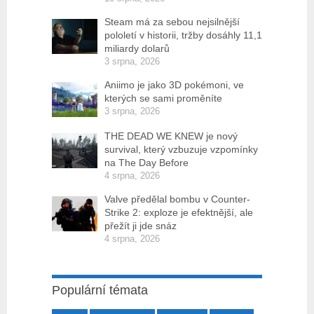
Steam má za sebou nejsilnější
pololetí v historii, tržby dosáhly 11,1
miliardy dolarů
3 srpna, 2026
Aniimo je jako 3D pokémoni, ve
kterých se sami proměníte
3 srpna, 2026
THE DEAD WE KNEW je nový
survival, který vzbuzuje vzpomínky
na The Day Before
4 srpna, 2026
Valve předělal bombu v Counter-
Strike 2: exploze je efektnější, ale
přežít ji jde snáz
4 srpna, 2026
Populární témata