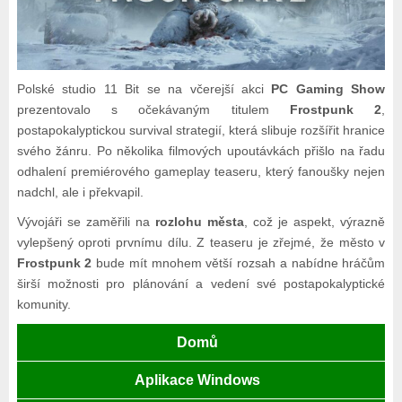
Polské studio 11 Bit se na včerejší akci
PC Gaming Show
prezentovalo s očekávaným titulem
Frostpunk 2
,
postapokalyptickou survival strategií, která slibuje rozšířit hranice
svého žánru. Po několika filmových upoutávkách přišlo na řadu
odhalení premiérového gameplay teaseru, který fanoušky nejen
nadchl, ale i překvapil.
Vývojáři se zaměřili na
rozlohu města
, což je aspekt, výrazně
vylepšený oproti prvnímu dílu. Z teaseru je zřejmé, že město v
Frostpunk 2
bude mít mnohem větší rozsah a nabídne hráčům
širší možnosti pro plánování a vedení své postapokalyptické
komunity.
Domů
Aplikace Windows