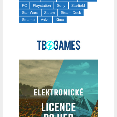
PC
Playstation
Sony
Starfield
Star Wars
Steam
Steam Deck
Steamu
Valve
Xbox