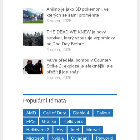
Aniimo je jako 3D pokémoni, ve
kterých se sami proměníte
3 srpna, 2026
THE DEAD WE KNEW je nový
survival, který vzbuzuje vzpomínky
na The Day Before
4 srpna, 2026
Valve předělal bombu v Counter-
Strike 2: exploze je efektnější, ale
přežít ji jde snáz
4 srpna, 2026
Populární témata
AMD
Call of Duty
Diablo 4
Fallout
FPS
Grafika
Helldivers
Helldivers 2
Hry
Intel
Marvel
Microsoft
Nvidia
Ovládání
Palworld