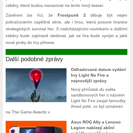
záběry, které budou navazovat na tento nový teaser.
Závěrem lze říci, že
Frostpunk 2
slibuje být nejen
pokračováním úspěšné série, ale i hrou, která posune hranice
strategických survival her. S nadcházejícími novinkami a dalšími
záběry bude zajímavé sledovat, jak se hra bude vyvíjet a jaké
nové prvky do hry přinese.
Další podobné zprávy
Odhadované datum vydání
hry Light No Fire a
nejnovější zprávy
Nový přírůstek do světa
sandboxových her s názvem
Light No Fire zaujal fanoušky
ihned poté, co byl oznámen
na The Game Awards v
Asus ROG Ally a Lenovo
Legion nabízejí akční