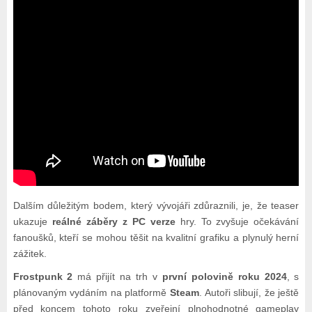
Dalším důležitým bodem, který vývojáři zdůraznili, je, že teaser
ukazuje
reálné záběry z PC verze
hry. To zvyšuje očekávání
fanoušků, kteří se mohou těšit na kvalitní grafiku a plynulý herní
zážitek.
Frostpunk 2
má přijít na trh v
první polovině roku 2024
, s
plánovaným vydáním na platformě
Steam
. Autoři slibují, že ještě
před koncem tohoto roku zveřejní plnohodnotné gameplay