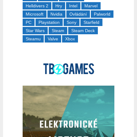
Helldivers 2
Hry
Intel
Marvel
Microsoft
Nvidia
Ovládání
Palworld
PC
Playstation
Sony
Starfield
Star Wars
Steam
Steam Deck
Steamu
Valve
Xbox