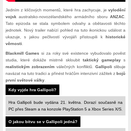
Jedním z klíčových momentů, které hra zachycuje, je
vylodění
vojsk
australsko-novozélandského armádního sboru
ANZAC
.
Tato epizoda se stala symbolem odvahy a obětavosti těchto
jednotek. Nový trailer nabízí pohled na tuto ikonickou událost a
ukazuje, s jakou pečlivostí vývojáři přistoupili k
historické
věrnosti
.
Blackmill Games
si za roky své existence vybudovalo pověst
studia, které dokáže mistrně skloubit
taktický gameplay
s
realistickým zobrazením
válečných konfliktů.
Gallipoli
slibuje
navázat na tuto tradici a přinést hráčům intenzivní zážitek z
bojů
první světové války
.
Kdy vyjde hra Gallipoli?
Hra Gallipoli bude vydána 21. května. Dorazí současně na
PC přes Steam a na konzole PlayStation 5 a Xbox Series X/S.
O jakou bitvu se v Gallipoli jedná?