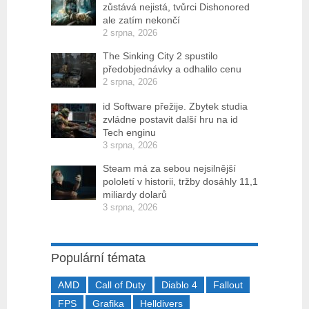
zůstává nejistá, tvůrci Dishonored
ale zatím nekončí
2 srpna, 2026
The Sinking City 2 spustilo
předobjednávky a odhalilo cenu
2 srpna, 2026
id Software přežije. Zbytek studia
zvládne postavit další hru na id
Tech enginu
3 srpna, 2026
Steam má za sebou nejsilnější
pololetí v historii, tržby dosáhly 11,1
miliardy dolarů
3 srpna, 2026
Populární témata
AMD
Call of Duty
Diablo 4
Fallout
FPS
Grafika
Helldivers