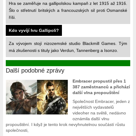
Hra se zaměřuje na gallipolskou kampaň z let 1915 až 1916.
Šlo o střetnutí britských a francouzských sil proti Osmanské
říši.
Kdo vyvíjí hru Gallipoli?
Za vývojem stojí nizozemské studio Blackmill Games. Tým
má zkušenosti s tituly jako Verdun, Tannenberg a Isonzo.
Další podobné zprávy
Embracer propustil přes 1
387 zaměstnanců a přichází
další vlna propouštění
Společnost Embracer, jeden z
největších vydavatelů
videoher na světě, nedávno
oznámila další vlnu
propouštění. I když je tento krok nevyhnutelnou součástí růstu
společnosti,