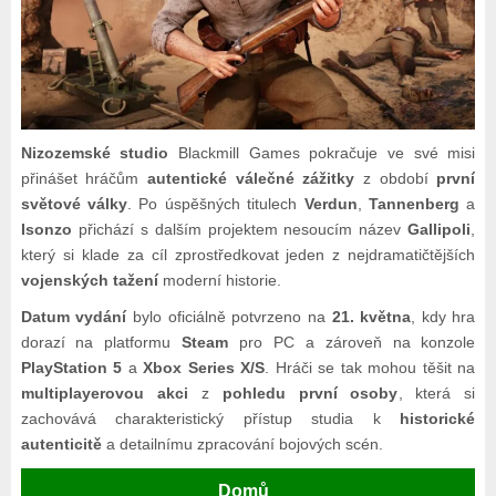
Nizozemské studio
Blackmill Games pokračuje ve své misi
přinášet hráčům
autentické válečné zážitky
z období
první
světové války
. Po úspěšných titulech
Verdun
,
Tannenberg
a
Isonzo
přichází s dalším projektem nesoucím název
Gallipoli
,
který si klade za cíl zprostředkovat jeden z nejdramatičtějších
vojenských tažení
moderní historie.
Datum vydání
bylo oficiálně potvrzeno na
21. května
, kdy hra
dorazí na platformu
Steam
pro PC a zároveň na konzole
PlayStation 5
a
Xbox Series X/S
. Hráči se tak mohou těšit na
multiplayerovou akci
z
pohledu první osoby
, která si
zachovává charakteristický přístup studia k
historické
autenticitě
a detailnímu zpracování bojových scén.
Domů