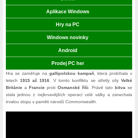
Aplikace Windows
Hry na PC
Windows novinky
Android
Prodej PC her
Hra se zaměřuje na
gallipolskou kampaň
, která probíhala v
letech
1915 až 1916
. V tomto konfliktu se střetly síly
Velké
Británie
a
Francie
proti
Osmanské říši
. Právě tato
bitva
se
stala jednou z nejkrvavějších operací celé války a zanechala
trvalou stopu v paměti národů Commonwealth.