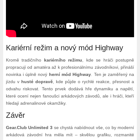
Kariérní režim a nový mód Highway
Kromě tradičního
kariérního režimu
, kde se hráči postupně
propracují od amatéra až k profesionálnímu závodníkovi, přináší
novinka i úplně nový
herní mód Highway
. Ten je zaměřený na
jízdu v
husté dopravě
, kde půjde o rychlé reakce, přesnost a
odvahu riskovat. Tento prvek dodává hře dynamiku a napětí,
které ocení nejen fanoušci arkádových závodů, ale i hráči, kteří
hledají adrenalinové okamžiky.
Závěr
Gear.Club Unlimited 3
se chystá nabídnout vše, co by moderní
arkádová závodní hra měla mít – skvělou grafiku, rozmanité