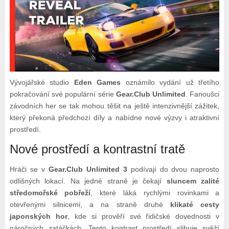
Vývojářské studio
Eden Games
oznámilo vydání už třetího
pokračování své populární série
Gear.Club Unlimited
. Fanoušci
závodních her se tak mohou těšit na ještě intenzivnější zážitek,
který překoná předchozí díly a nabídne nové výzvy i atraktivní
prostředí.
Nové prostředí a kontrastní tratě
Hráči se v
Gear.Club Unlimited 3
podívají do dvou naprosto
odlišných lokací. Na jedné straně je čekají
sluncem zalité
středomořské pobřeží
, které láká rychlými rovinkami a
otevřenými silnicemi, a na straně druhé
klikaté cesty
japonských hor
, kde si prověří své řidičské dovednosti v
náročných zatáčkách. Tento kontrast prostředí slibuje svěží