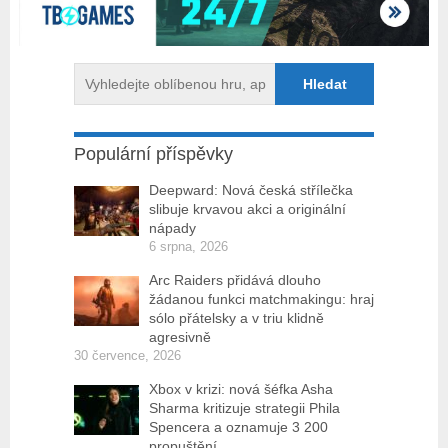
Populární příspěvky
Deepward: Nová česká střílečka
slibuje krvavou akci a originální
nápady
6 srpna, 2026
Arc Raiders přidává dlouho
žádanou funkci matchmakingu: hraj
sólo přátelsky a v triu klidně
agresivně
30 července, 2026
Xbox v krizi: nová šéfka Asha
Sharma kritizuje strategii Phila
Spencera a oznamuje 3 200
propuštění