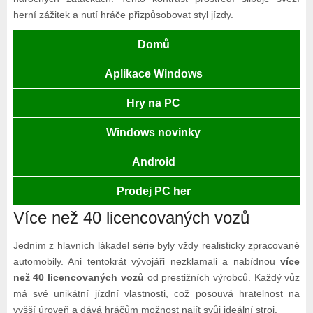
herní zážitek a nutí hráče přizpůsobovat styl jízdy.
Domů
Aplikace Windows
Hry na PC
Windows novinky
Android
Prodej PC her
Více než 40 licencovaných vozů
Jedním z hlavních lákadel série byly vždy realisticky zpracované
automobily. Ani tentokrát vývojáři nezklamali a nabídnou
více
než 40 licencovaných vozů
od prestižních výrobců. Každý vůz
má své unikátní jízdní vlastnosti, což posouvá hratelnost na
vyšší úroveň a dává hráčům možnost najít svůj ideální stroj.