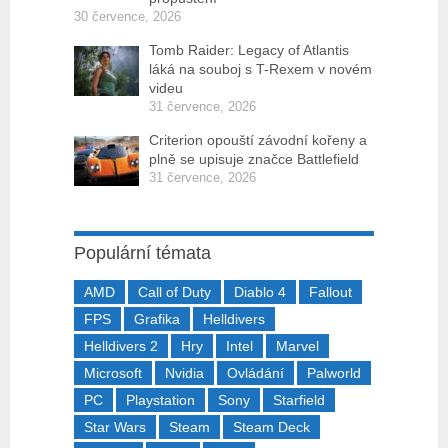
30 července, 2026
Tomb Raider: Legacy of Atlantis
láká na souboj s T-Rexem v novém
videu
31 července, 2026
Criterion opouští závodní kořeny a
plně se upisuje značce Battlefield
31 července, 2026
Populární témata
AMD
Call of Duty
Diablo 4
Fallout
FPS
Grafika
Helldivers
Helldivers 2
Hry
Intel
Marvel
Microsoft
Nvidia
Ovládání
Palworld
PC
Playstation
Sony
Starfield
Star Wars
Steam
Steam Deck