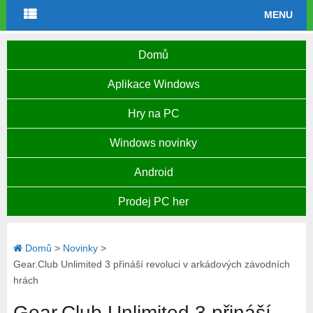
MENU
Domů
Aplikace Windows
Hry na PC
Windows novinky
Android
Prodej PC her
Domů
>
Novinky
>
Gear.Club Unlimited 3 přináší revoluci v arkádových závodních
hrách
Gear.Club Unlimited 3 přináší