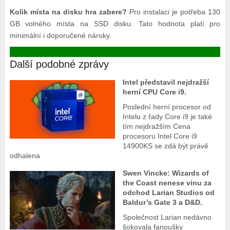
Kolik místa na disku hra zabere?
Pro instalaci je potřeba 130
GB volného místa na SSD disku. Tato hodnota platí pro
minimální i doporučené nároky.
Další podobné zprávy
Intel představil nejdražší
herní CPU Core i9.
Poslední herní procesor od
Intelu z řady Core i9 je také
tím nejdražším Cena
procesoru Intel Core i9
14900KS se zdá být právě
odhalena
Swen Vincke: Wizards of
the Coast nenese vinu za
odchod Larian Studios od
Baldur’s Gate 3 a D&D.
Společnost Larian nedávno
šokovala fanoušky