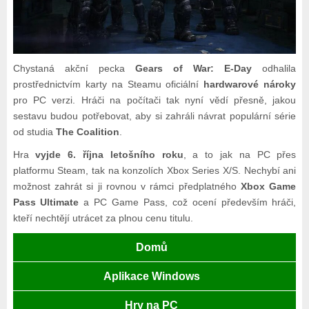
Chystaná akční pecka
Gears of War: E-Day
odhalila
prostřednictvím karty na Steamu oficiální
hardwarové nároky
pro PC verzi. Hráči na počítači tak nyní vědí přesně, jakou
sestavu budou potřebovat, aby si zahráli návrat populární série
od studia
The Coalition
.
Hra
vyjde 6. října letošního roku
, a to jak na PC přes
platformu Steam, tak na konzolích Xbox Series X/S. Nechybí ani
možnost zahrát si ji rovnou v rámci předplatného
Xbox Game
Pass Ultimate
a PC Game Pass, což ocení především hráči,
kteří nechtějí utrácet za plnou cenu titulu.
Domů
Aplikace Windows
Hry na PC