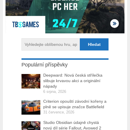
Populární příspěvky
Deepward: Nová česká střílečka
slibuje krvavou akci a originální
nápady
6 srpna, 2026
Criterion opouští závodní kořeny a
plně se upisuje značce Battlefield
31 července, 2026
Studio Obsidian údajně chystá
nový díl série Fallout, Avowed 2