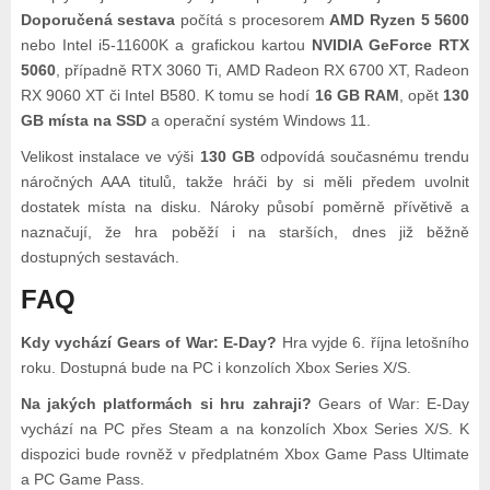
Doporučená sestava
počítá s procesorem
AMD Ryzen 5 5600
nebo Intel i5-11600K a grafickou kartou
NVIDIA GeForce RTX
5060
, případně RTX 3060 Ti, AMD Radeon RX 6700 XT, Radeon
RX 9060 XT či Intel B580. K tomu se hodí
16 GB RAM
, opět
130
GB místa na SSD
a operační systém Windows 11.
Velikost instalace ve výši
130 GB
odpovídá současnému trendu
náročných AAA titulů, takže hráči by si měli předem uvolnit
dostatek místa na disku. Nároky působí poměrně přívětivě a
naznačují, že hra poběží i na starších, dnes již běžně
dostupných sestavách.
FAQ
Kdy vychází Gears of War: E-Day?
Hra vyjde 6. října letošního
roku. Dostupná bude na PC i konzolích Xbox Series X/S.
Na jakých platformách si hru zahraji?
Gears of War: E-Day
vychází na PC přes Steam a na konzolích Xbox Series X/S. K
dispozici bude rovněž v předplatném Xbox Game Pass Ultimate
a PC Game Pass.