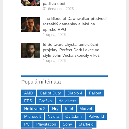
padl za oběť
31 července, 2026
The Blood of Dawnwalker předvedl
rozsáhlý gameplay a láká na
upírské RPG
1 srpna, 2026
Id Software chystal ambiciózní
projekty. Perfect Dark i akce ve
stylu John Wicka skončily v koši
1 srpna, 2026
Populární témata
AMD
Call of Duty
Diablo 4
Fallout
FPS
Grafika
Helldivers
Helldivers 2
Hry
Intel
Marvel
Microsoft
Nvidia
Ovládání
Palworld
PC
Playstation
Sony
Starfield