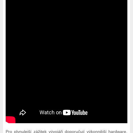
Pro plynulejší zážitek vývojáři doporučují výkonnější hardware.