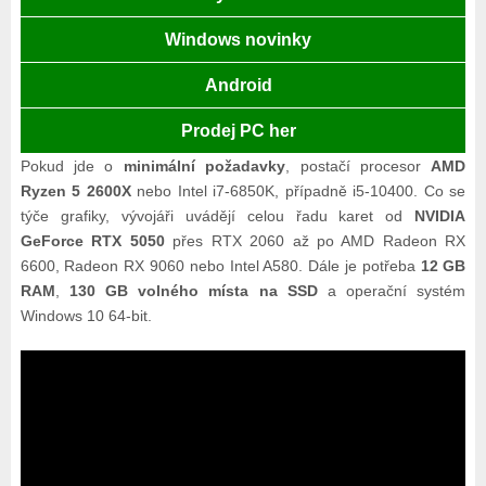
Windows novinky
Android
Prodej PC her
Pokud jde o
minimální požadavky
, postačí procesor
AMD
Ryzen 5 2600X
nebo Intel i7-6850K, případně i5-10400. Co se
týče grafiky, vývojáři uvádějí celou řadu karet od
NVIDIA
GeForce RTX 5050
přes RTX 2060 až po AMD Radeon RX
6600, Radeon RX 9060 nebo Intel A580. Dále je potřeba
12 GB
RAM
,
130 GB volného místa na SSD
a operační systém
Windows 10 64-bit.