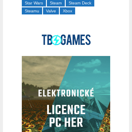
Star Wars
Steam
Steam Deck
Steamu
Valve
Xbox