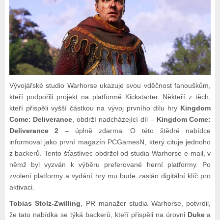
Vývojářské studio Warhorse ukazuje svou vděčnost fanouškům,
kteří podpořili projekt na platformě Kickstarter. Někteří z těch,
kteří přispěli vyšší částkou na vývoj prvního dílu hry
Kingdom
Come: Deliverance
, obdrží nadcházející díl –
Kingdom Come:
Deliverance 2
– úplně zdarma. O této štědré nabídce
informoval jako první magazín PCGamesN, který cituje jednoho
z backerů. Tento šťastlivec obdržel od studia Warhorse e-mail, v
němž byl vyzván k výběru preferované herní platformy. Po
zvolení platformy a vydání hry mu bude zaslán digitální klíč pro
aktivaci.
Tobias Stolz-Zwilling
, PR manažer studia Warhorse, potvrdil,
že tato nabídka se týká backerů, kteří přispěli na úrovni
Duke
a