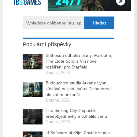
Populární příspěvky
Bethesda odhalila plány: Fallout 5,
The Elder Scrolls VI i nové
rozšíření pro Starfield
8 srpna, 2026
Budoucnost studia Arkane Lyon
zůstává nejistá, tvůrci Dishonored
ale zatím nekončí
2 srpna, 2026
The Sinking City 2 spustilo
předobjednávky a odhalilo cenu
2 srpna, 2026
id Software přežije. Zbytek studia