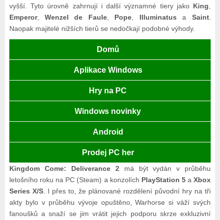
vyšší. Tyto úrovně zahrnují i další významné tiery jako
King
,
Emperor
,
Wenzel de Faule
,
Pope
,
Illuminatus
a
Saint
.
Naopak majitelé nižších tierů se nedočkají podobné výhody.
Domů
Aplikace Windows
Hry na PC
Windows novinky
Android
Prodej PC her
Kingdom Come: Deliverance 2
má být vydán v průběhu
letošního roku na PC (Steam) a konzolích
PlayStation 5
a
Xbox
Series X/S
. I přes to, že plánované rozdělení původní hry na tři
akty bylo v průběhu vývoje opuštěno, Warhorse si váží svých
fanoušků a snaží se jim vrátit jejich podporu skrze exkluzivní