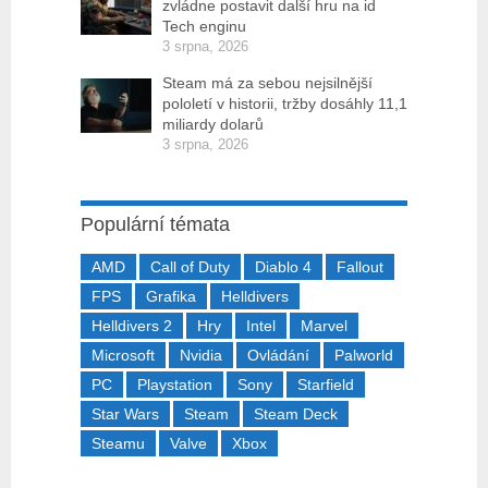
zvládne postavit další hru na id
Tech enginu
3 srpna, 2026
Steam má za sebou nejsilnější
pololetí v historii, tržby dosáhly 11,1
miliardy dolarů
3 srpna, 2026
Populární témata
AMD
Call of Duty
Diablo 4
Fallout
FPS
Grafika
Helldivers
Helldivers 2
Hry
Intel
Marvel
Microsoft
Nvidia
Ovládání
Palworld
PC
Playstation
Sony
Starfield
Star Wars
Steam
Steam Deck
Steamu
Valve
Xbox