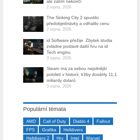
ale zatím nekončí
2 srpna, 2026
The Sinking City 2 spustilo
předobjednávky a odhalilo cenu
2 srpna, 2026
id Software přežije. Zbytek studia
zvládne postavit další hru na id
Tech enginu
3 srpna, 2026
Steam má za sebou nejsilnější
pololetí v historii, tržby dosáhly 11,1
miliardy dolarů
3 srpna, 2026
Populární témata
AMD
Call of Duty
Diablo 4
Fallout
FPS
Grafika
Helldivers
Helldivers 2
Hry
Intel
Marvel