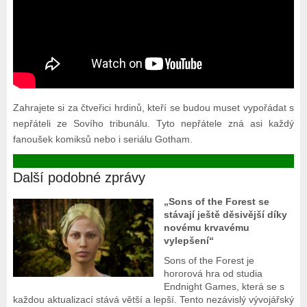
Zahrajete si za čtveřici hrdinů, kteří se budou muset vypořádat s
nepřáteli ze Sovího tribunálu. Tyto nepřátele zná asi každý
fanoušek komiksů nebo i seriálu Gotham.
Další podobné zprávy
„Sons of the Forest se
stávají ještě děsivější díky
novému krvavému
vylepšení“
Sons of the Forest je
hororová hra od studia
Endnight Games, která se s
každou aktualizací stává větší a lepší. Tento nezávislý vývojářský