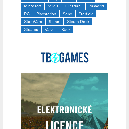
Microsoft
Nvidia
Ovládání
Palworld
PC
Playstation
Sony
Starfield
Star Wars
Steam
Steam Deck
Steamu
Valve
Xbox