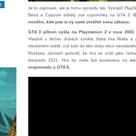
d
Je to zajímavé, ale je tomu opravdu tak. Vývojáři PlayS
Bend a Capcom sdílely své vzpomínky na GTA 3.
G
nového, kde jste si vy sami utvářeli svou zábavu.
GTA 3 přitom vyšla na Playstation 2 v roce 200
Vlastně v těchto dobách vznikla třeba hra Mafia a 
otevřeném světě, což bylo do této doby něco nevídanéh
Rockstar zároveň potvrdil, že hra se vrátí jako rema
listopadu 2021. Hra by měla být postavena na
no
inspirovalo u GTA 5.