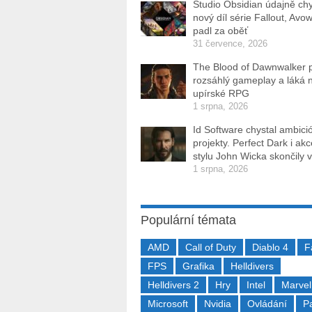
Studio Obsidian údajně ch
nový díl série Fallout, Avo
padl za oběť
31 července, 2026
The Blood of Dawnwalker 
rozsáhlý gameplay a láká 
upírské RPG
1 srpna, 2026
Id Software chystal ambici
projekty. Perfect Dark i ak
stylu John Wicka skončily v
1 srpna, 2026
Populární témata
AMD
Call of Duty
Diablo 4
F
FPS
Grafika
Helldivers
Helldivers 2
Hry
Intel
Marvel
Microsoft
Nvidia
Ovládání
P