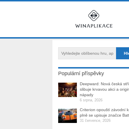
Populární příspěvky
Deepward: Nová česká stří
slibuje krvavou akci a origi
nápady
6 srpna, 2026
Criterion opouští závodní 
plně se upisuje značce Batt
31 července, 2026