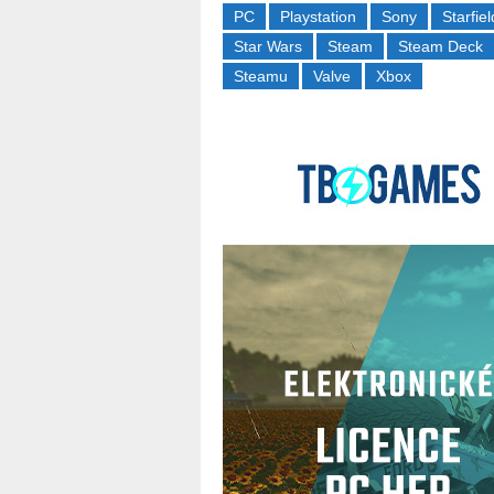
PC
Playstation
Sony
Starfiel
Star Wars
Steam
Steam Deck
Steamu
Valve
Xbox