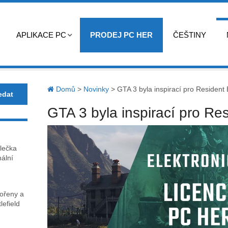
APLIKACE PC
PRODEJ PC HER
ČEŠTINY
Domů
>
Novinky
>
GTA 3 byla inspirací pro Resident E
GTA 3 byla inspirací pro Res
lečka
nální
kořeny a
lefield