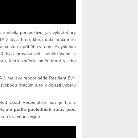
 změnila perspektivu, jak vytvářet hry
A 3 byla hrou, která dala hráči míru
ou cestou v příběhu v rámci Playstation
3 byla provokativní, neočekávaná a
hru, která změnila směr hraní v jeho
A 3 maličký reboot série Resident Evil.
svobodu hráčům a to v oblasti výběru
 Red Dead Redemption, což je hra s
6, ale podle posledních zpráv jsou
 tato hra vůbec vyjde.