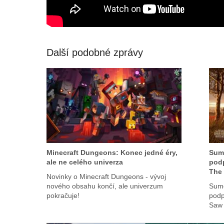
Další podobné zprávy
Minecraft Dungeons: Konec jedné éry,
Sumo
ale ne celého univerza
podp
The
Novinky o Minecraft Dungeons - vývoj
nového obsahu končí, ale univerzum
Sumo
pokračuje!
podp
Saw 