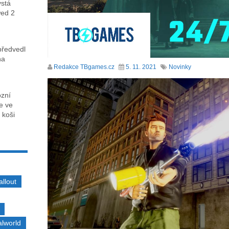
ystá
wed 2
předvedl
na
Redakce TBgames.cz
5. 11. 2021
Novinky
ózní
ce ve
 koši
allout
alworld