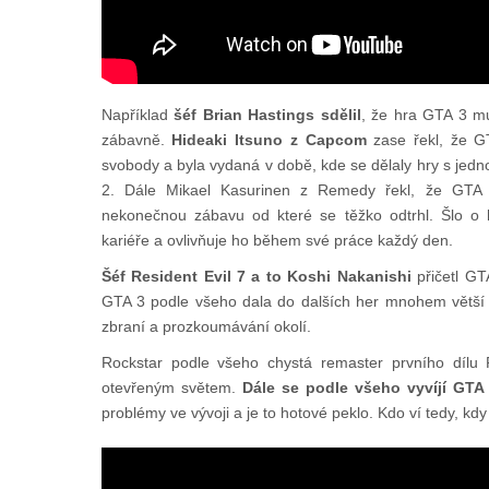
Například
šéf Brian Hastings sdělil
, že hra GTA 3 mu
zábavně.
Hideaki Itsuno z Capcom
zase řekl, že GT
svobody a byla vydaná v době, kde se dělaly hry s jedn
2. Dále Mikael Kasurinen z Remedy řekl, že GTA 
nekonečnou zábavu od které se těžko odtrhl. Šlo o 
kariéře a ovlivňuje ho během své práce každý den.
Šéf Resident Evil 7 a to Koshi Nakanishi
přičetl GT
GTA 3 podle všeho dala do dalších her mnohem větší 
zbraní a prozkoumávání okolí.
Rockstar podle všeho chystá remaster prvního dílu
otevřeným světem.
Dále se podle všeho vyvíjí GTA 
problémy ve vývoji a je to hotové peklo. Kdo ví tedy, kdy