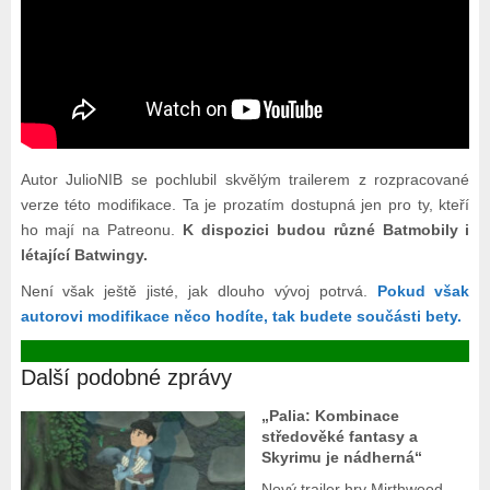
Autor JulioNIB se pochlubil skvělým trailerem z rozpracované
verze této modifikace. Ta je prozatím dostupná jen pro ty, kteří
ho mají na Patreonu.
K dispozici budou různé Batmobily i
létající Batwingy.
Není však ještě jisté, jak dlouho vývoj potrvá.
Pokud však
autorovi modifikace něco hodíte, tak budete součásti bety.
Další podobné zprávy
„Palia: Kombinace
středověké fantasy a
Skyrimu je nádherná“
Nový trailer hry Mirthwood