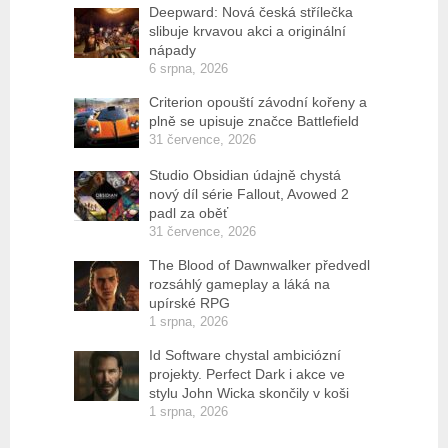
Deepward: Nová česká střílečka
slibuje krvavou akci a originální
nápady
6 srpna, 2026
Criterion opouští závodní kořeny a
plně se upisuje značce Battlefield
31 července, 2026
Studio Obsidian údajně chystá
nový díl série Fallout, Avowed 2
padl za oběť
31 července, 2026
The Blood of Dawnwalker předvedl
rozsáhlý gameplay a láká na
upírské RPG
1 srpna, 2026
Id Software chystal ambiciózní
projekty. Perfect Dark i akce ve
stylu John Wicka skončily v koši
1 srpna, 2026