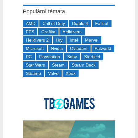
Populární témata
AMD
Call of Duty
Diablo 4
Fallout
FPS
Grafika
Helldivers
Helldivers 2
Hry
Intel
Marvel
Microsoft
Nvidia
Ovládání
Palworld
PC
Playstation
Sony
Starfield
Star Wars
Steam
Steam Deck
Steamu
Valve
Xbox