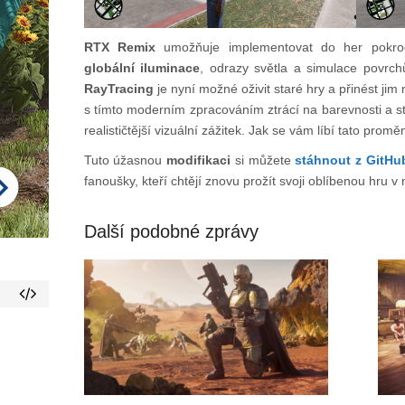
RTX Remix
umožňuje implementovat do her pokročil
globální iluminace
, odrazy světla a simulace povrchů
RayTracing
je nyní možné oživit staré hry a přinést ji
s tímto moderním zpracováním ztrácí na barevnosti a st
realističtější vizuální zážitek. Jak se vám líbí tato prom
Tuto úžasnou
modifikaci
si můžete
stáhnout z GitHu
fanoušky, kteří chtějí znovu prožít svoji oblíbenou hru 
Další podobné zprávy