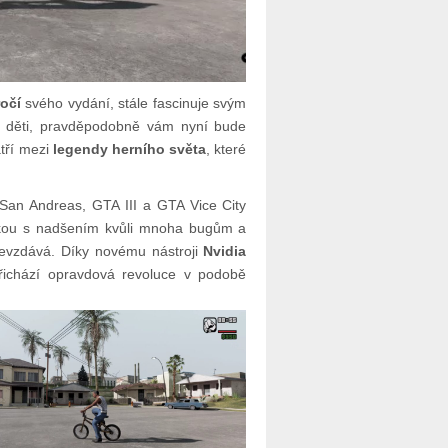
ročí
svého vydání, stále fascinuje svým
ko děti, pravděpodobně vám nyní bude
atří mezi
legendy herního světa
, které
 San Andreas, GTA III a GTA Vice City
tikou s nadšením kvůli mnoha bugům a
evzdává. Díky novému nástroji
Nvidia
přichází opravdová revoluce v podobě