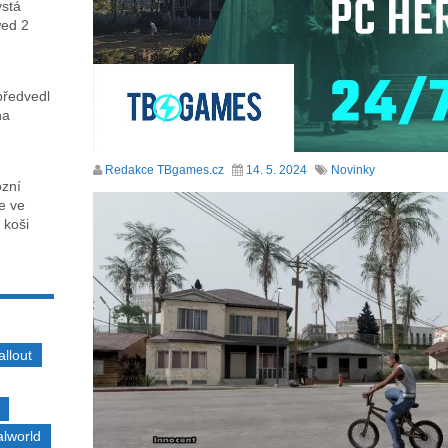
ystá
wed 2
předvedl
na
Redakce TBgames.cz
14. 5. 2024
Novinky
ózní
ce ve
 koši
allout
alworld