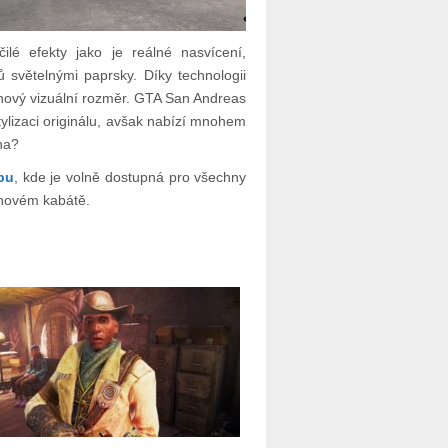
é efekty jako je reálné nasvícení,
 světelnými paprsky. Díky technologii
m nový vizuální rozměr. GTA San Andreas
ylizaci originálu, avšak nabízí mnohem
ěna?
bu
, kde je volně dostupná pro všechny
v novém kabátě.