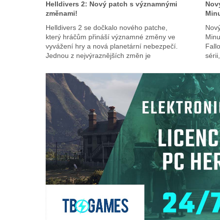
Helldivers 2: Nový patch s významnými
Nový
změnami!
Min
Helldivers 2 se dočkalo nového patche,
Nový
který hráčům přináší významné změny ve
Minu
vyvážení hry a nová planetární nebezpečí.
Fall
Jednou z nejvýraznějších změn je
séri