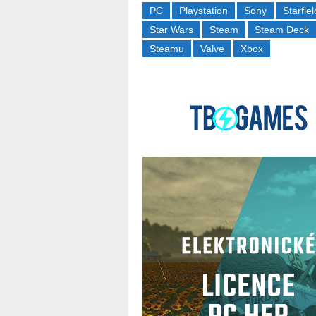
PC
Playstation
Sony
Starfiel
Star Wars
Steam
Steam Deck
Steamu
Valve
Xbox