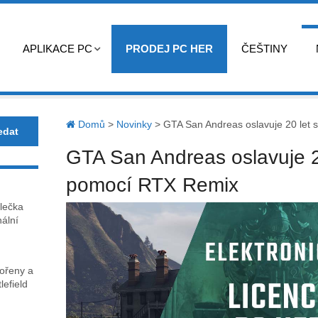
APLIKACE PC
PRODEJ PC HER
ČEŠTINY
Domů
>
Novinky
>
GTA San Andreas oslavuje 20 let
GTA San Andreas oslavuje 2
pomocí RTX Remix
lečka
nální
kořeny a
lefield