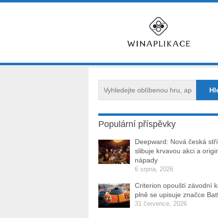
Populární příspěvky
Deepward: Nová česká stří
slibuje krvavou akci a origi
nápady
6 srpna, 2026
Criterion opouští závodní 
plně se upisuje značce Batt
31 července, 2026