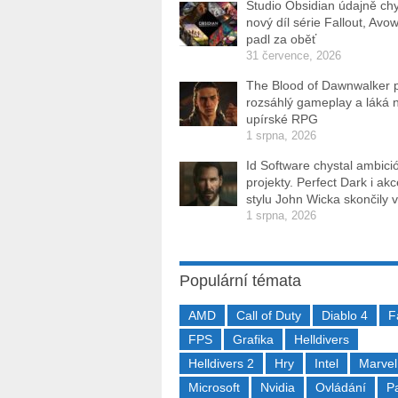
Studio Obsidian údajně ch
nový díl série Fallout, Avo
padl za oběť
31 července, 2026
The Blood of Dawnwalker 
rozsáhlý gameplay a láká 
upírské RPG
1 srpna, 2026
Id Software chystal ambici
projekty. Perfect Dark i ak
stylu John Wicka skončily v
1 srpna, 2026
Populární témata
AMD
Call of Duty
Diablo 4
F
FPS
Grafika
Helldivers
Helldivers 2
Hry
Intel
Marvel
Microsoft
Nvidia
Ovládání
P