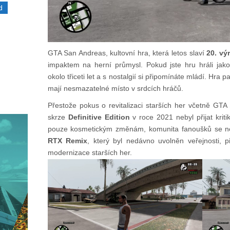
d
GTA San Andreas, kultovní hra, která letos slaví
20. vý
impaktem na herní průmysl. Pokud jste hru hráli ja
okolo třiceti let a s nostalgií si připomínáte mládí. Hra p
mají nesmazatelné místo v srdcích hráčů.
Přestože pokus o revitalizaci starších her včetně GTA
skrze
Definitive Edition
v roce 2021 nebyl přijat kri
pouze kosmetickým změnám, komunita fanoušků se n
RTX Remix
, který byl nedávno uvolněn veřejnosti, 
modernizace starších her.