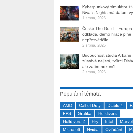
Kyberpunkový simulátor ži
Nivalis Nights má datum v
1 srpna, 2026
České The Guild – Europa
odkládá, demo hráče plně
nepřesvědčilo
2 srpna, 2026
Budoucnost studia Arkane
zůstává nejistá, tvůrci Dis
ale zatím nekončí
2 srpna, 2026
Populární témata
AMD
Call of Duty
Diablo 4
F
FPS
Grafika
Helldivers
Helldivers 2
Hry
Intel
Marvel
Microsoft
Nvidia
Ovládání
P