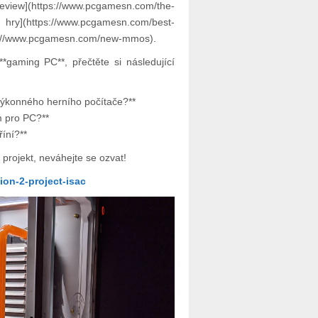
iew](https://www.pcgamesn.com/the-
ry](https://www.pcgamesn.com/best-
ps://www.pcgamesn.com/new-mmos).
*gaming PC**, přečtěte si následující
 výkonného herního počítače?**
m pro PC?**
říní?**
í projekt, neváhejte se ozvat!
on-2-project-isac