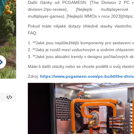
Další články od PCGAMESN: [The Division 2 PC rev
division-2/pc-review), [Nejlepší multiplayerové h
multiplayer-games), [Nejlepší MMOs v roce 2023](htt
Pokud máte nějaké dotazy ohledně stavby vlastního *
FAQ:
1. **Jaké jsou nejdůležitější komponenty pro sestavení
2. **Jaký je rozdíl mezi vzduchovým a vodním chlazení
3. **Jaké jsou aktuální trendy v designu počítačových sk
Máte-li další otázky nebo se chcete podělit o svůj vlastn
Zdroj:
https://www.pcgamesn.com/pc-build/the-divisi