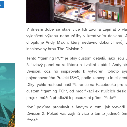
d
V dnešní době se stále více lidí začíná zajímat o vl
vylepšení výkonu nebo záliby v kreativním designu. 
chopili, je Andy Makin, který nedávno dokončil svůj
inspirovaný hrou The Division 2.
Tento **gaming PC** je plný custom detailů, jako jso
žaluziový panel na radiátoru a kvalitní leptání. Andy 
Division, což ho inspirovalo k vytvoření tohoto s
pojmenovaného Projekt ISAC, podle konceptu Intelligent
Díky rychle rostoucí naší **stránce na Facebooku pro 
custom **gaming PC**, od modifikací existujících desig
projekt můžeš předložit k posouzení přímo **zde**.
Nyní pojďme promluvit s Andym o tom, jak vytvořil 
Division 2. Pokud vás zajímá více o tomto jedinečném
**zde**.