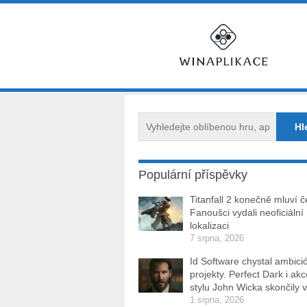
Populární příspěvky
Titanfall 2 konečně mluví č
Fanoušci vydali neoficiální
lokalizaci
7 srpna, 2026
Id Software chystal ambici
projekty. Perfect Dark i ak
stylu John Wicka skončily v
1 srpna, 2026