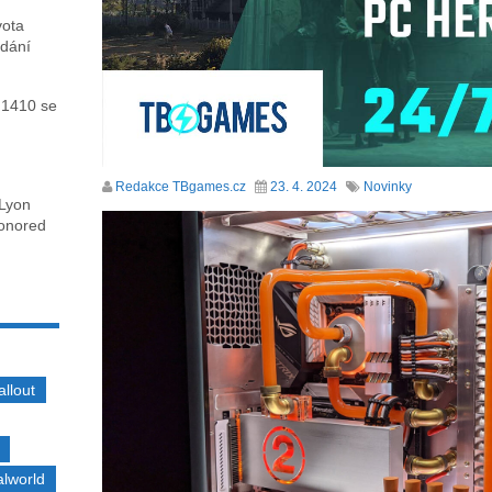
vota
ydání
 1410 se
Redakce TBgames.cz
23. 4. 2024
Novinky
 Lyon
honored
allout
alworld