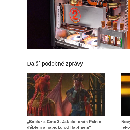
Další podobné zprávy
„Baldur’s Gate 3: Jak dokončit Pakt s
Nový
ďáblem a nabídku od Raphaela“
reko