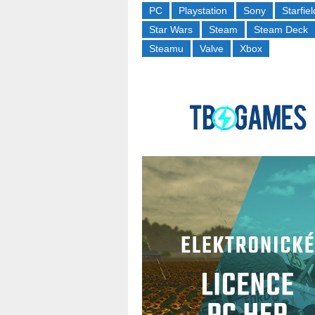
PC
Playstation
Sony
Starfiel
Star Wars
Steam
Steam Deck
Steamu
Valve
Xbox