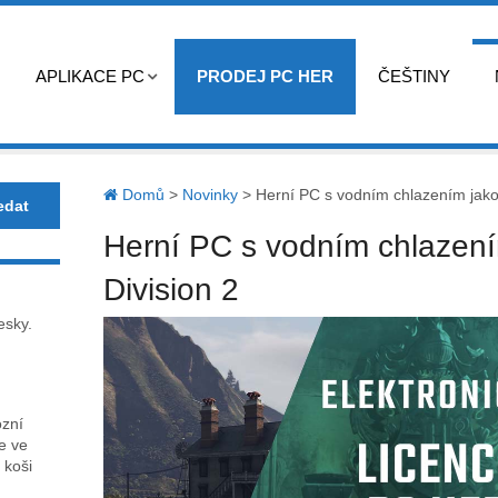
APLIKACE PC
PRODEJ PC HER
ČEŠTINY
Domů
>
Novinky
>
Herní PC s vodním chlazením jako 
Herní PC s vodním chlazení
Division 2
esky.
ózní
ce ve
 koši