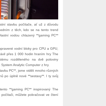
astní stavbu počítače, ať už z důvodu
Jedním z těch, kdo se na tento trend
 vlastní vodou chlazený **gaming PC**
u upravené vodní bloky pro CPU a GPU,
strávil přes 1 000 hodin hraním hry The
ystému rozděleného na dvě poloviny
 System Analytic Computer z hry.
stavbu PC**, jsme viděli mnoho různých
nů po úplně nové **sestavy**. I ty svůj
tento **gaming PC** inspirovaný The
 počítači, můžete pokračovat ve čtení