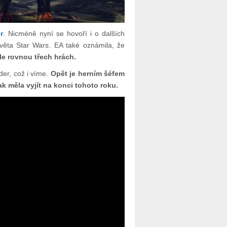
r
. Nicméně nyní se hovoří i o dalších
věta Star Wars. EA také oznámila, že
le rovnou třech hrách.
der, což i víme.
Opět je herním šéfem
ak měla vyjít na konci tohoto roku.