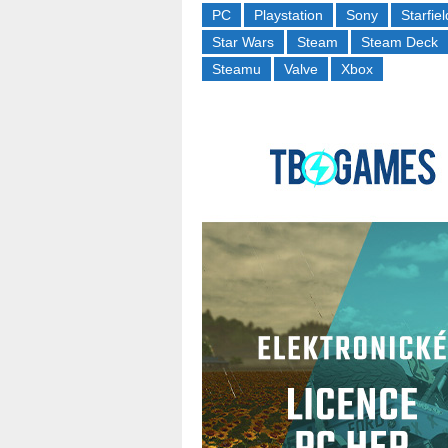
PC
Playstation
Sony
Starfiel
Star Wars
Steam
Steam Deck
Steamu
Valve
Xbox