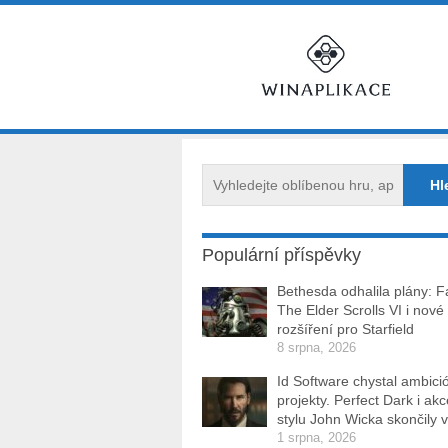
Populární příspěvky
Bethesda odhalila plány: Fa
The Elder Scrolls VI i nové
rozšíření pro Starfield
8 srpna, 2026
Id Software chystal ambici
projekty. Perfect Dark i ak
stylu John Wicka skončily v
1 srpna, 2026