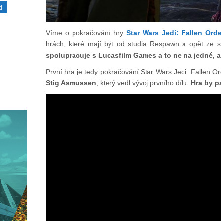
d
Víme o pokračování hry
Star Wars Jedi: Fallen Orde
hrách, které mají být od studia Respawn a opět ze s
spolupracuje s Lucasfilm Games a to ne na jedné, a
První hra je tedy pokračování Star Wars Jedi: Fallen Or
Stig Asmussen
, který vedl vývoj prvního dílu.
Hra by p