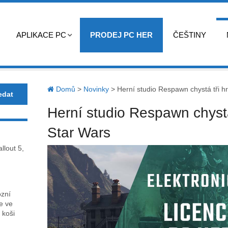
APLIKACE PC
PRODEJ PC HER
ČEŠTINY
Domů
>
Novinky
>
Herní studio Respawn chystá tři h
Herní studio Respawn chystá
Star Wars
llout 5,
ózní
ce ve
 koši