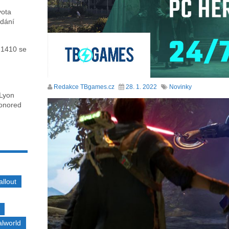
vota
ydání
 1410 se
Redakce TBgames.cz
28. 1. 2022
Novinky
 Lyon
honored
allout
alworld