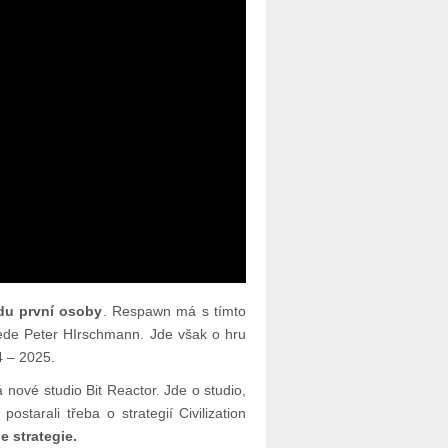
edu první osoby
. Respawn má s tímto
 vede Peter HIrschmann. Jde však o hru
4 – 2025.
 nové studio Bit Reactor. Jde o studio,
postarali třeba o strategií Civilization
e strategie.