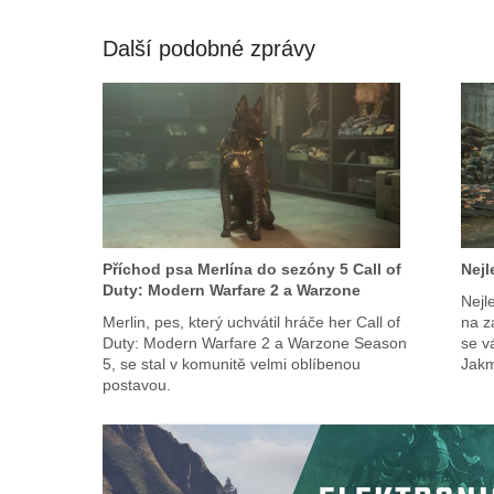
Další podobné zprávy
Příchod psa Merlína do sezóny 5 Call of
Nejl
Duty: Modern Warfare 2 a Warzone
Nejle
Merlin, pes, který uchvátil hráče her Call of
na z
Duty: Modern Warfare 2 a Warzone Season
se v
5, se stal v komunitě velmi oblíbenou
Jakm
postavou.