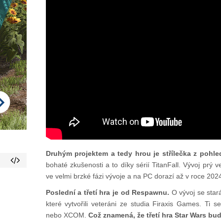
Druhým projektem a tedy hrou je střílečka z pohl
bohaté zkušenosti a to díky sérií TitanFall. Vývoj prý
ve velmi brzké fázi vývoje a na PC dorazí až v roce 202
Poslední a třetí hra je od Respawnu.
O vývoj se stará
které vytvořili veteráni ze studia Firaxis Games. Ti se 
nebo XCOM.
Což znamená, že třetí hra Star Wars bud