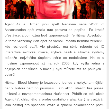
Agent 47 a Hitman jsou zpět! Nedávná série World of
Assassination opět vrátila tuto postavu do popředí. Po krátké
přestávce, a po možná lepší zapomenuté hře Hitman Absolution,
je tento vražedný klon opět na vrcholu stealth herního žebříčku,
kde rozhodně patří. Ale přestože má série rebootu od IO
Interactive exotické lokace, stylové násilí a šikovné systémy
krádeže, největšího úspěchu série se nedočkáme. Na to si
musíme vzpomenout až na rok 2006, kdy vyšla jedna z
nejlepších her vůbec. A navíc ji nyní můžete mít za pouhých 2
dolarů!
Hitman: Blood Money je bezesporu jednou z nejvýznamnějších
her v historii herního průmyslu. Tato akční stealth hra přináší
unikátní a nezapomenutelnou zkušenost. Příběh se točí okolo
Agent 47, chladného a profesionálního vraha, který je využíván
jako nástroj pro spáchání vražd a splnění nekonečného počtu