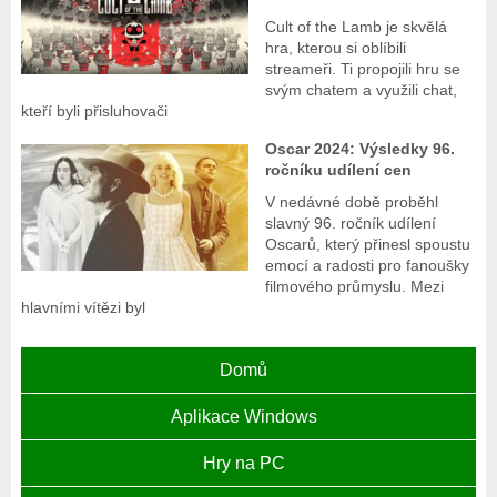
Cult of the Lamb je skvělá
hra, kterou si oblíbili
streameři. Ti propojili hru se
svým chatem a využili chat,
kteří byli přisluhovači
Oscar 2024: Výsledky 96.
ročníku udílení cen
V nedávné době proběhl
slavný 96. ročník udílení
Oscarů, který přinesl spoustu
emocí a radosti pro fanoušky
filmového průmyslu. Mezi
hlavními vítězi byl
Domů
Aplikace Windows
Hry na PC