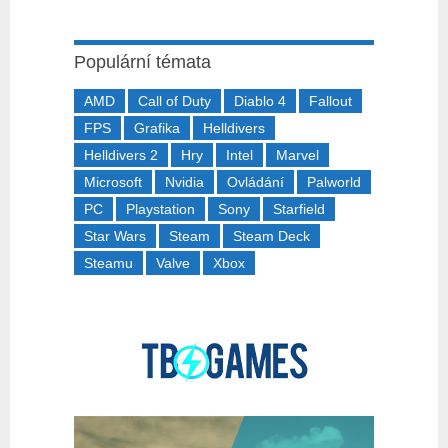
Populární témata
AMD
Call of Duty
Diablo 4
Fallout
FPS
Grafika
Helldivers
Helldivers 2
Hry
Intel
Marvel
Microsoft
Nvidia
Ovládání
Palworld
PC
Playstation
Sony
Starfield
Star Wars
Steam
Steam Deck
Steamu
Valve
Xbox