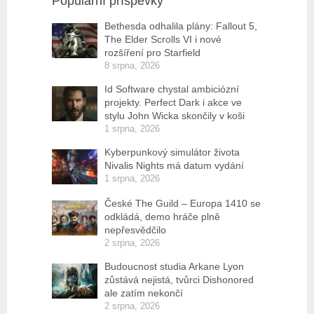
Populární příspěvky
Bethesda odhalila plány: Fallout 5,
The Elder Scrolls VI i nové
rozšíření pro Starfield
8 srpna, 2026
Id Software chystal ambiciózní
projekty. Perfect Dark i akce ve
stylu John Wicka skončily v koši
1 srpna, 2026
Kyberpunkový simulátor života
Nivalis Nights má datum vydání
1 srpna, 2026
České The Guild – Europa 1410 se
odkládá, demo hráče plně
nepřesvědčilo
2 srpna, 2026
Budoucnost studia Arkane Lyon
zůstává nejistá, tvůrci Dishonored
ale zatím nekončí
2 srpna, 2026