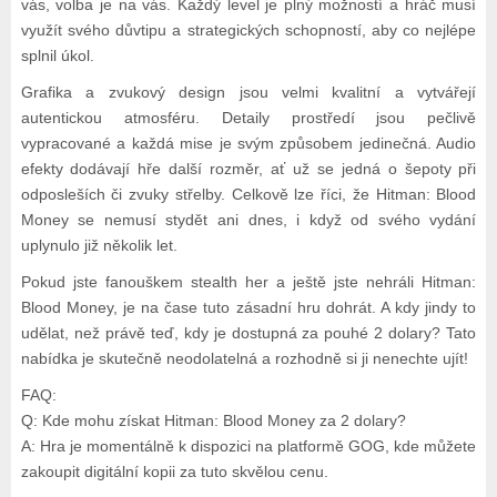
vás, volba je na vás. Každý level je plný možností a hráč musí
využít svého důvtipu a strategických schopností, aby co nejlépe
splnil úkol.
Grafika a zvukový design jsou velmi kvalitní a vytvářejí
autentickou atmosféru. Detaily prostředí jsou pečlivě
vypracované a každá mise je svým způsobem jedinečná. Audio
efekty dodávají hře další rozměr, ať už se jedná o šepoty při
odposleších či zvuky střelby. Celkově lze říci, že Hitman: Blood
Money se nemusí stydět ani dnes, i když od svého vydání
uplynulo již několik let.
Pokud jste fanouškem stealth her a ještě jste nehráli Hitman:
Blood Money, je na čase tuto zásadní hru dohrát. A kdy jindy to
udělat, než právě teď, kdy je dostupná za pouhé 2 dolary? Tato
nabídka je skutečně neodolatelná a rozhodně si ji nenechte ujít!
FAQ:
Q: Kde mohu získat Hitman: Blood Money za 2 dolary?
A: Hra je momentálně k dispozici na platformě GOG, kde můžete
zakoupit digitální kopii za tuto skvělou cenu.